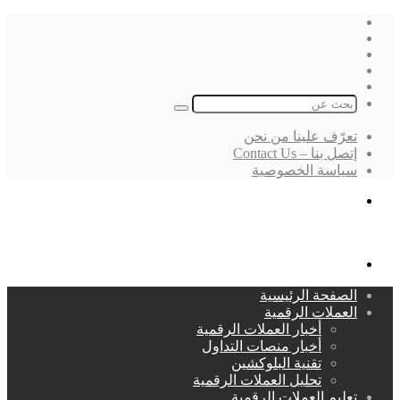
فيسبوك
‫X
لينكدإن
انستقرام
بحث
عن
تعرّف علينا من نحن
إتصل بنا – Contact Us
سياسة الخصوصية
بحث
عن
القائمة
الصفحة الرئيسية
العملات الرقمية
أخبار العملات الرقمية
أخبار منصات التداول
تقنية البلوكشين
تحليل العملات الرقمية
تعليم العملات الرقمية