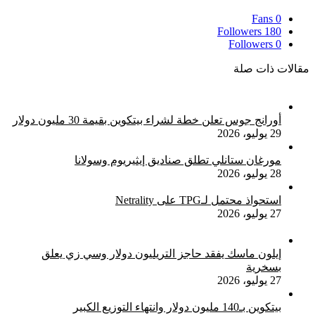
ألف
450000
دولار
Fans
0
من
بعد
Followers
180
حاملي
الهجوم
Followers
0
DOT
الأخير
مقالات ذات صلة
لإيران
أورانج جوس تعلن خطة لشراء بيتكوين بقيمة 30 مليون دولار
29 يوليو، 2026
مورغان ستانلي تطلق صناديق إيثيريوم وسولانا
28 يوليو، 2026
استحواذ محتمل لـTPG على Netrality
27 يوليو، 2026
إيلون ماسك يفقد حاجز التريليون دولار وسي زي يعلق
بسخرية
27 يوليو، 2026
بيتكوين بـ140 مليون دولار وانتهاء التوزيع الكبير