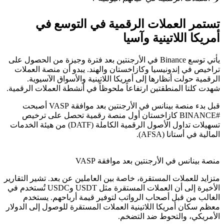
تستمر العملات الرقمية في التوسع في
أمريكا اللاتينية وآسيا
يأتي توسع Binance في الأرجنتين بعد فترة وجيزة من الحصول على
تراخيص في إندونيسيا وكازاخستان والهند. يبدو أن منصة العملات
الرقمية حولت أنظارها إلى أمريكا اللاتينية والأسواق الآسيوية.
شهدت كلتا المنطقتين ارتفاعاً ملحوظاً في أنشطة العملات الرقمية.
قبل بدء منصة بينانس في الأرجنتين بعد موافقة VASP أصبحت
#BINANCE كازاخستان أول منصة رقمية تحصل على ترخيص
تسهيلات تداول الأصول الرقمية الكاملة (DATF) من هيئة الخدمات
المالية في أستانا (AFSA).
منصة بينانس في الأرجنتين بعد موافقة VASP
متزايد للعملات المستقرة، خاصة بين العاملين عن بعد. تشير التقارير
الأخيرة إلى أن العملات المستقرة مثل USDT وUSDC تُستخدم في
الغالب من قبل أصحاب الرواتب لتوفير قيمة أرباحهم. يستخدم
معظم سكان أمريكا اللاتينية العملات المستقرة للوصول إلى الدولار
الأمريكي، والتحوط ضد التضخم.