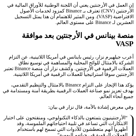
إن العمل في الأرجنتين يعني أن اللجنة الوطنية للأوراق المالية في
الأرجنتين (CNV) تعترف بـ Binance كمزود لخدمات الأصول
الافتراضية (VASP). ومن المثير للاهتمام أن هذا يمثل التسجيل
العشرين لـ Binance على مستوى العالم.
منصة بينانس في الأرجنتين بعد موافقة
VASP
أعرب جيلهيرم نزار، رئيس باينانس في أمريكا اللاتينية، عن التزام
الشركة بالامتثال للوائح المحلية والمساهمة في توسيع نطاق
العملات الرقمية في الأرجنتين. وكشف نزار أن منصة Binance تعتبر
الأرجنتين سوقاً استراتيجياً للعملات الرقمية في أمريكا اللاتينية.
يؤكد هذا الإنجاز على التزام Binance بالامتثال والتنظيم التقدمي،
بهدف تعزيز نمو صناعة العملات الرقمية بطريقة آمنة ومستدامة في
جميع أنحاء العالم.
وفي معرض إشادة بالأمة، قال نزار في بيان:
“الأرجنتينيون يتمتعون بالذكاء التكنولوجي، ومنفتحون على اختبار
الابتكارات التي تساعد في تلبية احتياجاتهم الملموسة، وقد
أظهروا أنهم متعطشون للأدوات التي تسمح لهم باستخدام
العملات الرقمية في حياتهم اليومية”.