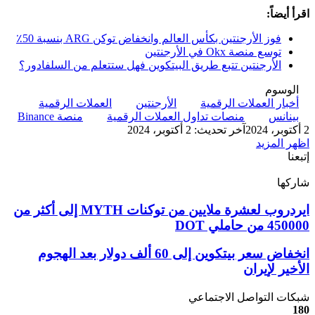
اقرأ أيضاً:
فوز الأرجنتين بكأس العالم وانخفاض توكن ARG بنسبة 50٪
توسع منصة Okx في الأرجنتين
الأرجنتين تتبع طريق البيتكوين فهل ستتعلم من السلفادور؟
الوسوم
أخبار العملات الرقمية
الأرجنتين
العملات الرقمية
بينانس
منصات تداول العملات الرقمية
منصة Binance
2 أكتوبر، 2024
آخر تحديث: 2 أكتوبر، 2024
اظهر المزيد
إتبعنا
شاركها
‫X
تيلقرام
لينكدإن
واتساب
ماسنجر
ماسنجر
فيسبوك
بينتيريست
ايردروب
ايردروب لعشرة ملايين من توكنات MYTH إلى أكثر من
لعشرة
450000 من حاملي DOT
ملايين
من
انخفاض
انخفاض سعر بيتكوين إلى 60 ألف دولار بعد الهجوم
توكنات
سعر
الأخير لإيران
MYTH
بيتكوين
إلى
إلى
شبكات التواصل الاجتماعي
أكثر
60
180
من