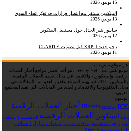
15 يوليو، 2026
البيتكوين يستقر مع انتظار قرارات قد تغيّر اتجاه السوق
13 يوليو، 2026
سايلور يثير الجدل حول مستقبل البيتكوين
12 يوليو، 2026
زخم جديد لـ XRP قبل تصويت CLARITY
11 يوليو، 2026
عن موقع تقني نت
موقع تقني نت – Tekany Net : هو أحد أفضل مواقع أخبار العملات
الرقمية والبيتكوين ، والافضل في مجال تعليم العملات الرقمية
والبيتكوين BTC. كما يهتم الموقع بتقديم العديد من المقالات في
مجال التكنولوجيا والاقتصاد والعديد من المجالات التي تفيد المجتمع
العربي.
الوسوم
أخبار العملات الرقمية
Bitcoin
BTC
blockchain
العملات الرقمية
البيتكوين
بلوكشين
الهواتف الذكية
ارتفاع
منصات تداول العملات
تكنولوجيا
مقالات تعليمية
سلطنة عمان
الرقمية
منصة Binance