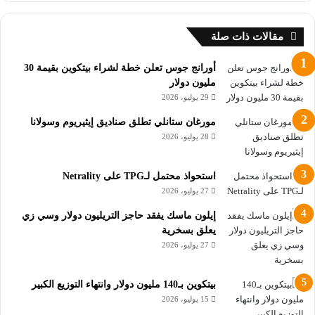
تسمح تذكرة كبار الشخصيات لحضور بلوكشين لايف 2024 بالدخول
المجاني إلى بعض تلك الفعاليات من أجل تحقيق مستوى جديد من
مقالات ذات صلة
تجربة التواصل.
أورانج جوس تعلن خطة لشراء بيتكوين بقيمة 30
مليون دولار
إقرأ أيضاً :
29 يوليو، 2026
سعر البيتكوين في منتصف الطريق إلى 100 ألف دولار
مورغان ستانلي تطلق صناديق إيثيريوم وسولانا
28 يوليو، 2026
المنتدى الاقتصادي يشارك فيديو حول تغيير البيتكوين إلى
بروتوكول إثبات الحصة
استحواذ محتمل لـTPG على Netrality
تعرف على عملة XPChain و تفاصيل الإيردروب المنتظر
27 يوليو، 2026
إيلون ماسك يفقد حاجز التريليون دولار وسي زي
Bitcoin
أخبار العملات الرقمية
البيتكوين
يعلق بسخرية
27 يوليو، 2026
العملات الرقمية
بلوكشين
دبي
منتدى
بيتكوين بـ140 مليون دولار وانتهاء التوزيع الكبير
15 يوليو، 2026