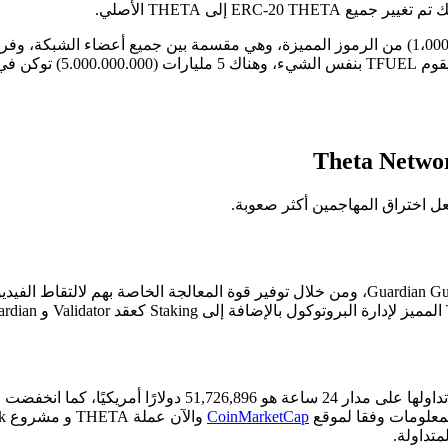
يمكن لأعضاء مجتمع Theta المشاركة في THETA لتصبح عقدًا Guardian Guardian، ومن خلال توفير قوة ا
CoinMarketCap