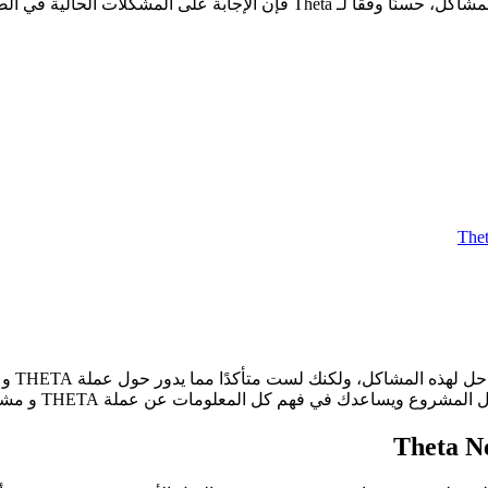
لكنها دائما ما تكون بجودة سيئة ورفض متكرر، لكن ما هو الحل لهذه المشاكل، حسنًا وفقًا لـ a
اعدك في فهم كل المعلومات عن عملة THETA و مشروع Theta Network.