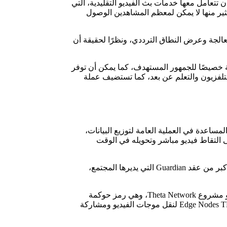
زيع “الميل الأخير” هي صعوبة يجب أن تتعامل معها خدمات بث الفيديو التقليدية، التي
ب من المشاهدين من متطلبات شبكات CDN، ولكن نظرًا لعدم وجود الكثير منها لا يمكن لمعظم المشاهدين الوصول
 مواردهم غير المستخدمة في المعالجة وعرض النطاق الترددي، ونظرًا لحقيقة أن
ركزية مصممة خصيصًا للجمهور المستهدف، كما يمكن أن توفر
التلفزيون والتعلم عن بعد، كما تستضيف عملة
اق الترددي أو المساعدة في العملية العامة لتوزيع البيانات،
 بشكل كبير، وأصبحت الشبكة الآن قادرة على التقاط فيديو مباشر وتحويله في الوقت
المؤسسة تقترح عدد صغير من الشركات المعروفة باسم Validator Nodes وإنشاء كتل جديدة للسلسلة، ويتم لاحقًا إغلاق الكتل بواسطة عدد أكبر من عقد Guardian التي يديرها المجتمع،
كما يسمح نظام الرمز المزدوج الذي تستخدمه Theta بفصل وظائف كل رمز مميز، وتشترك عُقدتي Validator و Guardian في عملة THETA و مشروع Theta Network، وهي رمز حوكمة
البروتوكول، ومن ناحية أخرى فإن Theta Fuel TFUEL هو رمز مميز يستخدم لوظائف الشبكة مثل التعامل مع العقود الذكية، وتكتسب Edge Nodes TFUEL لنقل موجات الفيديو ومشاركة