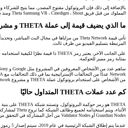
المملوك من قبل فريق Theta Samsung VR ، Cinedigm ، Shout ومنذ ذلك الحين اتبع فيكتوري و Pandora.tv و Play Labs.
ما الذي يضيف قيمة إلى عملة THETA و مشروع Theta Network
تأتي قيمة Theta Network من مزاياها في مجال البث 
المرتبطة بتسليم الفيديو من طرف ثالث.
بمثابة رمز مميز للحوكمة.
من الأشخاص على استخدام بروتوكول عملة THETA و مشروع Theta Network، مما يزيد من قيمة المشروع على المدى الطويل وقيمة عملة THETA الخاصة به.
كم عدد عملات THETA المتداول حاليًا
Guardian Nodes أو Validator Nodes من أجل المشاركة في التحقق من المعاملات وإنشاء الحظر وكسب TFUEL.
عندما يتم إطلاق الشبكة الرئيسية في عام 2019، سيتم إصدار 5 رموز TFUEL لكل 1 من THETA، مما يجعل THETA مفيدة فقط لأغراض الحوكمة، كما