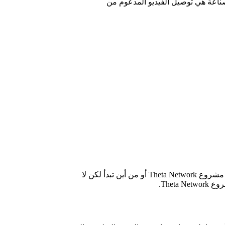
Thet فإن الإجابة على المشكلات الحالية في الصناعة هي توصيل الفيديو المدعوم من
لذا مع عملة THETA و مشروع Theta Network، يمكنك الحصول على حل لهذه المشاكل، ولكنك لست متأكدًا مما يدور حول عملة THETA و مشروع Theta Network أو من أين تبدأ لكن لا