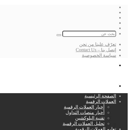
فيسبوك
‫X
لينكدإن
انستقرام
بحث
عن
تعرّف علينا من نحن
إتصل بنا – Contact Us
سياسة الخصوصية
بحث
عن
القائمة
الصفحة الرئيسية
العملات الرقمية
أخبار العملات الرقمية
أخبار منصات التداول
تقنية البلوكشين
تحليل العملات الرقمية
تعليم العملات الرقمية