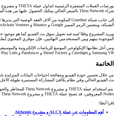
شراء Theta Network بالسعر الحالي يمكنك الحصول عليها من هذه المنصات.
الشبكة، ويتضمن الرمز المميز Google و Binance و Blockchain Ventures و Gumi و Sony Europe و Samsung كمحققين من المؤسسات.
ويريد المشروع وفقًا لمبدعيه تحويل سوق بث الفيديو كما هو موجود حالي
الموجودة بينهم وبين المستخدمين النهائيين، فإن موفري المحتوى أيضًا 
Samsung VR و Cinedigm و Shout! Factory و Pandora.tv و Play Labs و THETA.tv من بين شركاء Theta Network.
الخاتمة
بث الفيديو الحالي،وفي نظام يكافئ المشاركة المستمرة طويلة الأجل ل
Nodes المعروفين، قد تصبح عملة THETA و مشروع Theta Network المميز لاعبًا مهمًا في سوق بثوث الفيديو العالمي سريع التوسع.
إقرا أيضًا:
أهم المعلومات عن عملة ALCX و مشروع Alchemix