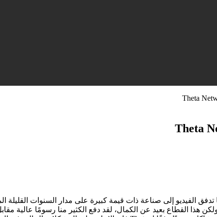
ت عن عملة THETA و مشروع Theta Network، نما تدفق الفيديو إلى صناعة ذات قيمة كبيرة على مدار ا
 أكثر من ثلثي إجمالي حركة المرور على الإنترنت في عام 2015، ولكن هذا القطاع بعيد عن الكمال، لقد دفع الك