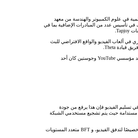
CTO Jiey والرئيس التنفيذي Mitch Liu، ليو حاصل على درجات علمية في علوم الكمبيوتر والهندسة من معهد
ك في تأسيس عدد من المبادرات الإضافية بما في
دكتوراه في هندسة الكمبيوتر من جامعة Northwestern، إعادة التشغيل الفوري في ألعاب الفيديو والواقع الافتراضي للبث
يحتوي المشروع على مجموعة متنوعة من الداعمين، بما في ذلك Samsung و DHVC و IBC و Sony Innovation Fund، ويعمل ستيف تشين أحد مؤسسي YouTube وجوستين كان أحد
لفيديو إمكانية الوصول إلى مزايا blockchain، ومن خلال اللامركزية في تسليم الفيديو فإن هذا يرفع من جودة
بيئة مستدامة حيث يتم تشجيع مستخدمي الشبكة
وتميز المشروع بتقنيات رائدة مثل تجمع المدفوعات المصغرة الموجه نحو الموارد، وهو تجمع خارج السلسلة المقاوم للإنفاق المزدوج مصمم خصيصًا لتدفق الفيديو، و BFT متعدد المستويات