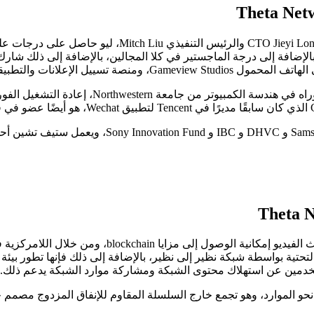
تأسست عملة THETA و مشروع Theta Network في 2018 من قبل i Long
الإضافة إلى درجة الماجستير في كلا المجالين، بالإضافة إلى ذلك شار
وشارك Long في تأسيس THETA.tv مع Liu وحصل على درجة ال
تهدف فكرة عملة THETA و مشروع Theta Network إلى منح قطاع بث ا
 التحتية بواسطة شبكة نظير إلى نظير، بالإضافة إلى ذلك فإنها تطور 
تخدمين عن استهلاك محتوى الشبكة ومشاركة موارد الشبكة يدعم ذلك.