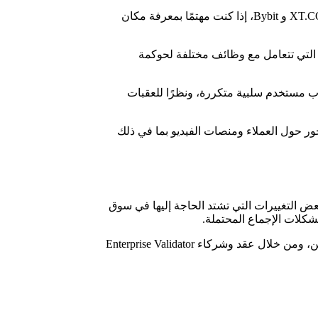
بورصات العملات المشفرة الرئيسية لتداول عملة THETA و مشروع Theta Network في الوقت الحالي هي Binance و MEXC و Bitrue و XT.COM و Bybit، إذا كنت مهتمًا بمعرفة مكان
جانب شبكة Guardian المكونة من آلاف العقد الوصية التي يديرها المجتمع، تمتلك Theta رمز العملة المشفرة الأصلي الخاص بها THETA، التي تتعامل مع وظائف مختلفة لحوكمة
ارب مستخدم سلبية متكررة، ونظرًا للعقبات
إلكترونية والموسيقى والتلفزيون والأفلام والعروض التعليمية، طورت Theta خطة عمل تتمحور حول العملاء ومنصات الفيديو بما في ذلك
ل تحسين جودة الفيديو ومعالجة احتياجات البيانات المتزايدة باستمرار دون الاختناقات في البنية التحتية الحالية، يجلب مشروع Theta بعض التغييرات التي تشتد الحاجة إليها في سوق
شكلات الإجماع المحتملة.
يتم استخدام عملة THETA و مشروع Theta Network للمخاطر والحوكمة، بينما يهدف TFUEL إلى تغطية نفقات التشغيل ومكافأة المشاركين، ومن خلال عقد وشركاء Enterprise Validator