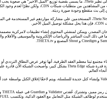
يسمى blockchain المصمم خصيصًا لنقل الفيديو اللامركزي من نظير إلى نظير Theta، ما يسمى بقضية تو
تعتمد على شبكات توصيل المحتوى، ويعد إنشاء مراكز البيانات بالقر
ؤدي إلى بث متقطع وجودة صورة رديئة.
لذا تشجع شبكة الند للند التي اقترحتها عملة THETA و مشروع Theta Network، المستخدمين على مشاركة
ير.
 لأن الشبكة والبروتوكول مفتوحان المصدر، ويمكن لمنشئي المحتوى إنشاء تطبيقات لام
بما في ذلك البث المباشر والرياضات الإلكترونية والموسيقى والأفلام و
ة من العقد في Theta Network، ويستضيف أعضاء مجتمع ثيتا معظم العقد الطرفية. أنها توفر عرض النط
أدت تقنية “EdgeCast” من نظير إلى نظير من Theta Network إلى زيادة قدرة شبكة Theta Edge
نحاء العالم.