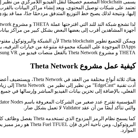
إليها، ونتيجة لذلك يصبح خط التوزيع المتدفق مزدحمًا جدًا، مما قد ي
أجهزة المشاهدين أقرب إلى بعضها البعض بشكل كبير من مراكز بيانات CDN، فإن هذا يحل مشكلة توصيل الميل الأخ
ويمكن للجميع تطوير Theta blockchain
DApps الموجودة على الشبكة مجموعة متنوعة من خيارات الترفيه، 
THETA و مشروع Theta Network بالفعل منصات فيديو من Samsung VR و Cinedigm و Shout المصنع و THETA.tv.
كيفية عمل مشروع Theta Network
هناك ثلاثة أنواع مختلف
الفعلي، بالإضافة إلى تخزين بيانات الفيديو المباشر وإرسالها في جميع أ
والتي تتأكد أيضًا من أن عقد Validator لا تعمل بشكل ضار.
الموارد.