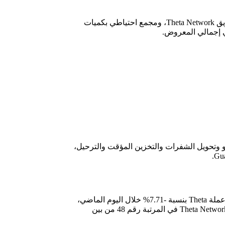
وتفرض THETA قيودًا على الكمية الإجمالية التي تبلغ مليار (1،000،000،000) من الرموز المميزة، وهي مقسمة بين جميع أعضاء الشبكة، وفريق Theta Network، ومجمع احتياطي بكميات
لمعالجة الخاصة بهم لالتقاط الفيديو وتحويل الشفرات والتخزين المؤقت والترحيل،
السعر المباشر الحالي لـ عملة THETA هو 1.10 دولار أمريكي، وحجم تداولها على مدار 24 ساعة هو 51,726,896 دولارًا أمريكيًا، كما انخفضت عملة Theta بنسبة -7.71% خلال اليوم الماضي،
والآن عملة THETA و مشروع Theta Network في المرتبة رقم 48 من بين