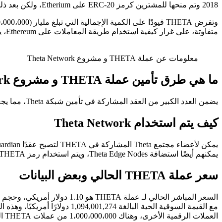
2018 وتم منحها للمشترين كرمز ERC-20 على Etherium، ولكن بعد ذلك تم تغيير جميع ERC-20 THETA إلى THETA الأصلي.
متفاوتة،
على غرار كيفية استخدام طريقة المعاملات على Ethereum، يقوم TFUEL بنفس الشيء، وهناك 5 مليارات (5.000.000.000) توكن في إجمالي المعروض.
معلومات عن عملة THETA و مشروع Theta Network
ما هي طرق تأمين عملة THETA و مشروع Theta Network
يضمن العدد الكبير من العقد المشاركة في تأمين شبكة Theta، مما يجعل اختراق المهاجمين أكثر صعوبة.
كيف يتم استخدام Theta Network
يمكنهم أيضًا استضافة Theta Edge Nodes، و
يتم استخدام رمز THETA المميز لإدارة البروتوكول بالإضافة إلى Staking كعقد Validator و Guardian.
سعر عملة THETA الحالي وبعض البيانات
مع القيمة السوقية الحية البالغة 1,094,001,274 دولارًا أمريكيًا، وهذه المعلومات وفقا لموقع
العملات الرقمية الأخرى، وهناك 1،000،000،000 من عملات THETA المتداولة.