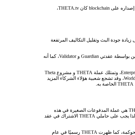
بالإضافة إلى ذلك فإن البروتوكول مفتوح المصدر، مما يتيح للشركاء والمطورين إنشاء تطبيقات dApps لـ Theta blockchain، لذا أول dApp تم إصداره على blockchain كان THETA.tv،
ؤدي إلى زيادة جودة البث وتقليل التكاليف المرتفعة
على الجانب الآخر، يعتبر رمز THETA ذا قيمة نظرًا لكيفية استخدامه في اقتصاد شبكة Theta ذي الرمز المزدوج، ويُعد THETA مطلوبًا للتخزين بواسطة عقدتي Guardian و Validator، كما أنه
ساهم عدد من الأشخاص المعروفين في المشروع مثل Google و Sony و Samsung و Binance من بين الشركات التي تدير Enterprise Validator Nodes، وتمتلك عملة THETA و مشروع Theta
Network عددًا من التحالفات الإستراتيجية بما في ذلك التحالفات مع NASA و Fail Army و Metro Goldwyn Mayer و Lionsgate و World Poker Tour، وقد تشجع شعبية هؤلاء الشركاء المزيد
THETA هو رمز حوكمة البروتوكول، وتستند شبكة THETA على بنية رمزية مزدوجة ويتحكم المجتمع في اتجاه النمو باستخدام THETA TFUEL هي عملة المدفوعات الصغيرة في هذه
الأثناء، ويتم استخدامه لجميع وظائف الشبكة كما تروج Theta لمشاركة المحتوى من خلال إتاحة الفرصة للمستخدمين للفوز بجوائز TFUEL ، لذا يجب على حاملي THETA الاشتراك في عقد
ظهرت THETA رسميًا في عام