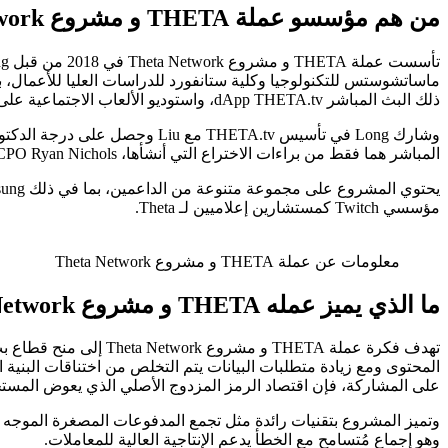
من هم مؤسسو عملة THETA و مشروع Theta Network
ماساتشوستس للتكنولوجيا وكلية ستانفورد للدراسات العليا للأعمال، ب
ذلك البث المباشر dApp THETA.tv، واستوديو الألعاب الاجتماعية على الهاتف المحمول Gameview Studios، ومنصة تسييل الإعلانات والتطبيقات Tapjoy.
المباشر هما فقط من براءات الاختراع التي أنشأها، CPO Ryan Nichols الذي كان سابقًا مديرًا في Tencent لتطبيق Wechat، هو أيضًا عضو في فريق قيادة Theta.
مؤسسي Twitch كمستشارين إعلاميين لـ Theta.
معلومات عن عملة THETA و مشروع Theta Network
ما الذي يميز عمله THETA و مشروع Theta Network
المحتوى ومع زيادة متطلبات البيانات يتم التخلص من اختناقات البنية
على المشاركة، فإن اقتصاد الرمز المزدوج الأصلي الذي يعوض المس
وهو إجماع مُتسامح مع الخطأ يدعم الإنتاجية العالية للمعاملات.