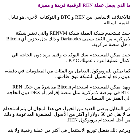
ما الذي يجعل عملة REN الرقمية فريدة و مميزة
فالاختلاف الاساسي بين REN و BTC و التوكنات الأخرى هو تبادل
القيمة السائلة.
حيث تستخدم شبكة العملة شبكة RENVM والتي تعتبر شبكة
لامركزية من العُقد تسمى Darknodes و ذلك بدل تخزين أي Bitcoin
داخل منصة مركزية.
حيث يمكن للمستخدم سك التوكنات وقتما يريد دون الحاجه الي
اكمال عملية اعرف عميلك KYC .
كما يمكن للبروتوكول التعامل مع المئات من المعلومات في دقيقة،
بدون رفع او تحميل الشبكة فوق طاقتها.
وبهذا يمكن للمستخدم استخدام Bitcoin مباشرةً من خلال REN
BTC في بورصة لامركزية مثل منصة إقراض او DEX دون الحاجه
الي القفز بين المنصات.
في المقابل يوصي العديد من الخبراء في هذا المجال ان يتم استخدام
ما لا يقل عن 50 دولار او اكثر من الأصول المشفرة المدعومة و ذلك
من أجل استخدام بروتوكول REN.
وبرغم ذلك يفضل توزيع الاستثمار في أكثر من عملة رقمية ولا يتم