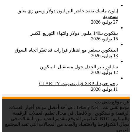
إيلون ماسك يفقد حاجز التريليون دولار وسي زي يعلق
بسخرية
27 يوليو، 2026
بيتكوين بـ140 مليون دولار وانتهاء التوزيع الكبير
15 يوليو، 2026
البيتكوين يستقر مع انتظار قرارات قد تغيّر اتجاه السوق
13 يوليو، 2026
سايلور يثير الجدل حول مستقبل البيتكوين
12 يوليو، 2026
زخم جديد لـ XRP قبل تصويت CLARITY
11 يوليو، 2026
عن موقع تقني نت
موقع تقني نت – Tekany Net : هو أحد أفضل مواقع أخبار العملات
الرقمية والبيتكوين ، والافضل في مجال تعليم العملات الرقمية
والبيتكوين BTC. كما يهتم الموقع بتقديم العديد من المقالات في
مجال التكنولوجيا والاقتصاد والعديد من المجالات التي تفيد المجتمع
العربي.