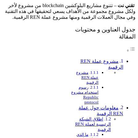
تقني نت
– تتنوع مشاريع البلوكشين blockchain من مشروع لأخر
ولكل مشروع مجموعة من الأهداف يسعي لتحقيقها في هذه التقنية
وفي مجال العملات الرقمية ومنها مشروع عملة REN الرقمية.
جدول العناوين و محتويات
المقالة
مشروع عملة REN
الرقمية
مشروع
عملة REN
الرقمية
رسوم
استخدام مشروع
Republic
protocol
معلومات حول عملة
REN الرقمية
اطلاق الشبكة
الرئيسية لعملة REN
الرقمية
ما الذي