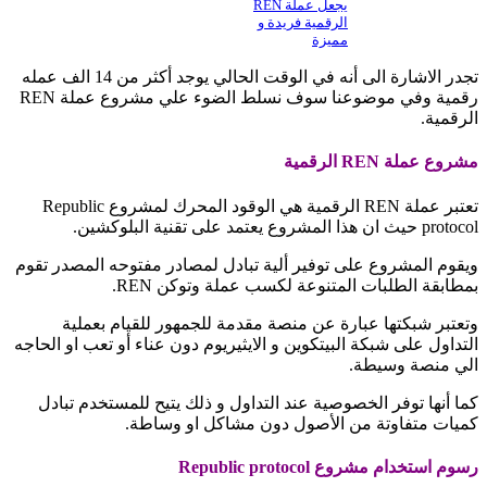
يجعل عملة REN
الرقمية فريدة و
مميزة
تجدر الاشارة الى أنه في الوقت الحالي يوجد أكثر من 14 الف عمله
رقمية وفي موضوعنا سوف نسلط الضوء علي مشروع عملة REN
الرقمية.
مشروع عملة REN الرقمية
تعتبر عملة REN الرقمية هي الوقود المحرك لمشروع Republic
protocol حيث ان هذا المشروع يعتمد على تقنية البلوكشين.
ويقوم المشروع على توفير ألية تبادل لمصادر مفتوحه المصدر تقوم
بمطابقة الطلبات المتنوعة لكسب عملة وتوكن REN.
وتعتبر شبكتها عبارة عن منصة مقدمة للجمهور للقيام بعملية
التداول على شبكة البيتكوين و الايثيريوم دون عناء أو تعب او الحاجه
الي منصة وسيطة.
كما أنها توفر الخصوصية عند التداول و ذلك يتيح للمستخدم تبادل
كميات متفاوتة من الأصول دون مشاكل او وساطة.
رسوم استخدام مشروع Republic protocol