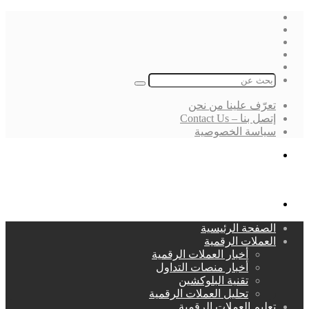
فيسبوك
‫X
لينكدإن
انستقرام
بحث
عن
تعرّف علينا من نحن
إتصل بنا – Contact Us
سياسة الخصوصية
بحث
عن
القائمة
الصفحة الرئيسية
العملات الرقمية
أخبار العملات الرقمية
أخبار منصات التداول
تقنية البلوكشين
تحليل العملات الرقمية
تعليم العملات الرقمية