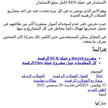
الاستثمار في عملة REN كامل مبلغ الاستثمار.
وهو الامر الذي نوصي به في كل مرة نتحدث فيه عن احد مشاريع
العملات الرقمية الجيدة.
حيث نحرص على عدم استخدام أصول مشفرة أكثر من طاقتهم في
تحمل خسارتها فهناك دائماً مخاطر في كل المشاريع و منها.
في المقابل يمكن للمستخدمين جني الكثير ذلك يتم إذا كان الشخص
يعرف ما يفعله .
إقرأ أيضاً
مشروع Decred و عملة DCR الرقمية
كل المعلومات حول مشروع عملة Flow الرقمية
الوسوم
Ren
افضل العملات الرقمية
العملات البديلة
مشاريع العملات الرقمية
مقالات تعليمية
15 نوفمبر، 2021
آخر تحديث: 29 سبتمبر، 2022
اظهر المزيد
إتبعنا
شاركها
‫X
تيلقرام
لينكدإن
واتساب
ماسنجر
ماسنجر
فيسبوك
بينتيريست