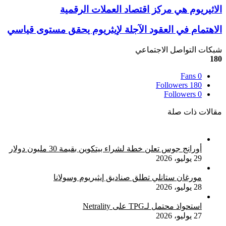
الاثيريوم
الاثيريوم هي مركز اقتصاد العملات الرقمية
هي
مركز
الاهتمام
الاهتمام في العقود الآجلة لإيثريوم يحقق مستوى قياسي
اقتصاد
في
العملات
العقود
شبكات التواصل الاجتماعي
الرقمية
الآجلة
180
لإيثريوم
Fans
0
يحقق
Followers
180
مستوى
Followers
0
قياسي
مقالات ذات صلة
أورانج جوس تعلن خطة لشراء بيتكوين بقيمة 30 مليون دولار
29 يوليو، 2026
مورغان ستانلي تطلق صناديق إيثيريوم وسولانا
28 يوليو، 2026
استحواذ محتمل لـTPG على Netrality
27 يوليو، 2026