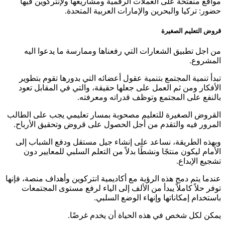
مواقع منفتحة على العملات الرقمية ومشاريعها ولإنتركوين فيها
حضور: تركيا والبحرين والإمارات العربية المتحدة.
قروض التعليم الصغيرة
من اجل تطبيق الشعارات التي رفعناها وممارسة ما يدعوا اليه
المشروع.
تبدأ تنمية المجتمع بتنمية عقول أعضائه التي بدورها تقوم بتطوير
الأفكار ومن ثم العمل على جعلها حقيقة، والتي في المقابل تعود
بالنفع على المجتمع وتوظف قدراته ومعرفته.
القروض الصغيرة للتعليم مصحوبة بمسار تعليمي يجب على الطالب
المرور فيه والتقدم من أجل الحصول على قروض وتحقيق الأرباح.
وبهذه الطريقة، نساعد على إنشاء جيل مستقل ودفع الشباب إلى
الأمام ليكون منتجًا ونشطًا بدلاً من التعلم السلبي للمعايير دون
تشجيع الإبداع.
عندما يتم دمج هذه الرؤية مع أكاديمية انتركوين وأهداف منصة، فإنها
توفر حلاً كاملاً يبدأ من الألف إلى الياء لرفع مستوى المجتمعات
باستخدام إمكاناتها وإنهاء الوضع السلبي.
يمكن لكل شخص في هذه الحياة أن يخدم غرضًا.