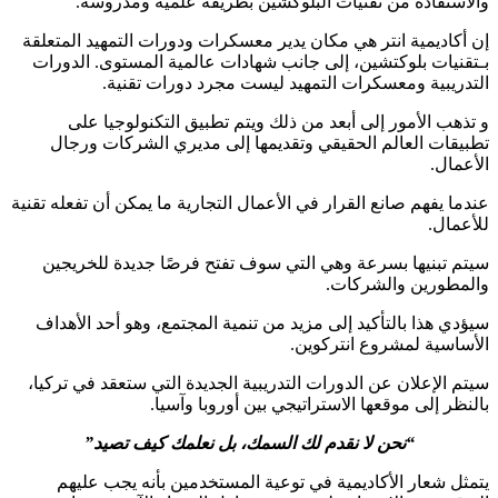
والاستفادة من تقنيات البلوكشين بطريقة علمية ومدروسة.
إن أكاديمية انتر هي مكان يدير معسكرات ودورات التمهيد المتعلقة
بـتقنيات بلوكتشين، إلى جانب شهادات عالمية المستوى. الدورات
التدريبية ومعسكرات التمهيد ليست مجرد دورات تقنية.
و تذهب الأمور إلى أبعد من ذلك ويتم تطبيق التكنولوجيا على
تطبيقات العالم الحقيقي وتقديمها إلى مديري الشركات ورجال
الأعمال.
عندما يفهم صانع القرار في الأعمال التجارية ما يمكن أن تفعله تقنية
للأعمال.
سيتم تبنيها بسرعة وهي التي سوف تفتح فرصًا جديدة للخريجين
والمطورين والشركات.
سيؤدي هذا بالتأكيد إلى مزيد من تنمية المجتمع، وهو أحد الأهداف
الأساسية لمشروع انتركوين.
سيتم الإعلان عن الدورات التدريبية الجديدة التي ستعقد في تركيا،
بالنظر إلى موقعها الاستراتيجي بين أوروبا وآسيا.
“نحن لا نقدم لك السمك، بل نعلمك كيف تصيد”
يتمثل شعار الأكاديمية في توعية المستخدمين بأنه يجب عليهم