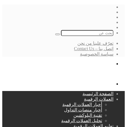
فيسبوك
‫X
لينكدإن
انستقرام
بحث
عن
تعرّف علينا من نحن
إتصل بنا – Contact Us
سياسة الخصوصية
بحث
عن
القائمة
الصفحة الرئيسية
العملات الرقمية
أخبار العملات الرقمية
أخبار منصات التداول
تقنية البلوكشين
تحليل العملات الرقمية
تعليم العملات الرقمية