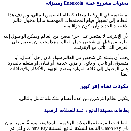
محتويات مشروع عملة Entercoin ومميزاته
تم تقديمه في الورقة البيضاء كنظام للتضمين المالي، و يهدف هذا
النظام إلى تسهيل قيام المجتمعات المهمشة مالياً بدخول عالم
الاقتصاد الجديد وأن تكون جزءًا منه.
لأن الإنترنت لا يقتصر على جزء معين من العالم ويمكن الوصول إليه
نظرياً من قبل أي شخص حول العالم، وهذا يجب ان ينطبق على
الفرص التي تأتي مع الإنترنت.
يجب أن يتمتع كل شخص في العالم سواء كان رجل أعمال، أو
متسوق، أو تاجر، أو بائع، أو مزود خدمة، أو فنان، أو متعلم بالقدرة
على الوصول إلى كافة الموارد ووضع الجهود والأفكار والإضافات
أيضًا.
مكونات نظام إنتر كوين
يتكون نظام إنتركوين من عدة أقسام متكاملة تتمثل بالتالي:
بطاقات مسبقة الدفع داعمة للعملات الرقمية
البطاقات المرتبطة بالعملات الرقمية والمدفوعة مسبقًا من يونيون
باي Union Pay التابعة لشبكة الدفع الصينية China Pay، والتي تم