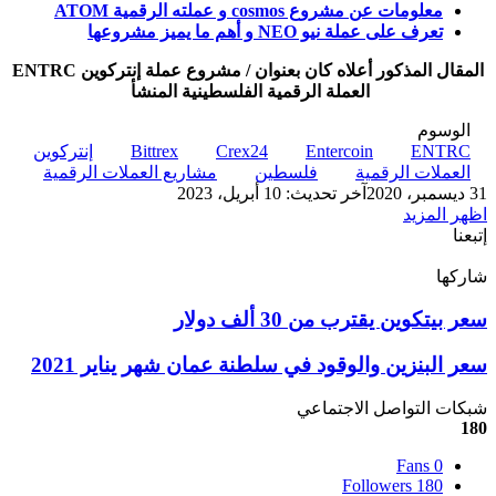
معلومات عن مشروع cosmos و عملته الرقمية ATOM
تعرف على عملة نيو NEO و أهم ما يميز مشروعها
المقال المذكور أعلاه كان بعنوان / مشروع عملة إنتركوين ENTRC
العملة الرقمية الفلسطينية المنشأ
الوسوم
ENTRC
Entercoin
Crex24
Bittrex
إنتركوين
العملات الرقمية
فلسطين
مشاريع العملات الرقمية
31 ديسمبر، 2020
آخر تحديث: 10 أبريل، 2023
اظهر المزيد
إتبعنا
شاركها
‫X
تيلقرام
لينكدإن
واتساب
ماسنجر
ماسنجر
فيسبوك
بينتيريست
سعر
سعر بيتكوين يقترب من 30 ألف دولار
بيتكوين
يقترب
سعر
سعر البنزين والوقود في سلطنة عمان شهر يناير 2021
من
البنزين
30
والوقود
شبكات التواصل الاجتماعي
ألف
في
180
دولار
سلطنة
Fans
0
عمان
Followers
180
شهر