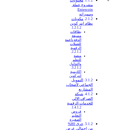
محتويات
مشروع عملة
Entercoin
ومميزاته
مكونات
نظام إنتر كوين
بطاقات
مسبقة
الدفع داعمة
للعملات
الرقمية
منصة
للتعلم
والتداول
اكاديمية
انتركوين
التمويل
الجماعي لأصحاب
المشاريع
شبكة
الصراف الالي
للخدمات الرقمية
قروض
التعليم
الصغيرة
حرق 80%
من إجمالي عرض