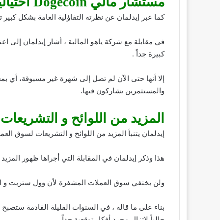
مستشار مالي Dogecoin احتيالية وستنتهي بشكل سيء
كما عبر إيدلمان عن نظرته التفاؤلية العامة بشكل كبير ت
في مقابلة مع شركة ياهو المالية ، أشار إيدلمان إلى 
كبيرة جداً .
إلا أنها حتى الآن لم تصل إلى شهرة غير مسبوقة، أي 
والمستثمرين يشاركون فيها.
المزيد من اللوائح و التشريعات
إيدلمان يتنبأ المزيد من اللوائح و التشريعات لسوق العم
هذا وذكر إيدلمان في المقابلة التي أجراها ظهور المزيد
ولن يختفي سوق العملات المشفرة لأن وول ستريت و ا
بناء على ما قاله ، في السنوات القليلة القادمة ستصب
حالياً لاتزال مجرد أفكار توقعية جداً.