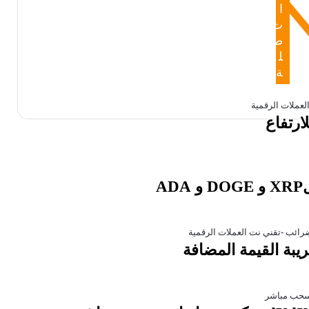
ا
ت
ص
ل
ة
A
يبة القيمة المضافة