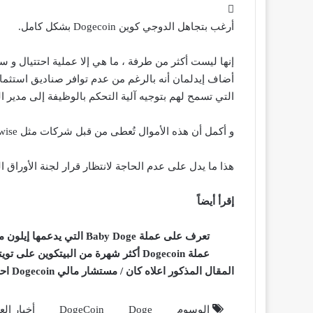
أرغب بتجاهل الدوجي كوين
Dogecoin
بشكل كامل.
إنها ليست أكثر من طرفة ، ما هي إلا عملية احتتيال و س
أضاف إيدلمان أنه بالرغم من عدم توافر صناديق استثما
التي تسمح لهم بتوجيه آلية التحكم بالوظيفة إلى مدير ا
و أكمل أن هذه الأموال تُعطى من قبل شركات مثل Bitwise و Grayscale و Osprey و من ثم تدوالها خارج البورصة.
هذا ما يدل على عدم الحاجة لانتظار قرار لجنة الأوراق المالية و البورصات ا
إقرأ أيضاً
تعرف على عملة Baby Doge التي يدعمها إيلون ماسك
عملة Dogecoin أكثر شهرة من البيتكوين على تويتر
المقال المذكور اعلاه كان / مستشار مالي Dogecoin احتيالية وستنتهي بشكل سيء للغاية
الوسوم
Doge
DogeCoin
أخبار ال