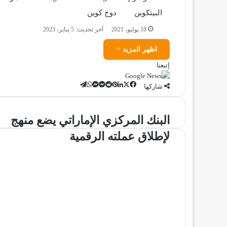
البيتكوين
دوج كوين
18 يوليو، 2021
آخر تحديث: 5 يناير، 2023
اظهر المزيد
إتبعنا
‫X
تيلقرام
لينكدإن
ماسنجر
ماسنجر
واتساب
فيسبوك
بينتيريست
شاركها
البنك
البنك المركزي الإماراتي يضع منهج
المركزي
لإطلاق عملته الرقمية
الإماراتي
يضع
منهج
لإطلاق
عملته
الرقمية