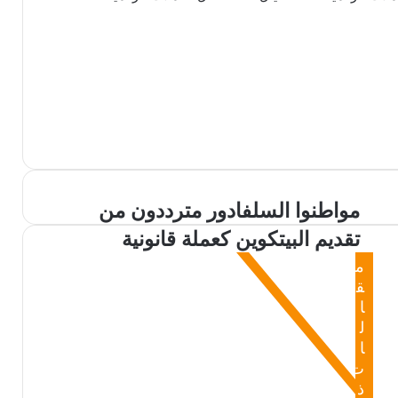
مواطنوا
مواطنوا السلفادور مترددون من
السلفادور
تقديم البيتكوين كعملة قانونية
مترددون
من
م
تقديم
ق
البيتكوين
ا
كعملة
ل
قانونية
ا
ت
ذ