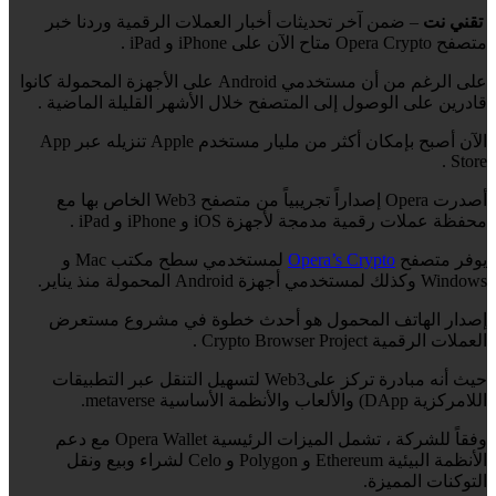
تقني نت
– ضمن آخر تحديثات أخبار العملات الرقمية وردنا خبر
متصفح Opera Crypto متاح الآن على iPhone و iPad .
على الرغم من أن مستخدمي Android على الأجهزة المحمولة كانوا
قادرين على الوصول إلى المتصفح خلال الأشهر القليلة الماضية .
الآن أصبح بإمكان أكثر من مليار مستخدم Apple تنزيله عبر App
Store .
أصدرت Opera إصداراً تجريبياً من متصفح Web3 الخاص بها مع
محفظة عملات رقمية مدمجة لأجهزة iOS و iPhone و iPad .
يوفر متصفح
Opera’s Crypto
لمستخدمي سطح مكتب Mac و
Windows وكذلك لمستخدمي أجهزة Android المحمولة منذ يناير.
إصدار الهاتف المحمول هو أحدث خطوة في مشروع مستعرض
العملات الرقمية Crypto Browser Project .
حيث أنه مبادرة تركز علىWeb3 لتسهيل التنقل عبر التطبيقات
اللامركزية DApp) والألعاب والأنظمة الأساسية metaverse.
وفقاً للشركة ، تشمل الميزات الرئيسية Opera Wallet مع دعم
الأنظمة البيئية Ethereum و Polygon و Celo لشراء وبيع ونقل
التوكنات المميزة.