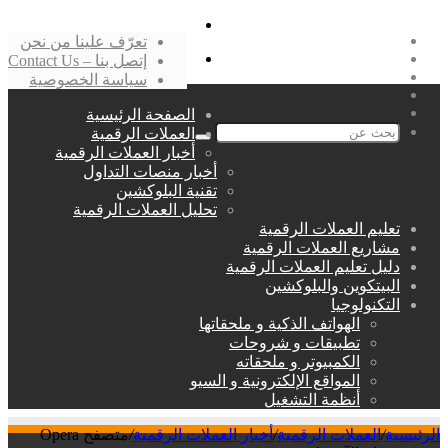
بحث
فيسبوك
تعرّف علينا من نحن
عن
‫X
القائمة
إتصل بنا – Contact Us
لينكدإن
سياسة الخصوصية
انستقرام
الصفحة الرئيسية
العملات الرقمية
بحث
أخبار العملات الرقمية
عن
أخبار منصات التداول
تقنية البلوكشين
تحليل العملات الرقمية
تعليم العملات الرقمية
مشاريع العملات الرقمية
دليل تعليم العملات الرقمية
البيتكوين والبلوكشين
التكنولوجيا
الهواتف الذكية و ملحقاتها
تطبيقات و شروحات
الكمبيوتر و ملحقاته
المواقع الإلكترونية و السيو
أنظمة التشغيل
الرئيسية
/
العملات الرقمية
/
أخبار العملات الرقمية
/
متصفح Opera