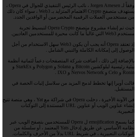
وفقاً لـ Jorgen Arnesen ، نائب الرئيس التنفيذي للجوال في Opera ،
يستهدف متصفح Crypto الاهتمام المتزايد بـ Web3 ، سواء كان ذلك
من مستخدمي العملات الرقمية المخضرمين أو الوافدين الجدد.
حيث تم إنشاء مشروع متصفح Opera Crypto لتبسيط تجربة
مستخدم Web3 التي غالباً ما كانت محيرة للمستخدمين العاديين.
إذ تعتقد Opera أنه يجب أن يكون Web3 سهل الاستخدام من أجل
الوصول إلى إمكاناته الكاملة والتبني الشامل .
بالإضافة إلى ذلك ، أضافت شركة المتصفحات دعماً لثمانية أنظمة
بيئية رئيسية لبلوكشين Bitcoin و Solana و Polygon و StarkEx و
Ronin و Celo و Nervos Network و IXO .
قالت أوبرا إنها تخطط لدمج المزيد من سلاسل إثبات الحصة في
المستقبل.
في الآونة الأخيرة ، دخلت Opera في شراكة مع Yat ، وهي منصة تتيح
إنشاء عناوين الويب أو عناوين URL المستندة إلى التوكنات
التعبيرية.
كما يسمح emojification ل Opera للمستخدمين بتصفح الويب عبر
نظامه الأساسي عن طريق إدخال Yats المعتمد ، أو سلسلة من
التوكنات التعبيرية ، في شريط URL بدلاً من الأحرف والكلمات.