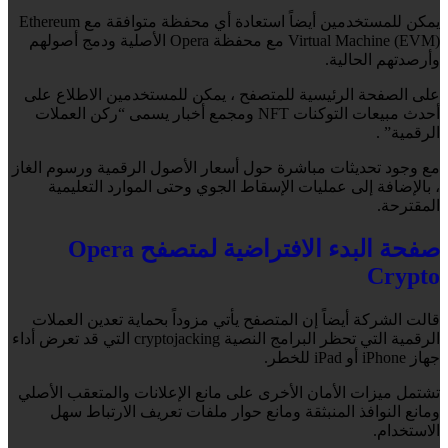
يمكن للمستخدمين أيضاً استعادة أي محفظة متوافقة مع Ethereum
Virtual Machine (EVM) مع محفظة Opera الأصلية ودمج أصولهم
وأرصدتهم الحالية.
على الصفحة الرئيسية للمتصفح ، يمكن للمستخدمين الاطلاع على
أحدث مبيعات التوكنات NFT ومجمع أخبار يسمى “ركن العملات
الرقمية” .
مع وجود تحديثات مباشرة حول أسعار الأصول الرقمية ورسوم الغاز
، بالإضافة إلى عمليات الإسقاط الجوي وحتى الموارد التعليمية
المقترحة.
صفحة البدء الافتراضية لمتصفح Opera
Crypto
قالت الشركة أيضاً إن المتصفح يأتي مزوداً بحماية تعدين العملات
الرقمية التي تحظر البرامج النصية cryptojacking التي قد تعرض أداء
جهاز iPhone أو iPad للخطر.
تشتمل ميزات الأمان الأخرى على مانع الإعلانات والمتعقب الأصلي
ومانع النوافذ المنبثقة ومانع حوار ملفات تعريف الارتباط سهل
الاستخدام.