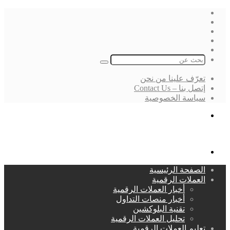
فيسبوك
‫X
لينكدإن
انستقرام
بحث
عن
تعرّف علينا من نحن
إتصل بنا – Contact Us
سياسة الخصوصية
بحث
عن
القائمة
الصفحة الرئيسية
العملات الرقمية
أخبار العملات الرقمية
أخبار منصات التداول
تقنية البلوكشين
تحليل العملات الرقمية
تعليم العملات الرقمية