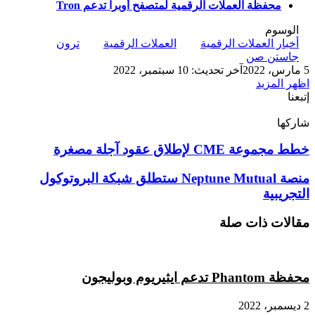
محفظة العملات الرقمية لمتصفح أوبرا تدعم Tron
الوسوم
أخبار العملات الرقمية
العملات الرقمية
ترون
جاستن صن
5 مارس، 2022
آخر تحديث: 10 سبتمبر، 2022
اظهر المزيد
إتبعنا
شاركها
‫X
تيلقرام
لينكدإن
واتساب
ماسنجر
ماسنجر
فيسبوك
بينتيريست
خطط
خطط مجموعة CME لإطلاق عقود آجلة مصغرة
مجموعة
CME
منصة
منصة Neptune Mutual ستطلق شبكة البروتوكول
لإطلاق
Neptune
التجريبية
عقود
Mutual
آجلة
ستطلق
مقالات ذات صلة
مصغرة
شبكة
البروتوكول
التجريبية
محفظة Phantom تدعم ايثيريوم وبوليجون
2 ديسمبر، 2022