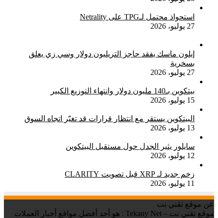
استحواذ محتمل لـTPG على Netrality
27 يوليو، 2026
إيلون ماسك يفقد حاجز التريليون دولار وسي زي يعلق
بسخرية
27 يوليو، 2026
بيتكوين بـ140 مليون دولار وانتهاء التوزيع الكبير
15 يوليو، 2026
البيتكوين يستقر مع انتظار قرارات قد تغيّر اتجاه السوق
13 يوليو، 2026
سايلور يثير الجدل حول مستقبل البيتكوين
12 يوليو، 2026
زخم جديد لـ XRP قبل تصويت CLARITY
11 يوليو، 2026
عن موقع تقني نت
موقع تقني نت – Tekany Net : هو أحد أفضل مواقع أخبار العملات