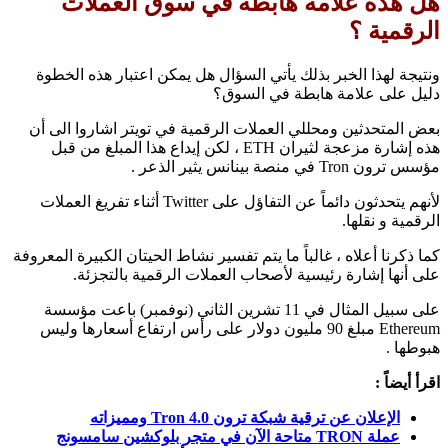
هل هذه علامة هابطة في سوق العملات
الرقمية ؟
ونتيجة لهذا الخبر بذلك يأتي السؤال هل يمكن اعتبار هذه الخطوة
دليل على علامة هابطة في السوق؟
بعض المتحدثين ومحللي العملات الرقمية في تويتر اشاروا الى أن
هذه إشارة مزعجة لثيران ETH ، لكن إيداع هذا المبلغ من قبل
مؤسس ترون Tron في منصة بينانس يثير الذعر .
لأنهم يتحدثون دائماً عن التفاؤل على Twitter أثناء تفريغ العملات
الرقمية و نقلها.
كما ذكرنا أعلاه ، غالباً ما يتم تفسير نشاط الحيتان الكبيرة المعروفة
على أنها إشارة رئيسية لأصحاب العملات الرقمية بالتجزئة.
على سبيل المثال في 11 تشرين الثاني (نوفمبر) باعت مؤسسة
Ethereum مبلغ 90 مليون دولار على رأس ارتفاع أسعارها وليس
هبوطها .
اقرأ أيضاً :
الإعلان عن ترقية شبكة ترون Tron 4.0 ومميزاته
عملة TRON متاحة الآن في متجر بلوكشين سامسونج