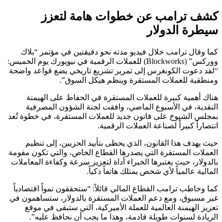
كشف ترامب عن خطوات هامة لتعزز
سيطرة الدولار
كما وقال ترامب خلال فيديو مدته نحو دقيقتين في مؤتمر “بلاك
ووركس” (Blockworks) للعملات الرقمية في نيويورك يوم الخميس:
“لقد دعوت الكونغرس إلى تمرير تشريع تاريخي يضع قواعد واضحة
ومنطقية للعملات المستقرة وينظم هيكل السوق”.
هناك أهمية كبيرة للعملات المستقرة في الحفاظ على الهيمنة
النقدية، في الأسبوع الماضي، وافقت لجنة الشؤون المصرفية
بمجلس الشيوخ على قانون جديد للعملات المستقرة، في خطوة تُعد
انتصاراً كبيراً لصناعة العملات الرقمية.
حيث يهدف هذا القانون، الذي يحظى بتأييد الحزبين، إلى تنظيم
العملات المستقرة التي يصدرها القطاع الخاص، والتي تكون مقومة
بالدولار، حيث يعتبرها الخبراء أداة لتعزيز سرعة وكفاءة المعاملات
المالية عالمياً لأي شخص يمتلك هاتفاً ذكياً.
كما وخاطب ترامب القطاع المالي قائلاً: “ستحققون نمواً اقتصادياً
غير مسبوق، ومع دعم العملات المستقرة بالدولار، ستساهمون في
تعزيز الهيمنة العالمية للعملة الأميركية، التي ستبقى في موقع
الريادة لسنوات طويلة قادمة، وهذا ما يجب أن نحافظ عليه”.