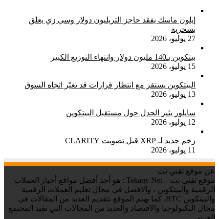
إيلون ماسك يفقد حاجز التريليون دولار وسي زي يعلق
بسخرية
27 يوليو، 2026
بيتكوين بـ140 مليون دولار وانتهاء التوزيع الكبير
15 يوليو، 2026
البيتكوين يستقر مع انتظار قرارات قد تغيّر اتجاه السوق
13 يوليو، 2026
سايلور يثير الجدل حول مستقبل البيتكوين
12 يوليو، 2026
زخم جديد لـ XRP قبل تصويت CLARITY
11 يوليو، 2026
عن موقع تقني نت
موقع تقني نت – Tekany Net : هو أحد أفضل مواقع أخبار العملات
الرقمية والبيتكوين ، والافضل في مجال تعليم العملات الرقمية
والبيتكوين BTC. كما يهتم الموقع بتقديم العديد من المقالات في
مجال التكنولوجيا والاقتصاد والعديد من المجالات التي تفيد المجتمع
العربي.