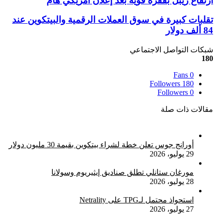
ارتفاع ريبل بقفزة قوية بعد إعلان أمريكي هام
ريبل
بقفزة
تقلبات
تقلبات كبيرة في سوق العملات الرقمية والبيتكوين عند
قوية
كبيرة
84 ألف دولار
بعد
في
إعلان
سوق
شبكات التواصل الاجتماعي
أمريكي
العملات
180
هام
الرقمية
والبيتكوين
Fans
0
عند
Followers
180
84
Followers
0
ألف
مقالات ذات صلة
دولار
أورانج جوس تعلن خطة لشراء بيتكوين بقيمة 30 مليون دولار
29 يوليو، 2026
مورغان ستانلي تطلق صناديق إيثيريوم وسولانا
28 يوليو، 2026
استحواذ محتمل لـTPG على Netrality
27 يوليو، 2026