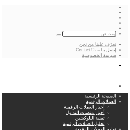
فيسبوك
‫X
لينكدإن
انستقرام
بحث
عن
تعرّف علينا من نحن
إتصل بنا – Contact Us
سياسة الخصوصية
بحث
عن
القائمة
الصفحة الرئيسية
العملات الرقمية
أخبار العملات الرقمية
أخبار منصات التداول
تقنية البلوكشين
تحليل العملات الرقمية
تعليم العملات الرقمية