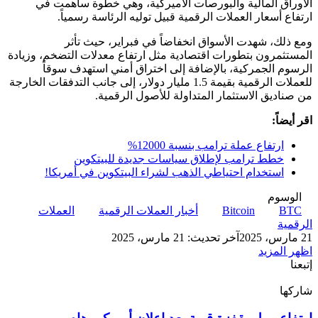
الأوراق المالية والبورصات الأميركية، وهي خطوة ساهمت في
ارتفاع أسعار العملات الرقمية قبيل توليه الرئاسة رسمياً.
ومع ذلك، شهدت الأسواق انخفاضاً في فبراير، حيث تأثر
المستثمرون بتطورات اقتصادية مثل ارتفاع معدلات التضخم، وزيادة
الرسوم الجمركية، بالإضافة إلى اختراق أمني استهدف سوقاً
للعملات الرقمية بقيمة 1.5 مليار دولار، إلى جانب التدفقات الخارجة
من صناديق الاستثمار المتداولة للأصول الرقمية.
اقر أيضاً:
ارتفاع عملة ترامب بنسبة 12000%
خطط ترامب لإطلاق سياسات جديدة للبيتكوين
استخدام احتياطي الذهب لشراء البيتكوين في أمريكا!
الوسوم
BTC
Bitcoin
أخبار العملات الرقمية
العملات
الرقمية
21 مارس، 2025
آخر تحديث: 21 مارس، 2025
اظهر المزيد
إتبعنا
شاركها
‫X
تيلقرام
لينكدإن
واتساب
ماسنجر
ماسنجر
فيسبوك
بينتيريست
ارتفاع