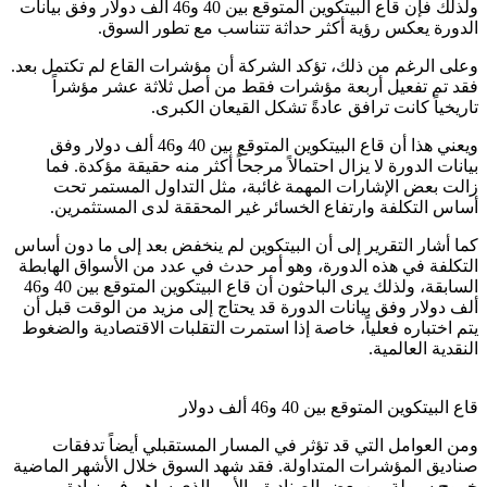
ولذلك فإن قاع البيتكوين المتوقع بين 40 و46 ألف دولار وفق بيانات
الدورة يعكس رؤية أكثر حداثة تتناسب مع تطور السوق.
وعلى الرغم من ذلك، تؤكد الشركة أن مؤشرات القاع لم تكتمل بعد.
فقد تم تفعيل أربعة مؤشرات فقط من أصل ثلاثة عشر مؤشراً
تاريخياً كانت ترافق عادةً تشكل القيعان الكبرى.
ويعني هذا أن قاع البيتكوين المتوقع بين 40 و46 ألف دولار وفق
بيانات الدورة لا يزال احتمالاً مرجحاً أكثر منه حقيقة مؤكدة. فما
زالت بعض الإشارات المهمة غائبة، مثل التداول المستمر تحت
أساس التكلفة وارتفاع الخسائر غير المحققة لدى المستثمرين.
كما أشار التقرير إلى أن البيتكوين لم ينخفض بعد إلى ما دون أساس
التكلفة في هذه الدورة، وهو أمر حدث في عدد من الأسواق الهابطة
السابقة، ولذلك يرى الباحثون أن قاع البيتكوين المتوقع بين 40 و46
ألف دولار وفق بيانات الدورة قد يحتاج إلى مزيد من الوقت قبل أن
يتم اختباره فعلياً، خاصة إذا استمرت التقلبات الاقتصادية والضغوط
النقدية العالمية.
قاع البيتكوين المتوقع بين 40 و46 ألف دولار
ومن العوامل التي قد تؤثر في المسار المستقبلي أيضاً تدفقات
صناديق المؤشرات المتداولة. فقد شهد السوق خلال الأشهر الماضية
خروج سيولة من بعض الصناديق، الأمر الذي ساهم في زيادة