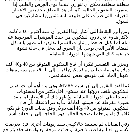
منطقة منطقية يمكن أن تتوازن عندها قوى العرض والطلب إذا
استمرت الضغوط الحالية، كما أن هذا النطاق يأخذ بعين الاعتبار
التغيرات التي طرأت على طبيعة المستثمرين المشاركين في
السوق.
ومن أبرز النقاط التي أشار إليها التقرير أن قمة أكتوبر 2025 كانت
الأكثر هدوءاً في تاريخ البيتكوين من حيث المؤشرات الموجودة على
سلسلة الكتل. فمعظم إشارات القمم التقليدية لم تظهر بالشكل
المعتاد، الأمر الذي يوحي بأن السوق لم يدخل في حالة نشوة
جماعية كتلك التي شهدتها الدورات السابقة.
ويعزز هذا التفسير فكرة أن قاع البيتكوين المتوقع بين 40 و46 ألف
دولار وفق بيانات الدورة قد يكون أقرب إلى الواقع من سيناريوهات
الانهيار الحاد التي يتوقعها بعض المتشائمين.
كما لفت التقرير إلى أن نسبة MVRV، وهي من أهم أدوات تقييم
البيتكوين، بلغت ذروتها عند مستوى أقل بكثير من المستويات
المسجلة في الدورات السابقة، ويُظهر ذلك أن الأسعار لم تبتعد
بصورة مفرطة عن قيمتها العادلة، ما يدعم الاعتقاد بأن قاع
البيتكوين المتوقع بين 40 و46 ألف دولار وفق بيانات الدورة قد يكون
كافياً لإنهاء مرحلة التصحيح الحالية دون الحاجة إلى تراجعات أشد.
وفي المقابل، لم تستبعد جالاكسي سيناريوهات أخرى. فإذا تعرضت
الأسواق العالمية لصدمة قوية أو حدثت موجة بيع واسعة، فقد يتراجع