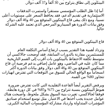
البيتكوين إلى نطاق يتراوح بين 30 ألفاً و37 ألف دولار.
أما إذا ظل الطلب المؤسسي مستقراً واستمرت التدفقات
الاستثمارية في تقديم الدعم، فقد يحافظ السعر على مستويات أعلى
نسبياً، ومع ذلك يبقى قاع البيتكوين المتوقع بين 40 و46 ألف دولار
وفق بيانات الدورة هو السيناريو المرجعي الذي تعتمد عليه الشركة
حالياً.
قاع البيتكوين المتوقع بين 40 و46 ألف دولار
وتزداد أهمية هذا التقدير بسبب ارتفاع أساس التكلفة العام
للمستثمرين مقارنة بالدورات السابقة، فقد أوضحت جالاكسي أن
متوسط تكلفة الاحتفاظ بالبيتكوين بات أقرب إلى القمم التاريخية
مما كان عليه في الماضي، وهو عامل إضافي يدعم فرضية أن قاع
البيتكوين المتوقع بين 40 و46 ألف دولار وفق بيانات الدورة أكثر
انسجاماً مع الواقع الحالي للسوق من التوقعات التي تفترض انهيارات
تتجاوز 80% من القمة.
ويرفض التقرير أيضاً القاعدة التقليدية التي كانت تفترض ضرورة
هبوط البيتكوين بنسبة تتراوح بين 75% و85% في كل دورة هابطة،
فوفقاً لجالاكسي، تغيرت بنية السوق بشكل ملحوظ، وأصبحت هناك
عوامل جديدة يجب أخذها في الاعتبار، مثل توسع استخدام صناديق
المؤشرات المتداولة وازدياد مشاركة المؤسسات المالية الكبرى،