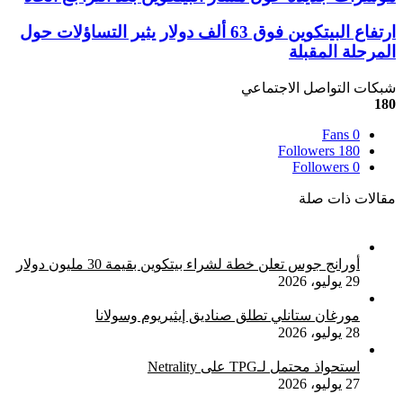
جديدة
حول
ارتفاع
ارتفاع البيتكوين فوق 63 ألف دولار يثير التساؤلات حول
مسار
البيتكوين
المرحلة المقبلة
البيتكوين
فوق
بعد
63
شبكات التواصل الاجتماعي
التراجع
ألف
180
الحاد
دولار
يثير
Fans
0
التساؤلات
Followers
180
حول
Followers
0
المرحلة
مقالات ذات صلة
المقبلة
أورانج جوس تعلن خطة لشراء بيتكوين بقيمة 30 مليون دولار
29 يوليو، 2026
مورغان ستانلي تطلق صناديق إيثيريوم وسولانا
28 يوليو، 2026
استحواذ محتمل لـTPG على Netrality
27 يوليو، 2026