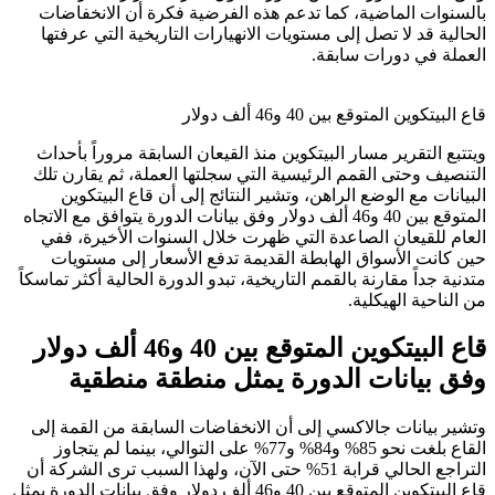
بالسنوات الماضية، كما تدعم هذه الفرضية فكرة أن الانخفاضات
الحالية قد لا تصل إلى مستويات الانهيارات التاريخية التي عرفتها
العملة في دورات سابقة.
قاع البيتكوين المتوقع بين 40 و46 ألف دولار
ويتتبع التقرير مسار البيتكوين منذ القيعان السابقة مروراً بأحداث
التنصيف وحتى القمم الرئيسية التي سجلتها العملة، ثم يقارن تلك
البيانات مع الوضع الراهن، وتشير النتائج إلى أن قاع البيتكوين
المتوقع بين 40 و46 ألف دولار وفق بيانات الدورة يتوافق مع الاتجاه
العام للقيعان الصاعدة التي ظهرت خلال السنوات الأخيرة، ففي
حين كانت الأسواق الهابطة القديمة تدفع الأسعار إلى مستويات
متدنية جداً مقارنة بالقمم التاريخية، تبدو الدورة الحالية أكثر تماسكاً
من الناحية الهيكلية.
قاع البيتكوين المتوقع بين 40 و46 ألف دولار
وفق بيانات الدورة يمثل منطقة منطقية
وتشير بيانات جالاكسي إلى أن الانخفاضات السابقة من القمة إلى
القاع بلغت نحو 85% و84% و77% على التوالي، بينما لم يتجاوز
التراجع الحالي قرابة 51% حتى الآن، ولهذا السبب ترى الشركة أن
قاع البيتكوين المتوقع بين 40 و46 ألف دولار وفق بيانات الدورة يمثل