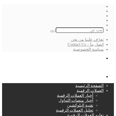
فيسبوك
‫X
لينكدإن
انستقرام
بحث
عن
تعرّف علينا من نحن
إتصل بنا – Contact Us
سياسة الخصوصية
بحث
عن
القائمة
الصفحة الرئيسية
العملات الرقمية
أخبار العملات الرقمية
أخبار منصات التداول
تقنية البلوكشين
تحليل العملات الرقمية
تعليم العملات الرقمية