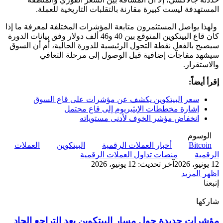
المستهدفة ليست كبيرة مقارنة بالتقلبات التاريخية للعملة.
ولهذا يواصل المستثمرون متابعة المؤشرات المختلفة لمعرفة ما إذا
كان قاع البيتكوين المتوقع بين 40 و46 ألف دولار وفق بيانات الدورة
سيصبح بالفعل نقطة التحول الرئيسية للدورة الحالية، أم أن السوق
سيشهد مفاجآت إضافية قبل الوصول إلى مرحلة التعافي
والاستقرار.
إقرأ أيضاً:
سعر البيتكوين يكشف عن مؤشرات على قاع السوق
إشارة مخططات الإيثيريوم إلى قاع محتمل
انخفاض مؤشر الخوف لأدنى مستوياته
الوسوم
Bitcoin
أخبار العملات الرقمية
البيتكوين
العملات
الرقمية
منصات تداول العملات الرقمية
12 يونيو، 2026
آخر تحديث: 12 يونيو، 2026
اظهر المزيد
إتبعنا
شاركها
‫X
تيلقرام
لينكدإن
واتساب
ماسنجر
ماسنجر
فيسبوك
بينتيريست
مؤشرات
مؤشرات جديدة حول مسار البيتكوين بعد التراجع الحاد