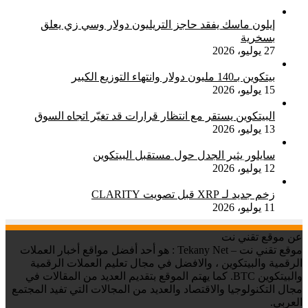
إيلون ماسك يفقد حاجز التريليون دولار وسي زي يعلق
بسخرية
27 يوليو، 2026
بيتكوين بـ140 مليون دولار وانتهاء التوزيع الكبير
15 يوليو، 2026
البيتكوين يستقر مع انتظار قرارات قد تغيّر اتجاه السوق
13 يوليو، 2026
سايلور يثير الجدل حول مستقبل البيتكوين
12 يوليو، 2026
زخم جديد لـ XRP قبل تصويت CLARITY
11 يوليو، 2026
عن موقع تقني نت
موقع تقني نت – Tekany Net : هو أحد أفضل مواقع أخبار العملات
الرقمية والبيتكوين ، والافضل في مجال تعليم العملات الرقمية
والبيتكوين BTC. كما يهتم الموقع بتقديم العديد من المقالات في
مجال التكنولوجيا والاقتصاد والعديد من المجالات التي تفيد المجتمع
العربي.