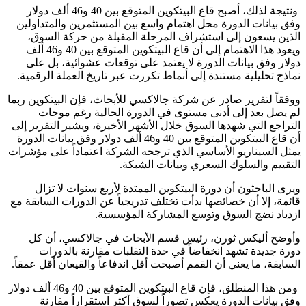
ونتيجة لذلك، أصبح قاع البيتكوين المتوقع بين 40 و46 ألف دولار
وفق بيانات الدورة محل اهتمام واسع بين المستثمرين والمتداولين
الذين يسعون إلى استشراف المرحلة المقبلة من حركة السوق،
ويعود هذا الاهتمام إلى أن قاع البيتكوين المتوقع بين 40 و46 ألف
دولار وفق بيانات الدورة لا يعتمد على توقعات عشوائية، بل على
نماذج تحليلية مستندة إلى أنماط تكررت عبر تاريخ العملة الرقمية.
ووفقاً لتقرير صادر عن شركة جالاكسي للأبحاث، فإن البيتكوين ربما
لم يصل بعد إلى أدنى مستوى في الدورة الحالية رغم موجات
التراجع التي شهدها السوق خلال الأشهر الأخيرة، ويشير التقرير إلى
أن قاع البيتكوين المتوقع بين 40 و46 ألف دولار وفق بيانات الدورة
يمثل السيناريو الأساسي الذي ترجحه الشركة اعتماداً على مؤشرات
التقييم والسلوك السعري وبيانات الشبكة.
ويرى الباحثون أن دورة البيتكوين الممتدة لأربع سنوات لا تزال
قائمة، إلا أن خصائصها بدأت تختلف تدريجياً عن الدورات السابقة مع
ازدياد نضج السوق وتوسع المشاركة المؤسسية.
وأوضح أليكس ثورن، رئيس قسم الأبحاث في جالاكسي، أن كل
دورة جديدة تشهد انخفاضاً في حدة التقلبات مقارنة بالدورات
السابقة، ما يعني أن القمم أصبحت أقل اندفاعاً والقيعان أقل عمقاً.
ومن هذا المنطلق، فإن قاع البيتكوين المتوقع بين 40 و46 ألف دولار
وفق بيانات الدورة يعكس تصوراً لسوق أكثر استقراراً مقارنة