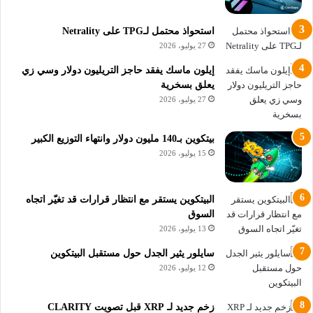
القوة الأساسية وضعف الأداء السعري.
استحواذ محتمل لـTPG على Netrality
حتى تدفقات صناديق المؤشرات المتداولة، والتي عادة ما تُعتبر
27 يوليو، 2026
محفزاً صعودياً قوياً، لم تتمكن من تغيير الاتجاه العام، ويبدو أن عوامل
إيلون ماسك يفقد حاجز التريليون دولار وسي زي
خفية تمنع XRP من تثبيت سعره فوق 1.15 دولار تجعل تأثير هذه
يعلق بسخرية
التدفقات محدوداً في الوقت الحالي.
27 يوليو، 2026
ومع استمرار التداول تحت خط الاتجاه الهابط القريب من 1.25 دولار،
بيتكوين بـ140 مليون دولار وانتهاء التوزيع الكبير
تبقى كل محاولة صعود محكومة بالرفض، هذا النمط يعكس مجدداً
15 يوليو، 2026
وجود عوامل خفية تمنع XRP من تثبيت سعره فوق 1.15 دولار تعيد
تشكيل حركة السعر في كل موجة صعود.
البيتكوين يستقر مع انتظار قرارات قد تغيّر اتجاه
السوق
فرضية وجود عوامل خفية تمنع XRP
13 يوليو، 2026
من تثبيت سعره فوق 1.15 دولار
سايلور يثير الجدل حول مستقبل البيتكوين
12 يوليو، 2026
من زاوية نفسية السوق، يتحول مستوى 1.15 دولار إلى نقطة اختبار
ثقة، حيث يدخل المشترون لكنهم يفشلون في الدفاع عنها لفترة
زخم جديد لـ XRP قبل تصويت CLARITY