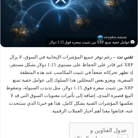
عوامل خفية تمنع XRP من تثبيت سعره فوق 1.15 دولار
تقني نت –
رغم توفر جميع المؤشرات الإيجابية في السوق، لا يزال
XRP غير قادر على الحفاظ على مستوى 1.15 دولار بشكل مستقر،
إذ تظهر تحركاته ضعفاً في تثبيت المكاسب عند هذه المنطقة
السعرية، ويعزو بعض المحللين هذا السلوك إلى عوامل خفية تمنع
XRP من تثبيت سعره فوق 1.15 دولار، مثل تذبذب السيولة، وضغوط
البيع قصيرة المدى، إضافة إلى تأثيرات معنويات السوق التي قد لا
تعكسها المؤشرات الفنية بشكل كامل، هذا هو خبرنا الذي سنتحدث
عنه، فتابعوا معنا أهم أخبار العملات الرقمية.
جدول العناوين و