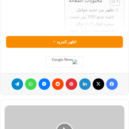
محتويات المقالة
تظهر من جديد عوامل
خفية تمنع XRP من تثبيت
سعره فوق 1.15 دولار
فرضية وجود عوامل خفية
تمنع XRP من تثبيت سعره
اظهر المزيد
فوق 1.15 دولار
في ظل المشهد الحالي لسوق العملات الرقمية، يواصل XRP إظهار
سلوك سعري يبدو متناقضاً مع الأساسيات الإيجابية المحيطة به، إذ
تتناقص كميات المعروض في منصات التداول، ويتزايد اهتمام كبار
فيسبوك
‫X
لينكدإن
بينتيريست
ماسنجر
واتساب
تيلقرام
المستثمرين، وتتشكل تدفقات جديدة نحو صناديق المؤشرات
المتداولة، كما تُناقش تشريعات تنظيمية مهمة داخل مجلس الشيوخ
الأمريكي.
مخاوف
ومع ذلك، وعلى الرغم من هذا الزخم الإيجابي، ما زال السعر عاجزاً
الحوسبة
عن الحفاظ على مستوى 1.15 دولار، وكأن هناك عوامل خفية تمنع
الكمومية
XRP من تثبيت سعره فوق 1.15 دولار تتحكم في حركة السوق بشكل
تعيد