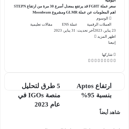
اليومية
سعر عملة FGHT قد يرتفع بمعدل أسرع 30 مرة من ارتفاع STEPN
اهم المعلومات عن عملة GLMR ومشروع Moonbeam
الوسوم
العملات الرقمية
عملة ENS
مقالات تعليمية
23 يناير، 2023
آخر تحديث: 31 يناير، 2023
اظهر المزيد
إتبعنا
شاركها
‫X
فيسبوك
لينكدإن
بينتيريست
ماسنجر
ماسنجر
واتساب
تيلقرام
ارتفاع
5
ارتفاع Aptos
5 طرق لتحليل
Aptos
طرق
بنسبة 95%
منصة IGOs ​​في
بنسبة
لتحليل
95%
منصة
عام 2023
IGOs
شاهد أيضاً
في
عام