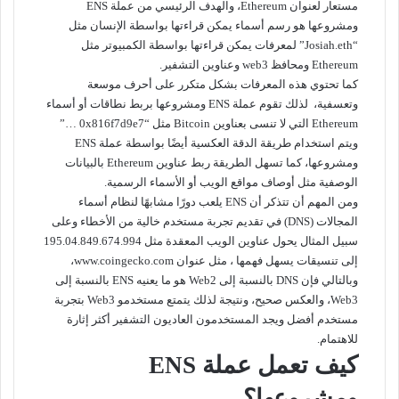
مستعار لعنوان Ethereum، والهدف الرئيسي من عملة ENS
ومشروعها هو رسم أسماء يمكن قراءتها بواسطة الإنسان مثل
“Josiah.eth” لمعرفات يمكن قراءتها بواسطة الكمبيوتر مثل
Ethereum ومحافظ web3 وعناوين التشفير.
كما تحتوي هذه المعرفات بشكل متكرر على أحرف موسعة
وتعسفية، لذلك تقوم عملة ENS ومشروعها بربط نطاقات أو أسماء
Ethereum التي لا تنسى بعناوين Bitcoin مثل “0x816f7d9e7 …”
ويتم استخدام طريقة الدقة العكسية أيضًا بواسطة عملة ENS
ومشروعها، كما تسهل الطريقة ربط عناوين Ethereum بالبيانات
الوصفية مثل أوصاف مواقع الويب أو الأسماء الرسمية.
ومن المهم أن تتذكر أن ENS يلعب دورًا مشابهًا لنظام أسماء
المجالات (DNS) في تقديم تجربة مستخدم خالية من الأخطاء وعلى
سبيل المثال يحول عناوين الويب المعقدة مثل 195.04.849.674.994
إلى تنسيقات يسهل فهمها ، مثل عنوان www.coingecko.com،
وبالتالي فإن DNS بالنسبة إلى Web2 هو ما يعنيه ENS بالنسبة إلى
Web3، والعكس صحيح، ونتيجة لذلك يتمتع مستخدمو Web3 بتجربة
مستخدم أفضل ويجد المستخدمون العاديون التشفير أكثر إثارة
للاهتمام.
كيف تعمل عملة ENS
ومشروعها؟