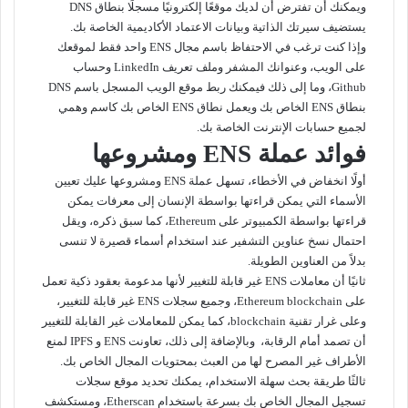
ويمكنك أن تفترض أن لديك موقعًا إلكترونيًا مسجلًا بنطاق DNS
يستضيف سيرتك الذاتية وبيانات الاعتماد الأكاديمية الخاصة بك.
وإذا كنت ترغب في الاحتفاظ باسم مجال ENS واحد فقط لموقعك
على الويب، وعنوانك المشفر وملف تعريف LinkedIn وحساب
Github، وما إلى ذلك فيمكنك ربط موقع الويب المسجل باسم DNS
بنطاق ENS الخاص بك ويعمل نطاق ENS الخاص بك كاسم وهمي
لجميع حسابات الإنترنت الخاصة بك.
فوائد عملة ENS ومشروعها
أولًا انخفاض في الأخطاء، تسهل عملة ENS ومشروعها عليك تعيين
الأسماء التي يمكن قراءتها بواسطة الإنسان إلى معرفات يمكن
قراءتها بواسطة الكمبيوتر على Ethereum، كما سبق ذكره، ويقل
احتمال نسخ عناوين التشفير عند استخدام أسماء قصيرة لا تنسى
بدلاً من العناوين الطويلة.
ثانيًا أن معاملات ENS غير قابلة للتغيير لأنها مدعومة بعقود ذكية تعمل
على Ethereum blockchain، وجميع سجلات ENS غير قابلة للتغيير،
وعلى غرار تقنية blockchain، كما يمكن للمعاملات غير القابلة للتغيير
أن تصمد أمام الرقابة، وبالإضافة إلى ذلك، تعاونت ENS و IPFS لمنع
الأطراف غير المصرح لها من العبث بمحتويات المجال الخاص بك.
ثالثًا طريقة بحث سهلة الاستخدام، يمكنك تحديد موقع سجلات
تسجيل المجال الخاص بك بسرعة باستخدام Etherscan، ومستكشف