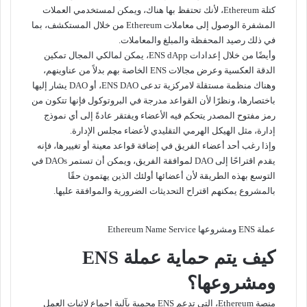
كتلة Ethereum، لأنك تحتفظ بها هناك، ويمكن لمستخدمي العملات
المشفرة الوصول إلى معاملات Ethereum من خلال المستكشف، بما
في ذلك رصيد المحفظة والمبلغ والمعاملات.
وأيضًا من خلال إعدادات ENS dApp، يمكن لمالكي المجال تمكين
الدقة العكسية وعرض مجالات ENS الخاصة بهم بدلاً من عناوينهم،
وهناك منظمة مستقلة لامركزية تدعى ENS DAO، أو DAO يشار إليها
باختصارها، ونظرًا لأن القواعد مدرجة في البروتوكول فإنها تتكون من
رمز مفتوح المصدر يتحكم فيه الأعضاء ويفتقر عادةً إلى أي نموذج
إدارة، مثل الهيكل الهرمي التقليدي لأعضاء مجلس الإدارة.
وإذا رغب أحد أعضاء الفريق في إضافة قواعد معينة أو تغييرها، فإنه
يقدم اقتراحًا إلى DAO لموافقة الفريق، ويمكن أن تستمر DAOs في
التوسع بهذه الطريقة لأن أعضائها أولئك الذين يهتمون حقًا
بالمشروع يمكنهم اقتراح التحديثات الضرورية والموافقة عليها.
عملة ENS ومشروعها Ethereum Name Service
كيف يتم حماية عملة ENS
ومشروعها؟
منصة Ethereum، التي تدعم ENS محمية بآلية إجماع لإثبات العمل