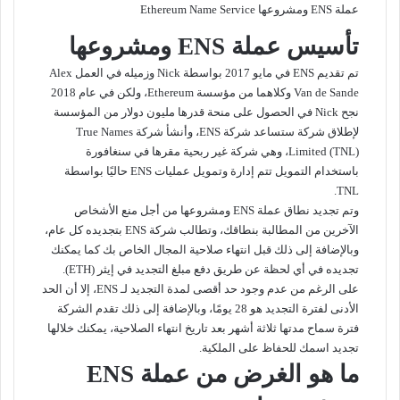
عملة ENS ومشروعها Ethereum Name Service
تأسيس عملة ENS ومشروعها
تم تقديم ENS في مايو 2017 بواسطة Nick وزميله في العمل Alex
Van de Sande وكلاهما من مؤسسة Ethereum، ولكن في عام 2018
نجح Nick في الحصول على منحة قدرها مليون دولار من المؤسسة
لإطلاق شركة ستساعد شركة ENS، وأنشأ شركة True Names
Limited (TNL)، وهي شركة غير ربحية مقرها في سنغافورة
باستخدام التمويل تتم إدارة وتمويل عمليات ENS حاليًا بواسطة
TNL.
وتم تجديد نطاق عملة ENS ومشروعها من أجل منع الأشخاص
الآخرين من المطالبة بنطاقك، وتطالب شركة ENS بتجديده كل عام،
وبالإضافة إلى ذلك قبل انتهاء صلاحية المجال الخاص بك كما يمكنك
تجديده في أي لحظة عن طريق دفع مبلغ التجديد في إيثر (ETH).
على الرغم من عدم وجود حد أقصى لمدة التجديد لـ ENS، إلا أن الحد
الأدنى لفترة التجديد هو 28 يومًا، وبالإضافة إلى ذلك تقدم الشركة
فترة سماح مدتها ثلاثة أشهر بعد تاريخ انتهاء الصلاحية، يمكنك خلالها
تجديد اسمك للحفاظ على الملكية.
ما هو الغرض من عملة ENS