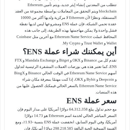
تتطلب من المعدنين إنشاء إيثر جديد، ويتم تأمين Ethereum
blockchain ويتم التحقق من المعاملات بواسطة مجموعة من العقد
المستقلة، ونظرًا لأن Ethereum لا مركزية ولديها أكثر من 10000
عقدة تحمي الشبكة، فإن عملة ENS ومشروعها ليس لديها نقطة
فشل واحدة ولا يمكن مهاجمتها بهذه الطريقة، إلى جانب هذه
المحافظ عملت Ethereum Name Service مع آخرين مثل Coinbase
Wallet و Trust Wallet و My Crypto.
أين يمكننك شراء عملة ENS؟
تقدم كل من Binance و OKX و Bitget و Mandala Exchange و FTX
ENS، كما تعتبر هذه هي بورصات العملات المشفرة الرئيسية لتداول
أسهم Ethereum Name Service في الوقت الحالي Binance و BingX
و Deepcoin و Bybit و OKX، إذا كنت مهتمًا بمعرفة مكان شراء
Ethereum Name Service بالسعر الحالي فيمكنك الحصول عليها من
هذه المنصات.
سعر عملة ENS
مع حجم تداول يبلغ 64،312،358 دولارًا أمريكيًا على مدار اليوم فإن
السعر المباشر الحالي لخدمة اسم Ethereum هو 14.73 دولارًا
أمريكيًا، وفي اليوم السابق، انخفضت عملة ENS بنسبة -1.93٪، ومع
القيمة السوقية الحية البالغة 298.218.585 دولارًا أمريكيًا، فإن