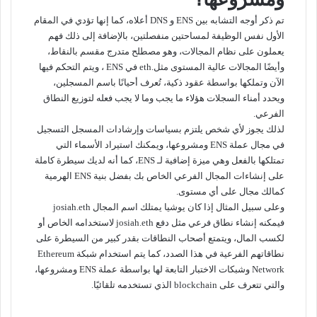
تم ذكر أوجه التشابه بين ENS و DNS أعلاه، كما إنها تؤدي في المقام
الأول نفس الوظيفة لمساحتين منفصلتين، بالإضافة إلى ذلك فهم
يعملون على نظام المجالات، وهو مصطلح متدرج مقسم بالنقاط،
وأيضًا المجالات عالية المستوى مثل.eth في ENS ، ويتم التحكم فيها
الآن وتملكها بواسطة عقود ذكية، تُعرف أحيانًا باسم المسجلين،
ويحدد أمناء السجلات هؤلاء ما يجب وما لا يجب فعله لتوزيع النطاق
الفرعي.
لذلك يجوز لأي شخص يلتزم بسياسات وإرشادات المسجل التسجيل
في مجال عملة ENS ومشروعها، ويمكنك استيراد الأسماء التي
تمتلكها بالفعل وهي ميزة إضافية لـ ENS، كما أنه لديك سيطرة كاملة
على إنشاءات المجال الفرعي الخاص بك بفضل بنية ENS الهرمية
كمالك مجال على أي مستوى.
وعلى سبيل المثال إذا كان يوشيا يمتلك اسم المجال josiah.eth
فيمكنه إنشاء نطاق فرعي مثل دفع josiah.eth لاستخدامه الخاص أو
لكسب المال، ويتمتع أصحاب النطاقات بقدر كبير من السيطرة على
نطاقاتهم الفرعية في هذا الصدد، كما يتم استخدام شبكة Ethereum
Network وشبكات الاختبار التابعة لها بواسطة عملة ENS ومشروعها،
والتي تتعرف على blockchain الذي تستخدمه تلقائيًا.