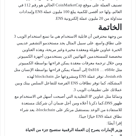
تصنيف العملة على موقع
CoinMarketCap
الحالي هو رقم 112 في
العالم، ولها حد أقصى للكمية يبلغ 100 مليون عملة ENS وإمدادات
متداولة من 20 مليون عملة إلكترونية ENS.
الخاتمة
من وجهة محترفين أن قابلية الاستخدام هي ما تمنع استخدام الويب 3
على نطاق واسع، على سبيل المثال يجد مستخدمو التشفير عديمي
الخبرة عناوين طويلة ومعقدة محيرة وغير مريحة، وهذه العناوين
مخصصة للمستخدمين النهائيين الذين يستخدمون أجهزة الكمبيوتر.
ومن خلال ترجمة معرفات معقدة يمكن قراءتها بواسطة الكمبيوتر
مثل 0x816 … e684e إلى أسماء يمكن قراءتها بواسطة الإنسان مثل
Josiah.eth، توفر عملة ENS ومشروعها حل blockchain لهذه
المشكلة، كما توفر نطاقات ENS الفرصة للتفاعل السلس بينك وبين
عملائك على تطبيقات الويب 3.
وتمامًا مثل عناوين IP التقليدية التي أصبحت أسهل في الاستخدام مع
ظهور DNS،كما ذكرنا أعلاه ومن أجل ضمان أن شركتك مستعدة
للاستفادة من الوعد بمستقبل مرتكز على blockchain، يعد شراء
نطاق عملة ENS خيارًا جيدًا.
إقرا أيضًا:
وزير الإمارات يصرح إن العملة الرقمية ستصبح جزء من الحياة