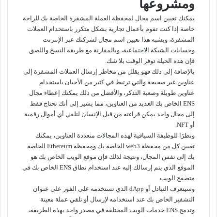
ومشروعها
يمكنك تعيين اسم مجال لمحفظة العملة المشفرة الخاصة بك للراحة
خاصة إذا كنت تقوم بأعمال تجارية بشكل متكرر باستخدام العملات
المشفرة، ويشبه هذا تعيين اسم مجال لشركتك عبر الإنترنت
وحسابات الشبكة الاجتماعية، وبالمقارنة مع طريقة النسخ واللصق
فإن هذه الحيلة توفر الوقت بلا شك.
بالإضافة إلى ذلك فهو يقلل من مخاطر إرسال العملات المشفرة إلى
عناوين غير صحيحة والتي ترتبط في كثير من الأحيان باستخدام
عناوين طويلة وصعبة التذكر، والأفضل من ذلك يمكنك إعطاء مجال
ENS الخاص بك العديد من العناوين، مما يشير إلى أنك تحتاج فقط
إلى مجال واحد يمكن قراءته من قبل الإنسان لتلقي أي أموال رقمية
أو NFT.
ونظرًا للوظيفة السياقية لهذه المجالات متعددة العناوين، يمكنك
تعيين كل من محفظة web3 الخاصة بك ومحفظة Ethereum الخاصة
بك إلى نفس المجال، ونتيجة لذلك فإن موقع الويب الخاص بك هو
الموقع الذي يتم إرسالك إليه عند استخدام نطاق ENS الخاص بك في
متصفح الويب.
وسيتعرف التبادل أو dApp الذي تستخدمه على الفور على عنوان
التشفير الخاص بك عند استخدامه لإرسال أو تلقي عملة معينة
وتدمج ENS خدمات الويب المختلفة في مصدر واحد بهذه الطريقة،