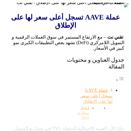
عملة AAVE تسجل أعلى سعر لها على
الإطلاق
تقني نت
– مع الارتفاع المستمر في سوق العملات الرقمية و
التمويل اللامركزي (DeFi) تشهد بعض التطبيقات الكبرى نمو
كبير في الأسعار.
جدول العناوين و محتويات
المقالة
عملة AAVE
تسجل أعلى سعر
لها على الإطلاق
انفجار
مشاريع
DeFi
نظرًا لأن القيمة الإجمالية المقفلة TVL في مشاريع التمويل