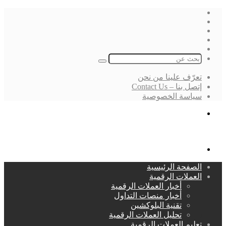
فيسبوك
‫X
لينكدإن
انستقرام
بحث
عن
تعرّف علينا من نحن
إتصل بنا – Contact Us
سياسة الخصوصية
بحث
عن
القائمة
الصفحة الرئيسية
العملات الرقمية
أخبار العملات الرقمية
أخبار منصات التداول
تقنية البلوكشين
تحليل العملات الرقمية
تعليم العملات الرقمية