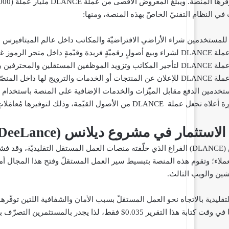
في النظام التقنيّ الخاصّ بهذه المنصة، ومنها:
قابلة للاستبدال (NFTs).
 بمكانٍ مخصّصٍ للعمل.
 من حيث التكلفة والكفاءة.
خدمين الدفع مقابل الميّزات والخدمات الإضافية على المنصة باستخدام عملات 
وفيرها مُعامَلاتٍ سلسةً بفضل وظيفيّتها وتعدّد استخداماتها.
 الاستثمار في مشروع ديلانس (
DeeLance
ملأت عملة مشروع ديلانس (DLANCE) الفراغ الذي خلّفته منصات العمل المستقل ال
اء؛ وتقوم هذه المنصة بتبسيط سير العمل المستقلّ وفتح هذا المجال أمامَ 
شين والويب الثالث.
ر بالمستثمرين التصرّف بسرعةٍ للاستفادة من هذا السعر المخفّض قبل ارتفاعه.