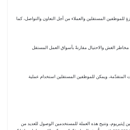
ازةٍ للموظفين المستقلين والعملاء من أجل التعاون والتواصل، كما
من مخاطر الغش والاحتيال مقارنةً بأسواق العمل المستقل
ت المتقدّمة، ويمكن للموظفين المستقلين استخدام عملية
الأصلية لمنصة ديلانس (DeeLance) المبنيّة على بلوكتشين إيثيريوم، وتتيح هذه العملة للمستخدمين الوصول للعديد من