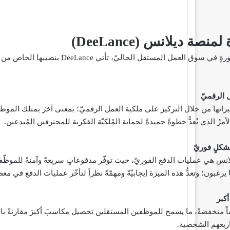
 لمنصة ديلانس (
DeeLance
)
كمنصّةٍ تهدف إلى إحداث ثورةٍ في سوق ا
ل الرقميّ
راتها من خلال التركيز على ملكية العمل الرقميّ؛ بمعنى آخرَ يمتلك المو
مرُ الذي يُعدُّ خطوةً حميدةً لحماية المُلكيّة الفكرية للمحترفين المُبدعين.
شكلٍ فوريّ
انس هي عمليات الدفع الفوريّ، حيث توفّر مدفوعاتٍ سريعةً وآمنةً للموظّفي
غبون؛ وتعدُّ هذه الميزة إيجابيّةً ومهمّةً نظراً لتأخّر عمليات الدفع في مع
كبر
منخفضةً، ما يسمح للموظفين المستقلين تحصيل مكاسبَ أكبرَ مقارنةً با
اريعهم الشخصية.