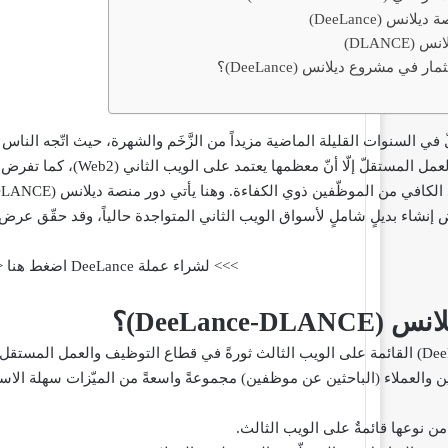
نس (DeeLance)
DLANC)
 في مشروع ديلانس (DeeLance)؟
ي السنوات القليلة الماضية مزيداً من الزَّخَم والشهرة، حيث اتّجه الناس 
فبالرّغم من وفرة أسواق الع
عدد الكافي من الموظّفين ذوي الكفاءة. وهنا يأتي دور منصة
ديلانس (DeeLance-DLANCE)
>>> لشراء عملة DeeLance اضغط هنا <<<
لانس (
DeeLance-DLANCE
)؟
تُعتبرُ منصة ديلانس (DeeLance) القائمة على الويب الثالث ثورةً في قطاع التوظيف وا
والعملاء (الباحثين عن موظفين) مجموعةً واسعةً من الميّزات سهلة الاستخدا
من نوعها قائمةٌ على الويب الثالث.