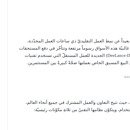
بعيداً عن نمط العمل التقليديّ ذي ساعات العمل المحدّدة،
مل المستقلّ إلّا أنّ معظمها يعتمد على الويب الثاني (Web2)، كما تفرض غالبيّة هذه الأسواق رسوماً مرتفعة وتتأخّر في دفع المستحقات
الجديدة للعمل المستقلّ التي تستخدم تقنيات
لعمل المستقل، حيث تتيح التعاون والعمل المشترك في جميع أنحاء العالم،
م، ويتكوّن نظامها التقنيّ من ثلاثةِ مكوّنات رئيسيّة: