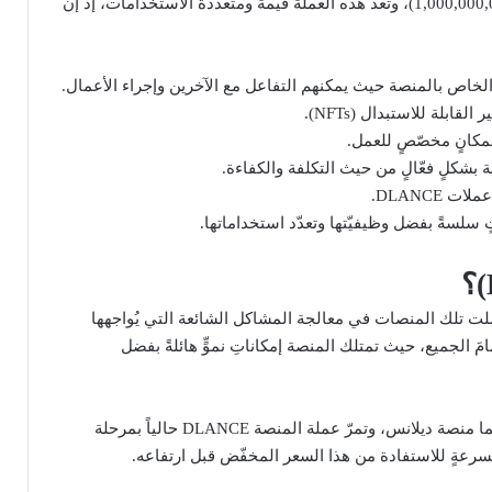
الميّزات والخدمات التي توفّرها المنصة. ويبلغ المعروض الأقصى من عملة DLANCE مليار عملة (1,000,000,000)، وتعدُّ هذه العملة قيّمةً ومتعدّدة الاستخدامات، إذ إنّ
DLANCE.
)؟
تقليديّة، وقد فشلت تلك المنصات في معالجة المشاكل الشائعة التي يُواجهها
الجميع، حيث تمتلك المنصة إمكاناتِ نموٍّ هائلةً بفضل
وقد بدأ أصحاب الوظائف التقليدية بالاتجاه نحو العمل المستقلّ بسبب الأمان والشفافية اللتين توفّرهما منصة ديلانس، وتمرّ عملة المنصة DLANCE حالياً بمرحلة