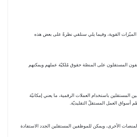
لعمل المستقل الحاليّ، تأتي DeeLance بنصيبها الخاص من الميّزات القوية، وفيما يلي سنلقي نظرةً على بعض هذه
ظفون المستقلون على المنصّة حقوق مُلكيّة عملهم ويمكنهم
ن المستقلين باستخدام العملات الرقمية، ما يعني إمكانيّة
ظم أسواق العمل المستقلّ التقليديّة.
لمنصات الأخرى، ويمكن للموظفين المستقلين الجدد الاستفادة