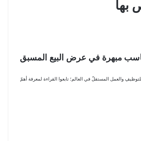
 بها
ى وشك تحقيق مكاسب مبهرة في عرض البيع المسبق
بالاطلاع على منصّة ديلانس (DeeLance) التي تعدُّ أوّل منصّةٍ قائمةٍ على الويب الثالث (Web3) للتوظيفِ والعمل المستقلّ في العالم؛ تابعوا القراءة لمعرفة أهمّ