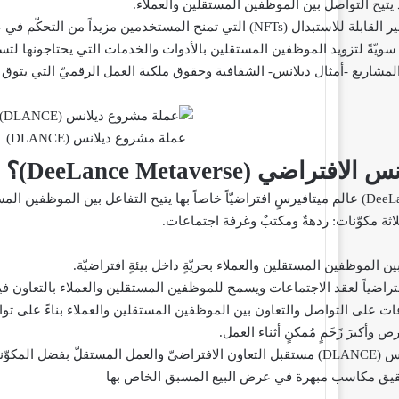
يتيح التواصل بين الموظّفين المستقلين والعملاء.
 التي تمنح المستخدمين مزيداً من التحكّم في عملهم.
ة سويّةً لتزويد الموظفين المستقلين بالأدوات والخدمات التي يحتاجونها لت
المشاريع -أمثال ديلانس- الشفافية وحقوق ملكية العمل الرقميّ التي يتوق إ
عملة مشروع ديلانس (DLANCE)
انس الافتراضي (
DeeLance Metaverse
)؟
أنشأت منصة ديلانس (DeeLance) عالم ميتافيرسٍ افتراضيّاً خاصاً بها يتيح التفاعل بين 
اثة مكوّنات: ردهةٌ ومكتبٌ وغرفة اجتماعات.
ين الموظفين المستقلين والعملاء بحريّةٍ داخل بيئةٍ افتراضيّة.
افتراضياً لعقد الاجتماعات ويسمح للموظفين المستقلين والعملاء بالتعاون فيم
ت على التواصل والتعاون بين الموظفين المستقلين والعملاء بناءً على توا
 وأكبرَ زَخَمٍ مُمكنٍ أثناء العمل.
وتعكس عملة مشروع ديلانس (DLANCE) مستقبل التعاون الافتراضيّ والعمل المستق