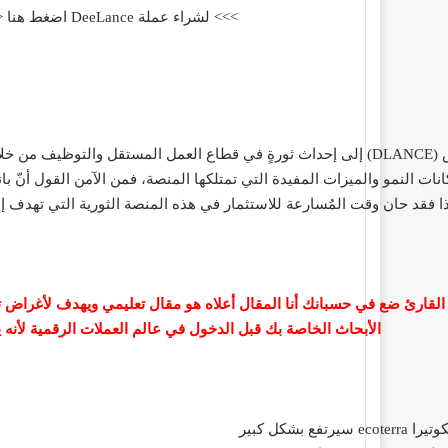
>>> لشراء عملة DeeLance اضغط هنا <<<
تهدف عملة مشروع ديلانس (DLANCE) إلى إحداث ثورةٍ في قطاع العمل المستقل وا
كانات النمو والميزات المفيدة التي تمتلكها المنصة، فمن الآمن القول أنّ بانتظا
ذا فقد حان وقت المُسارعة للاستثمار في هذه المنصة الثورية التي تهدف 
القارئ ضع في حسبانك أنا المقال أعلاه هو مقال تعليمي ويهدف لأغراض تعل
الأبحاث الخاصة بك قبل الدخول في عالم العملات الرقمية لأن
ع بشكل كبير