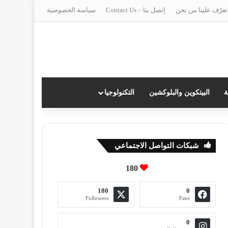
تعرّف علينا من نحن
إتصل بنا – Contact Us
سياسة الخصوصية
ة
البيتكوين والبلوكشين
التكنولوجيا
شبكات التواصل الاجتماعي
180
180
0
Followers
Fans
0