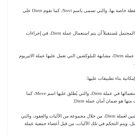
تُحفظ عملة Diem على محفظة خاصة بها، والتي تسمى باسم Novi، كما تقوم Diem على
وأشارت الاخبار الى أنه من المحتمل مُستقبلاً أن يتم استعمال عملة Diem، في إجراءات
البلوكشين التي تعمل عليها عملة Diem، مشابهة للبلوكشين التي تعمل عليها عملة الاثيريوم
مكانية بناء تطبيقات عليها.
هناك لغة أصول ذكية يتم استعمالها في عملة Diem، والتي يُطلق عليها اسم Move، كما
منها هو ضمان أمان عملة Diem.
كما يتم تفعيل شبكة البلوكشين لعملة Diem، من خلال مجموعة من الآليات والعقود، والتي
تل، ويتم التحكم في تلك الآليات، من قبل أعضاء جمعية عملة