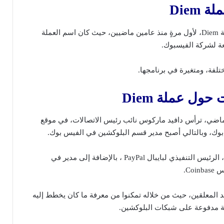
ملة
Diem
لقد سمعنا عن مشروع عملة Diem، لأول مرةٍ منذ عامين ماضيين، حيث كان اسم العملة
تلفة، ومتغيرة في برنامجها.
ت حول عملة
Diem
هر مايو لعام 2018 الماضي، ترأس دافيد ماركوس نائب رئيس الاتصالات، في موقع
بوك، وبالتالي أصبح مدير قسم البلوكشين في الفيس بوك.
كان يعمل دافيد في السابق، الرئيس التنفيذي لبايبال PayPal ، بالإضافة إلى مدير في
Co.
 عند المعلقين، حيث من خلاله تمكنوا من معرفة ما كان يخطط إليه
ة مدفوعة على شبكات البلوكشين.