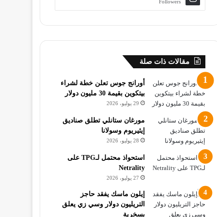
Followers
مقالات ذات صلة
أورانج جوس تعلن خطة لشراء
بيتكوين بقيمة 30 مليون دولار
29 يوليو، 2026
مورغان ستانلي تطلق صناديق
إيثيريوم وسولانا
28 يوليو، 2026
استحواذ محتمل لـTPG على
Netrality
27 يوليو، 2026
إيلون ماسك يفقد حاجز
التريليون دولار وسي زي يعلق
بسخرية