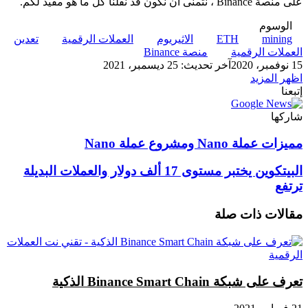
على منصة Binance ، نتمنى أن نكون قد نقلنا كل ما هو مفيد لكم.
الوسوم
mining
ETH
الاثيريوم
العملات الرقمية
تعدين
العملات الرقمية
منصة Binance
15 نوفمبر، 2020
آخر تحديث: 25 ديسمبر، 2021
اظهر المزيد
إتبعنا
شاركها
‫X
تيلقرام
لينكدإن
واتساب
ماسنجر
ماسنجر
فيسبوك
بينتيريست
مميزات
مميزات عملة Nano ومشروع عملة Nano
عملة
Nano
البيتكوين
البيتكوين يختبر مستوى 17 ألف دولار والعملات البديلة
ومشروع
يختبر
ترتفع
عملة
مستوى
Nano
17
مقالات ذات صلة
ألف
دولار
والعملات
البديلة
ترتفع
تعرف على شبكة Binance Smart Chain الذكية