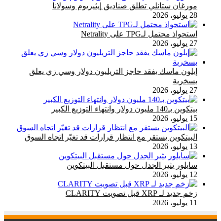
مورغان ستانلي تطلق صناديق إيثيريوم وسولانا
28 يوليو، 2026
استحواذ محتمل لـTPG على Netrality
27 يوليو، 2026
إيلون ماسك يفقد حاجز التريليون دولار وسي زي يعلق
بسخرية
27 يوليو، 2026
بيتكوين بـ140 مليون دولار وانتهاء التوزيع الكبير
15 يوليو، 2026
البيتكوين يستقر مع انتظار قرارات قد تغيّر اتجاه السوق
13 يوليو، 2026
سايلور يثير الجدل حول مستقبل البيتكوين
12 يوليو، 2026
زخم جديد لـ XRP قبل تصويت CLARITY
11 يوليو، 2026