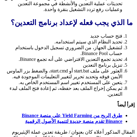
تحديثات عملية التعدين والأنشطة في مجموعة التعدين
وعمليات رفع تردد التشغيل بنقرة واحدة.
ما الذي يجب فعله لإعداد برنامج التعدين؟
فتح حساب جديد
تحديد النظام الذي سيتم استخدامه.
لتشغيل الجهاز، من الضروري تسجيل الدخول باستخدام
حساب Binance Pool.
تحديد تجمع التعدين الافتراضي على أنه تجمع Binance.
تنزيل برنامج التعدين
العثور على ملف start.bat أو start.cmd، والضغط بزر الماوس
الأيمن فوقه وتحديد تحرير لتغيير التعليمات الموجودة فيه.
يتعين على المستخدم تغيير اسم المستخدم الخاص به.
ثم يمكن إخراج الملف بعد حفظه، ثم إعادة فتح الملف لبدء
التعدين.
إقرأ أيضاً
طرق الربح من Yield Farming على منصة Binance
Binance تقدم منصة جديدة لتنمية الأصول الرقمية
المقال المذكور أعلاه كان بعنوان / طريقة تعدين عملة الإيثيريوم