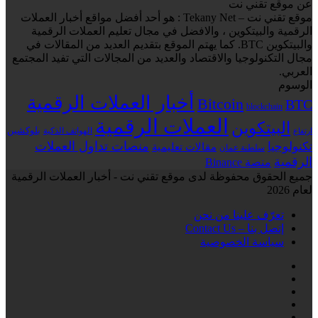
عن موقع تقني نت
موقع تقني نت – Tekany Net : هو أحد أفضل مواقع أخبار العملات
الرقمية والبيتكوين ، والافضل في مجال تعليم العملات الرقمية
والبيتكوين BTC. كما يهتم الموقع بتقديم العديد من المقالات في
مجال التكنولوجيا والاقتصاد والعديد من المجالات التي تفيد المجتمع
العربي.
الوسوم
أخبار العملات الرقمية
Bitcoin
BTC
blockchain
العملات الرقمية
البيتكوين
بلوكشين
الهواتف الذكية
ارتفاع
منصات تداول العملات
تكنولوجيا
مقالات تعليمية
سلطنة عمان
الرقمية
منصة Binance
جميع الحقوق محفوظة لدى موقع تقني نت - أخبار العملات الرقمية
لعام 2026
تعرّف علينا من نحن
إتصل بنا – Contact Us
سياسة الخصوصية
فيسبوك
‫X
لينكدإن
انستقرام