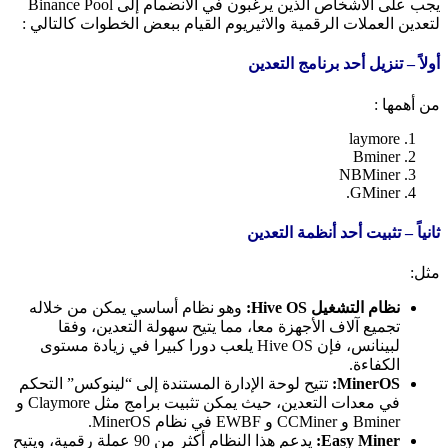
يجب على الأشخاص الذين يرغبون في الانضمام إلى Binance Pool
لتعدين العملات الرقمية والاثيريوم القيام ببعض الخطوات كالتالي :
أولاً – تنزيل أحد برنامج التعدين
من أهمها :
laymore
Bminer
NBMiner
GMiner.
ثانياً – تثبيت أحد أنظمة التعدين
مثل:
نظام التشغيل Hive OS:
وهو نظام أساسي يمكن من خلاله
تجميع آلاف الأجهزة معا، مما يتيح سهولة التعدين، وفقا
لبينانس، فإن Hive OS يلعب دورا كبيرا في زيادة مستوى
الكفاءة.
MinerOS:
تتيح لوحة الإدارة المستندة إلى “لينوكس” التحكم
في معدات التعدين، حيث يمكن تثبيت برامج مثل Claymore و
Bminer و CCMiner و EWBF في نظام MinerOS.
Easy Miner:
يدعم هذا النظام أكثر من 90 عملة رقمية، ويتيح