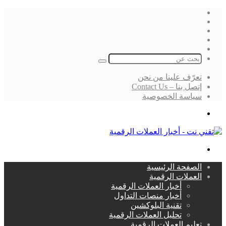
فيسبوك
‫X
لينكدإن
انستقرام
بحث
عن
تعرّف علينا من نحن
إتصل بنا – Contact Us
سياسة الخصوصية
بحث
عن
القائمة
الصفحة الرئيسية
العملات الرقمية
أخبار العملات الرقمية
أخبار منصات التداول
تقنية البلوكشين
تحليل العملات الرقمية
تعليم العملات الرقمية