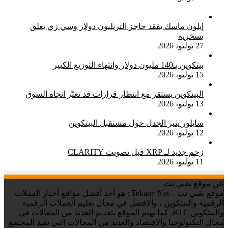
إيلون ماسك يفقد حاجز التريليون دولار وسي زي يعلق
بسخرية
27 يوليو، 2026
بيتكوين بـ140 مليون دولار وانتهاء التوزيع الكبير
15 يوليو، 2026
البيتكوين يستقر مع انتظار قرارات قد تغيّر اتجاه السوق
13 يوليو، 2026
سايلور يثير الجدل حول مستقبل البيتكوين
12 يوليو، 2026
زخم جديد لـ XRP قبل تصويت CLARITY
11 يوليو، 2026
عن موقع تقني نت
موقع تقني نت – Tekany Net : هو أحد أفضل مواقع أخبار العملات
الرقمية والبيتكوين ، والافضل في مجال تعليم العملات الرقمية
والبيتكوين BTC. كما يهتم الموقع بتقديم العديد من المقالات في
مجال التكنولوجيا والاقتصاد والعديد من المجالات التي تفيد المجتمع