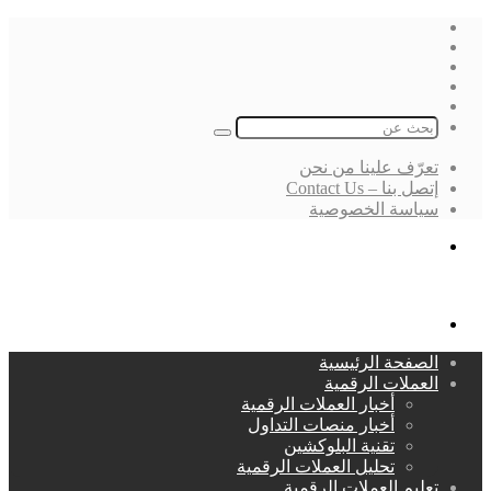
فيسبوك
‫X
لينكدإن
انستقرام
بحث
عن
تعرّف علينا من نحن
إتصل بنا – Contact Us
سياسة الخصوصية
بحث
عن
القائمة
الصفحة الرئيسية
العملات الرقمية
أخبار العملات الرقمية
أخبار منصات التداول
تقنية البلوكشين
تحليل العملات الرقمية
تعليم العملات الرقمية