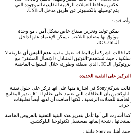
عكس محافظ العملات الرقمية التقليدية الموجودة التي
يتم توصيلها بالكمبيوتر عن طريق مدخل الـ USB.
وأضافت :
يمكن توليد وتخزين مفتاح خاص بشكل آمن ، مع وحدة
موثوق بها مضادة للتلاعب ، يمكن الإعتماد عليها داخل
الـ IC Card.
كما قالت الشركة أن البطاقة تعمل بتقنية
عدم اللمس
أي طريقة لا
سلكية ، حيث تستخدم”التوثيق المتبادل / الإتصال المشفر” مع
بروتوكول الـ IC . الذي صقلته وطورته خلال السنوات الماضية .
التركيز على التقنية الجديدة
قالت شركة Sony في اشارة منها على انها تركز على حلول تقنية
البلوكشين بأن البطاقات التي تعتمد على نظام الـ IC ، تدير المفاتيح
الخاصة للعملات الرقمية ، لكنها أضافت أن لديها أيضاً تطبيقات
أخرى.
كما أشارت الى أنها تأمل بتعزيز هذه البنية التحتية بالعروض الخاصة
بمنتجاتها ، نتيجة إيمانها بمستقبل تكنولوجيا البلوكشين.
حيث أشارت Sony قائلة :