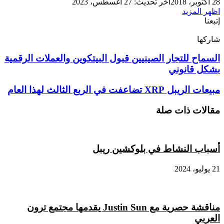
28 أكتوبر، 2018
آخر تحديث: 27 أغسطس، 2023
اظهر المزيد
إتبعنا
شاركها
‫X
تيلقرام
لينكدإن
واتساب
ماسنجر
ماسنجر
فيسبوك
بينتيريست
السماح
السماح للتجار الصينيين قبول البيتكوين والعملات الرقمية
للتجار
بشكل قانوني
الصينيين
قبول
مبيعات
مبيعات الريبل XRP تضاعفت في الربع الثالث لهذا العام
البيتكوين
الريبل
والعملات
XRP
مقالات ذات صلة
الرقمية
تضاعفت
بشكل
في
قانوني
الربع
الثالث
أسباب النشاط في بلوكشين ريبل
لهذا
العام
21 يوليو، 2024
مناقشة حصرية مع Justin Sun يقدمها مجتمع ترون
العربي