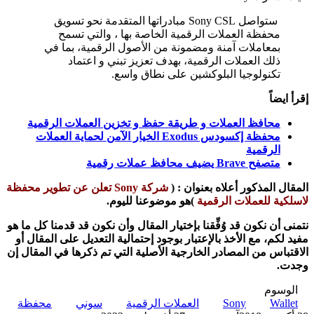
ستواصل Sony CSL مبادراتها المتقدمة نحو تسويق
محفظة العملات الرقمية الخاصة بها ، والتي تسمح
بمعاملات آمنة ومضمونة من الأصول الرقمية، بما في
ذلك العملات الرقمية، بهدف تعزيز تبني و اعتماد
تكنولوجيا البلوكشين على نطاق واسع.
إقرأ ايضاً
محافظ العملات و طريقة حفظ و تخزين العملات الرقمية
محفظة إكسودس Exodus الخيار الآمن لحماية العملات
الرقمية
متصفح Brave يضيف محافظ عملات رقمية
المقال المذكور أعلاه بعنوان
:
(
شركة Sony تعلن عن تطوير محفظة
لاسلكية للعملات الرقمية
)
هو موضوعنا لليوم.
نتمنى أن نكون قد وُفِّقنا بإختيار المقال وأن نكون قد قدمنا كل ما هو
مفيد لكم،
مع الأخذ بالإعتبار بوجود إحتمالية التعديل على المقال أو
الاقتباس من المصادر الخارجية الأصلية التي تم ذكرها في المقال إن
وجدت
.
الوسوم
Wallet
Sony
العملات الرقمية
سوني
محفظة