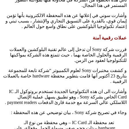
المستمر في هذا المجال.
وأشارت سوني في إعلانها عن هذه المحفظة الالكترونية بأنها تؤمن
إيمان قوي، بالقدرة على التسويق التجاري والإنتشار ، بسبب تبني و
إعتماد تكنولوجيا البلوكشين على نطاق واسع حول العالم .
عملات رقمية آمنة
قررت شركة Sony أن تدخل إلى عالم تقنية البلوكشين والعملات
الرقمية والحلول الخاصة بهما ، حيث تتمتع هذه الشركة بمواكبتها
للتكنولوجيا لعقود من الزمن.
و كشفت مختبرات Sony لعلوم الكمبيوتر “شركة تابعة للمجموعة
بتاريخ 23 أكتوبر أنها قامت بتطوير محفظة hardware خاصة بالعملات
الرقمية .
وأشارت الى ان هذه التكنولوجيا الجديدة تستخدم بروتوكول الـ IC
Card الخاص بشركة Sony ، وهو تطبيق يسهل عملية الإتصال
اللاسلكي عالي السرعة مع خدمة قارئ الدفعات payment readers .
وجاء في تصريح شركة Sony ، بيان توضيحي عن هذه المحفظة :
تعد محفظة الـ IC Card – وهي محفظة من نوع الـ
hardware – ذات حجم صغير وسهلة الحمل وفعالة، على