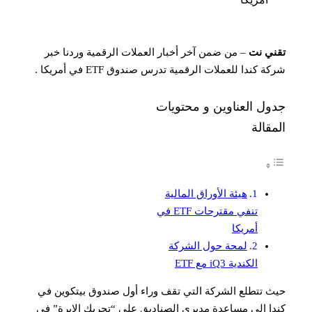
تقني نت
– من ضمن آخر أخبار العملات الرقمية وردنا خبر
شركة كندا للعملات الرقمية تدرس صندوق ETF في أمريكا .
جدول العناوين و محتويات
المقالة
هيئة الأوراق المالية
تنفي مقترحات ETF في
أمريكا
لمحة حول الشركة
الكندية iQ3 مع ETF
حيث تتطلع الشركة التي تقف وراء أول صندوق بيتكوين في
كندا إلى مساعدة مديري الصناديق على “تحريك الإبرة” في