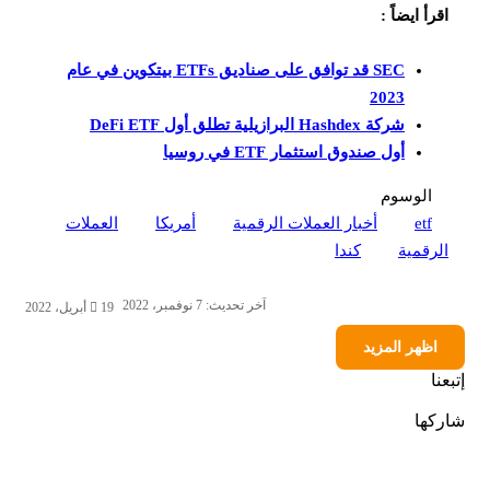
اقرأ ايضاً :
SEC قد توافق على صناديق ETFs بيتكوين في عام
2023
شركة Hashdex البرازيلية تطلق أول DeFi ETF
أول صندوق استثمار ETF في روسيا
الوسوم
etf
أخبار العملات الرقمية
أمريكا
العملات
الرقمية
كندا
آخر تحديث: 7 نوفمبر، 2022
19 أبريل، 2022
اظهر المزيد
إتبعنا
شاركها
‫X
تيلقرام
لينكدإن
واتساب
ماسنجر
ماسنجر
فيسبوك
بينتيريست