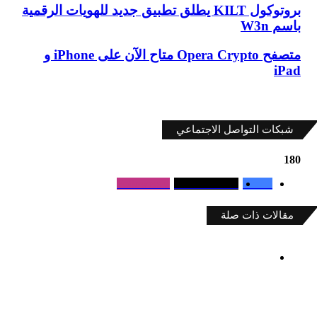
بروتوكول
بروتوكول KILT يطلق تطبيق جديد للهويات الرقمية
KILT
باسم W3n
يطلق
تطبيق
متصفح
متصفح Opera Crypto متاح الآن على iPhone و
جديد
Opera
iPad
للهويات
Crypto
الرقمية
متاح
باسم
الآن
W3n
على
شبكات التواصل الاجتماعي
iPhone
و
iPad
180
Followers
0
Followers
180
Fans
0
مقالات ذات صلة