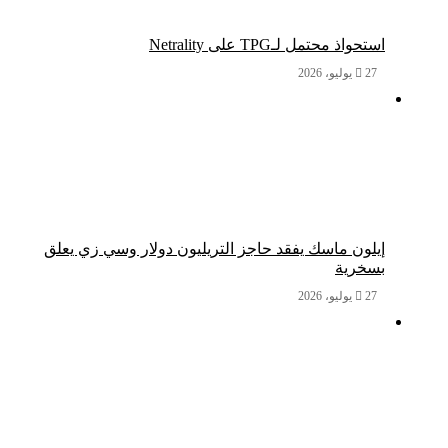
استحواذ محتمل لـTPG على Netrality
27 يوليو، 2026
إيلون ماسك يفقد حاجز التريليون دولار وسي زي يعلق
بسخرية
27 يوليو، 2026