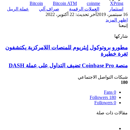
Bitcoin
Bitcoin ATM
coinme
XPring
استثمار
العملات الرقمية
صراف آلي
عملة الريبل
16 سبتمبر، 2019
آخر تحديث: 22 أكتوبر، 2022
اظهر المزيد
إتبعنا
شاركها
‫X
تيلقرام
لينكدإن
واتساب
ماسنجر
ماسنجر
فيسبوك
بينتيريست
مطورو
مطورو بروتوكول إيثريوم للمنصات اللامركزية يكتشفون
بروتوكول
ثغرة خطيرة
إيثريوم
للمنصات
منصة
منصة Coinbase Pro تضيف التداول على عملة DASH
اللامركزية
Coinbase
يكتشفون
Pro
شبكات التواصل الاجتماعي
ثغرة
تضيف
180
خطيرة
التداول
على
Fans
0
Followers
180
عملة
Followers
0
DASH
مقالات ذات صلة