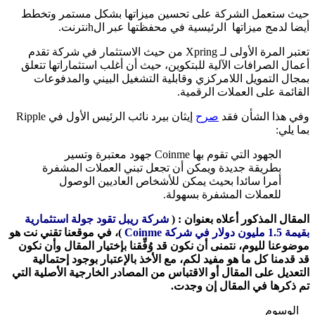
حيث ستعمل الشركة على تحسين ميزاتها بشكل مستمر وتخطط
أيضا لدمج ميزاتها الرئيسية في محفظتها عبر الhنترنت.
تعتبر المرة الأولى لـ Xpring من حيث الاستثمار في شركة تقدم
أعمال الصرافات الآلية للبتكوين، حيث أن أغلب استثماراتها تتعلق
بمجال التمويل اللامركزي وقابلية التشغيل البيني والمدفوعات
القائمة على العملات الرقمية.
وفي هذا الشأن فقد
صرح
إيثان بيرد نائب الرئيس الأول في Ripple
بما يلي:
الجهود التي تقوم بها Coinme جهود معتبرة وتسير
بطريقة جديدة ويمكن أن تجعل تبني العملات المشفرة
أمرا سائدا بحيث يمكن للأشخاص العاديين الوصول
للعملات المشفرة بسهولة.
المقال المذكور أعلاه بعنوان
:
(
شركة ريبل تقود جولة استثمارية
بقيمة 1.5 مليون دولار في شركة Coinme
)،
في موقعنا تقني نت
هو
موضوعنا لليوم، نتمنى أن نكون قد وُفِّقنا بإختيار المقال وأن نكون
قد قدمنا كل ما هو مفيد لكم، مع الأخذ بالإعتبار بوجود إحتمالية
التعديل على المقال أو الاقتباس من المصادر الخارجية الأصلية التي
تم ذكرها في المقال إن وجدت
.
الوسوم