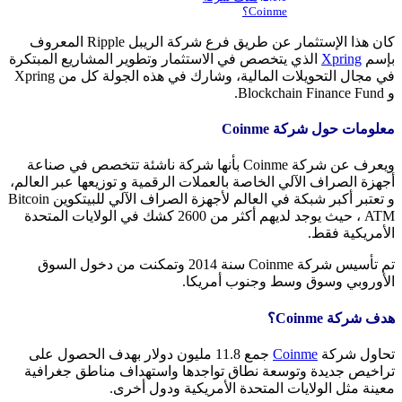
Coinme؟
كان هذا الإستثمار عن طريق فرع شركة الريبل Ripple المعروف
بإسم
Xpring
الذي يتخصص في الاستثمار وتطوير المشاريع المبتكرة
في مجال التحويلات المالية، وشارك في هذه الجولة كل من Xpring
و Blockchain Finance Fund.
معلومات حول شركة Coinme
ويعرف عن شركة Coinme بأنها شركة ناشئة تتخصص في صناعة
أجهزة الصراف الآلي الخاصة بالعملات الرقمية و توزيعها عبر العالم،
و تعتبر أكبر شبكة في العالم لأجهزة الصراف الآلي للبيتكوين Bitcoin
ATM ، حيث يوجد لديهم أكثر من 2600 كشك في الولايات المتحدة
الأمريكية فقط.
تم تأسيس شركة Coinme سنة 2014 وتمكنت من دخول السوق
الأوروبي وسوق وسط وجنوب أمريكا.
هدف شركة Coinme؟
تحاول شركة
Coinme
جمع 11.8 مليون دولار بهدف الحصول على
تراخيص جديدة وتوسعة نطاق تواجدها واستهداف مناطق جغرافية
معينة مثل الولايات المتحدة الأمريكية ودول أخرى.