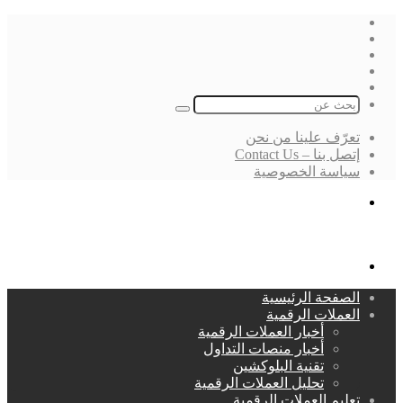
فيسبوك
‫X
لينكدإن
انستقرام
بحث
عن
تعرّف علينا من نحن
إتصل بنا – Contact Us
سياسة الخصوصية
بحث
عن
القائمة
الصفحة الرئيسية
العملات الرقمية
أخبار العملات الرقمية
أخبار منصات التداول
تقنية البلوكشين
تحليل العملات الرقمية
تعليم العملات الرقمية