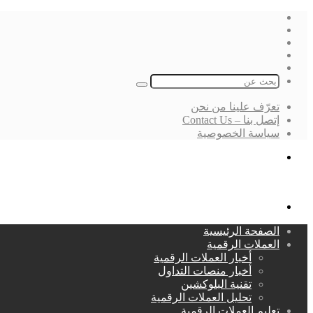
فيسبوك
‫X
لينكدإن
انستقرام
بحث
عن
تعرّف علينا من نحن
إتصل بنا – Contact Us
سياسة الخصوصية
بحث
عن
القائمة
الصفحة الرئيسية
العملات الرقمية
أخبار العملات الرقمية
أخبار منصات التداول
تقنية البلوكشين
تحليل العملات الرقمية
تعليم العملات الرقمية