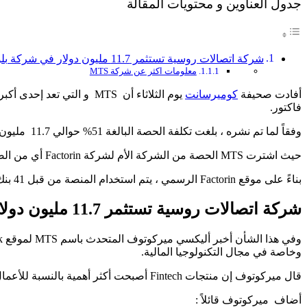
جدول العناوين و محتويات المقالة
شركة اتصالات روسية تستثمر 11.7 مليون دولار في شركة بلوكشين
معلومات اكثر عن شركة MTS
أفادت صحيفة
كوميرسانت
يوم الثلاثاء أن MTS و ا
فاكتور.
وفقاً لما تم نشره ، بلغت تكلفة الحصة البالغة 51% حوالي 11.7 مليون دولار.
حيث اشترت MTS الحصة من الشركة الأم لشركة Factorin أي من الصندوق الاستثماري Digital Horizon ، الذي يحتفظ بحصة 25%، و تبعاً للمصدر يحتفظ فريق Factorin بالباقي.
بناءً على موقع Factorin الرسمي ، يتم استخدام المنصة من قبل 41 بنك وشركة في روسيا، حيث يتم تنفيذ 230 مليون دولار من الصفقات كل شهر.
شركة اتصالات روسية تستثمر 11.7 مليون دولار في شركة بلوكشين
وخاصة في مجال التكنولوجيا المالية.
قال ميركوتوف إن منتجات Fintech أصبحت أكثر أهمية بالنسبة للأعمال التجارية الشاملة لشركة MTS.
أضاف ميركوتوف قائلاً :