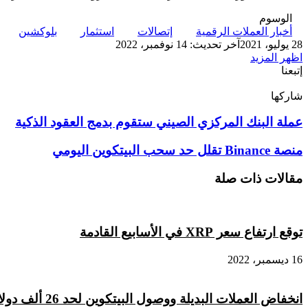
الوسوم
أخبار العملات الرقمية
إتصالات
استثمار
بلوكشين
28 يوليو، 2021
آخر تحديث: 14 نوفمبر، 2022
اظهر المزيد
إتبعنا
شاركها
‫X
تيلقرام
لينكدإن
واتساب
ماسنجر
ماسنجر
فيسبوك
بينتيريست
عملة
عملة البنك المركزي الصيني ستقوم بدمج العقود الذكية
البنك
المركزي
منصة
منصة Binance تقلل حد سحب البيتكوين اليومي
الصيني
Binance
ستقوم
تقلل
مقالات ذات صلة
بدمج
حد
العقود
سحب
الذكية
البيتكوين
اليومي
توقع ارتفاع سعر XRP في الأسابيع القادمة
16 ديسمبر، 2022
انخفاض العملات البديلة ووصول البيتكوين لحد 26 ألف دولار