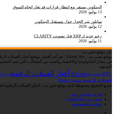
البيتكوين يستقر مع انتظار قرارات قد تغيّر اتجاه السوق
13 يوليو، 2026
سايلور يثير الجدل حول مستقبل البيتكوين
12 يوليو، 2026
زخم جديد لـ XRP قبل تصويت CLARITY
11 يوليو، 2026
عن موقع تقني نت
في مجال التكنولوجيا والاقتصاد والعديد من المجالات التي تفيد المجتمع
الوسوم
أخبار العملات الرقمية
ا
Bitcoin
BTC
blockchain
ارتفاع
العملات الرقمية
منصة Binance
جميع الحقوق محفوظة لدى موقع تقني نت - أخبار العملات الرقمية لعام 6
تعرّف علينا من نحن
إتصل بنا – Contact Us
سياسة الخصوصية
فيسبوك