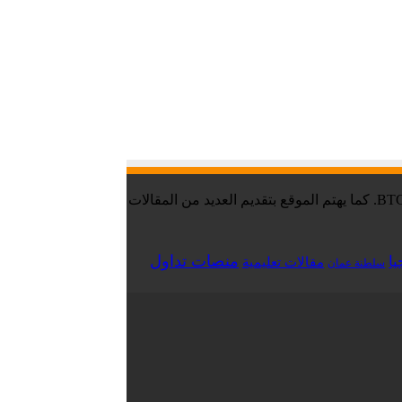
موقع تقني نت – Tekany Net : هو أحد أفضل مواقع أخبار العملات الرقمية والبيتكوين ، والافضل في مجال تعليم العملات الرقمية والبيتكوين BTC. كما يهتم الموقع بتقديم العديد من المقالات
منصات تداول
يا
مقالات تعليمية
سلطنة عمان