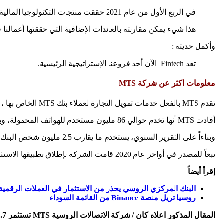
في الربع الأول من عام 2021 حققت منتجات التكنولوجيا المالية إيرادات إضافية بقيمة 203 مليون دولار.
هذا شيء يمكن مقارنته بالعائدات الإضافية التي حققتها أعمالنا ف
وأكمل حديثه :
تعد Fintech الآن أحد فروعنا الإستراتيجية الرئيسية.
معلومات اكثر عن شركة MTS
تقدم MTS بالفعل خدمات تمويل التجارة لعملاء بنك MTS الخاص بها ، وقد يتم دمج Factorin في هذا النظام المتكامل في المستقبل.
أفادت MTS أنها تخدم حوالي 86 مليون مستخدم للهواتف المحمولة، وبلغت أرباحها 6.7 مليار دولار في عام 2020.
وبناءاً على التقرير السنوي، يستخدم ما يقارب 2.5 مليون شخص البنك الخاص بها و 2000 يستخدمون خدمات الحوسبة السحابية للمؤسسات.
تبعاً للمصدر في أواخر عام 2020 قامت الشركة بإطلاق تطبيقها الاستثماري الخاص بالهواتف المحمولة لمستخدمي التجزئة وبنك نيوبانك و NUUM.
إقرأ أيضاً
البنك المركزي الروسي يحذر من الاستثمار في العملات الرقمية
روسيا تزيل منصة Binance من القائمة السوداء
المقال المذكور اعلاه كان / شركة الاتصالات الروسية MTS تستثمر 11.7 مليون دولار في شركة بلوكشين .