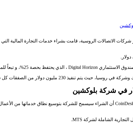
لتي تعد إحدى أكبر شركات الاتصالات الروسية، قامت بشراء خدمات التجارة المالي
وفي هذا الشأن أخبر أليكسي ميركوتوف المتحدث باسم MTS لموقع CoinDesk أن الشراء سيسمح للشركة بت