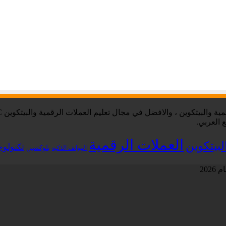
 العربي.
العملات الرقمية
لبيتكوين
تكنولوج
بلوكشين
الهواتف الذكية
202