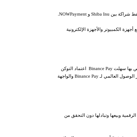
اء. على سبيل المثال ، أعلنت Newegg ، وهي شركة بارزة لبيع أجهزة الكمبيوتر والأجهزة الإلكترونية
ساهم نظام Binance Pay ، وهو حل دفع رقمي وآمن وبدون تلامس ، في نمو SHIB من خلال دمج SHIB في نظام الدفع الخاص بها سهلت Binance Pay اعتماد التوكن
المميز على نطاق أوسع. علاوة على ذلك، فقد عززت مكانة SHIB كلاعب مؤثر في مشهد الدفع بالعملات الرقمية. حيث يعزز الوصول العالمي لـ Binance Pay والواجهة
بيق سهل الاستخدام لشراء العملات الرقمية وبيعها وتبادلها دون التحقق من