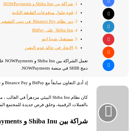
شراكة بين Shiba Inu و NOWPayments
‫X
قوة حلول مدفوعات الطبقة الثانية
لينكدإن
دور نظام Binance Pay في تبني التشفير
Shiba Inu على BitPay
بينتيريست
مستقبل شيبا اينو
الإبحار في حالة عدم اليقين
ماسنجر
دمج SHIB في منصة NOWPayments.
إذ أدى التعاون سابقاً مع BitPay و Binance Pay و Switchere إلى دفع توسع SHIB وقبولها في عالم العملات الرقمية.
تحويل
MicroStrategy
بريد
الشركة
بالعملات الرقمية، وخلق فرص جديدة للمجتمع الم
إلى
عنوان
شراكة بين Shiba Inu و NOWPayments
شبكة
برق