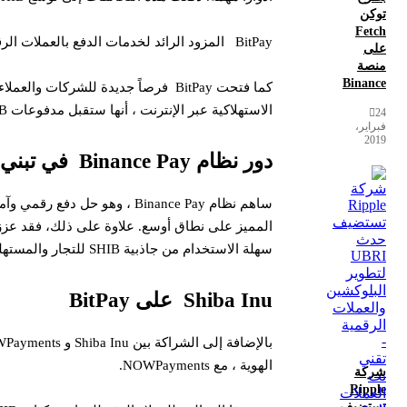
توكن
Fetch
BitPay المزود الرائد لخدمات الدفع بالعملات الرقمية ، كان له دور فعال في صعود SHIB بقبول مدفوعات SHIB وليس فقط شراكة بين Shiba Inu و NOWPayment.
على
منصة
Binance
الاستهلاكية عبر الإنترنت ، أنها ستقبل مدفوعات SHIB من خلال BitPay مما يبرز الاهتمام المتزايد بـ SHIB كوسيلة للدفع.
24
فبراير،
2019
دور نظام Binance Pay في تبني التشفير
سهلة الاستخدام من جاذبية SHIB للتجار والمستهلكين على حد سواء.
Shiba Inu على BitPay
الهوية ، مع NOWPayments.
شركة
Ripple
تستضيف