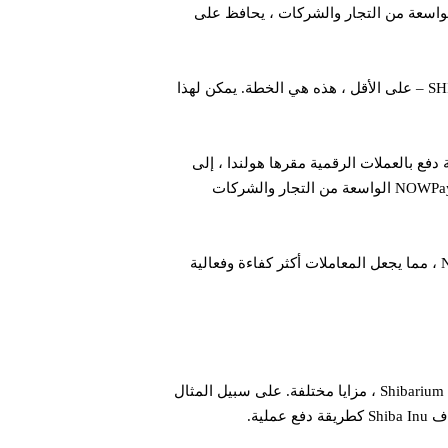
حالف، سوف ندرس كيف أن التزام NOWPayments بتعزيز قبول SHIB مع شبكتها الواسعة من التجار والشركات ، يحافظ على
وقد بشر الطرفان بالشراكة كحدث فاصل. يمكن أن يعزز نظام Shiba Inu البيئي ، ويوسع اعتماد الدفع الرقمي، ويدعم نمو SHIB – على الأقل ، هذه هي الخطة. يمكن لهذا
اق واسع. تتطلع الشركة ، وهي بوابة دفع بالعملات الرقمية مقرها هولندا ، إلى
مستقبل نابض بالحياة لشركة SHIB. في الواقع، تمثل هذه الشراكة خطوة مهمة نحو تحقيق تلك الرؤية. يمكن لشبكة NOWPayments الواسعة من التجار والشركات
يعتبر Shibarium blockchain حل الطبقة2 حلاً بالغ الأهمية للتعاون. تتيح تقنيتها المتقدمة دمج SHIB في منصة NOWPayments ، مما يجعل المعاملات أكثر كفاءة وفعالية
مع حدوث شراكة بين Shiba Inu و NOWPayments تزداد قوة حلول الطبقة الثانية كما توفر تقنيات Layer 2 blockchain ، مثل Shibarium ، مزايا مختلفة. على سبيل المثال
ية.