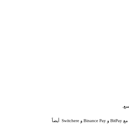
سع.
الشراكة بين Shiba Inu و NOWPayments والتحالف مع Shibarium ليس التعاون الوحيد الذي يقود نمو SHIB لعبت الشراكات مع BitPay و Binance Pay و Switchere أيضاً