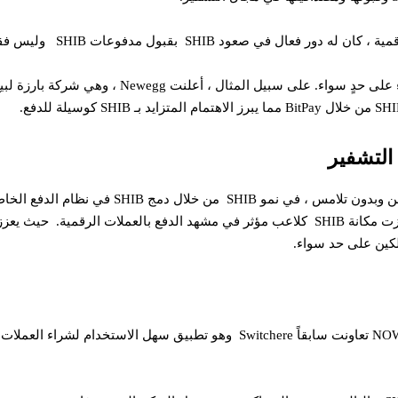
كما فتحت BitPay فرصاً جديدة للشركات والعملاء على حدٍ سو
بالإضافة إلى الشراكة بين Shiba Inu و NOWPayments تعاونت سابقاً Switchere وهو تط