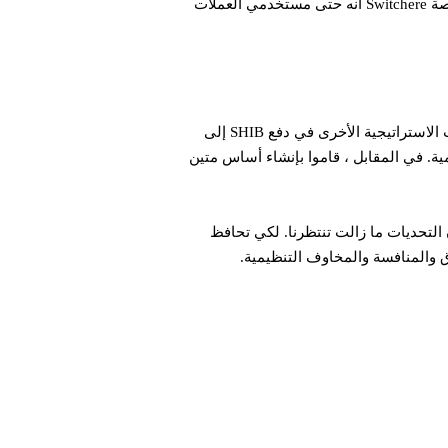
يتيح هذا التحالف للعملاء الدفع للتجار بتوكنات SHIB وبالتالي، وسعت الشراكة مدى وصول التوكن المميز وفائدته. تضمن منصة Switchere أنه حتى مستخدمي العملات
يمكن أن يساعد شراكة بين Shiba Inu و NOWPaymentsأو لنقل تعاون NOWPayments و Shibarium ، بالإضافة إلى التحالفات الاستراتيجية الأخرى في دفع SHIB إلى
ية. في المقابل ، قاموا بإنشاء أساس متين
الذي يحيط بـ SHIB وشراكاتها الأخيرة الذي كان آخرها شراكة بين Shiba Inu و NOWPayments إلا أن التحديات ما زالت تنتظرنا. لكي تحافظ