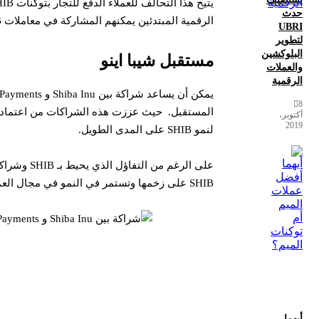
حدث
الرقمية المبتدئين يمكنهم المشاركة في معاملات SHIB دون متاعب.
UBRI
لتطوير
البلوكشين
مستقبل شيبا اينو
والعملات
الرقمية
8
المستقبل. حيث عززت هذه الشراكات من اعتماد التو
أكتوبر،
2019
لنمو SHIB على المدى الطويل.
SHIB على زخمها وتستمر في النمو في مجال العملات الرقمية ، إذ يجب عليها معالجة العديد من العقبات ، مثل تقلب السوق والمنافسة والمخاوف التنظيمية.
أيهما