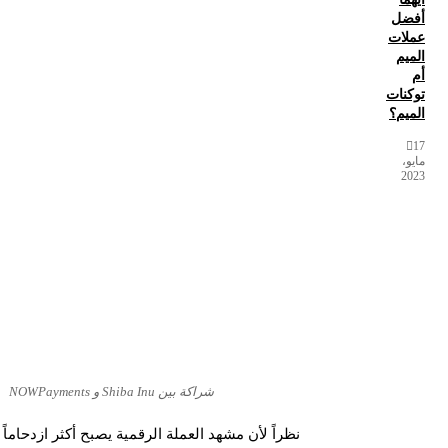
أفضل
عملات
الميم
أم
توكنات
الميم؟
17
مايو،
2023
شراكة بين Shiba Inu و NOWPayments
نظراً لأن مشهد العملة الرقمية يصبح أكثر ازدحاماً ، يحتاج SHIB إلى البقاء في الطليعة وتمييز نفس