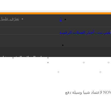
بوك
بحث
تعرّف علينا
عن
القائمة
تعليم العملات الرقمية
مشاريع
اول
تقنية البلوكشين
تحليل العملات الرقمية
البيتكوين والبلوكشين
 ملحقاته
المواقع الإلكترونية و السيو
أنظمة التشغيل