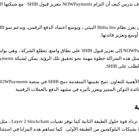
بينما نستكشف التأثير المستمر لهذا الت
من خلال الانضمام إلى Shibarium ، تهدف NOWPayments إلى تعزيز قبول SHIB على نط
ب على SHIB.
ة
لوكشين من الطبقة الأولى. كما تساهم هذه المزايا في استئناف Shiba Inu كطريقة دفع عمل