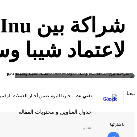
لاعتماد شيبا وس
شراكة بين Shiba Inu و NOWPayments لاعتماد شيبا وسيلة دفع
إتبعنا
تقني نت –
خبرنا اليوم ضمن أخبار العملات الرقمية يتحدث عن شراكة بين Shiba Inu و NOWPayments ل
جدول العناوين و محتويات المقالة
شاركها
فيسبوك