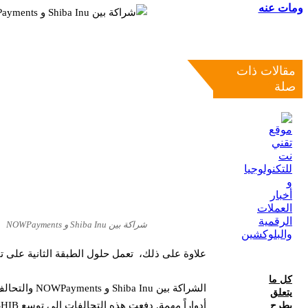
لومات عنه
مقالات ذات
صلة
شراكة بين Shiba Inu و NOWPayments
علاوة على ذلك، تعمل حلول الطبقة الثانية على تح
كل ما
يتعلق
أدواراً مهمة. دفعت هذه التحالفات إلى توسع SHIB وقبولها ومصداقيتها في مجال التشفير.
بطرح