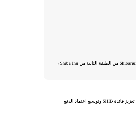
تعمل الشراكة بين Shiba Inu و NOWPayments على تعزيز التبني الواسع النطاق لـ SHIB كوسيلة للدفع. حيث تتيح سلسلة Shibarium من الطبقة الثانية من Shiba Inu ،
كان نظام Shiba Inu البيئي مزدهراً في الغالب ، منذ شراكة 2022 مع NOWPayments و Shibarium إذ يستمر هذا التعاون في تعزيز فائدة SHIB وتوسيع اعتماد الدفع