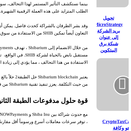
البيتكوين
الطلب المتزايد على هذه العملة الرقمية الشهيرة.
تحويل
MicroStrategy
بريد الشركة
التعاون أيضاً تمكين SHIB من الاستفادة من سوق أوسع وتعزيز فائدتها.
إلى عنوان
شبكة برق
البيتكوين
CryptoTax
الاستفادة من هذا التحالف ، مما يؤدي إلى زيادة الطل
من حيث التكلفة. يعزز تنفيذ تقنية Shibarium من فائدة التوكن المميز ويعزز تأثيره في مشهد الدفع بالعملات الرقمية
قوة حلول مدفوعات الطبقة الثاني
CryptoTaxCal
، توفر سرعات معاملات أسرع ورسوماً أقل مقارنةً بشبكات الب
 هو وكافة