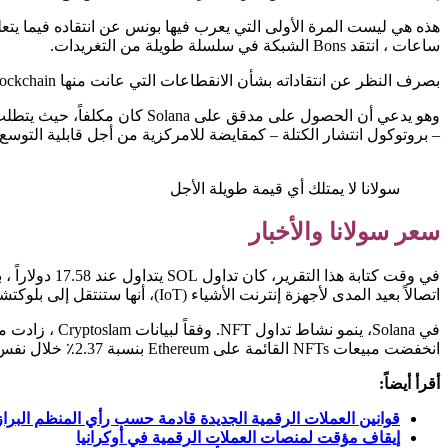
ساعات ، انتقد Bons الشبكة في سلسلة طويلة من التغريدات.
بصرف النظر عن انتقاداته بشأن الانقطاعات التي عانت منها blockchain في الآونة الأخيرة، ذكر Bons أيضاً أن فريق Solana كان “مركزاً غير ضروري للشبكة”.
– بروتوكول انتشار الكتلة – كمقايضة للامركزية من أجل قابلية التوسع.
سولانا لا يمتلك أي قيمة طويلة الأجل
سعر سولانا والأخبار
اتصالاً بعيد المدى لأجهزة إنترنت الأشياء (IoT)، أنها ستنتقل إلى بلوكتشين سولانا في 27 مارس.
انخفضت مبيعات NFTs القائمة على Ethereum بنسبة 2.37٪ خلال نفس الإطار الزمني.
أقرأ أيضاً:
قوانين العملات الرقمية الجديدة قادمة حسب رأي المنظم البراز
إيقاف مؤقت لمنصات العملات الرقمية في أوكرانيا