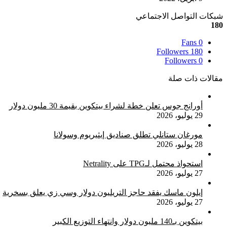
شبكات التواصل الاجتماعي
180
Fans
0
Followers
180
Followers
0
مقالات ذات صلة
أورانج جوس تعلن خطة لشراء بيتكوين بقيمة 30 مليون دولار
29 يوليو، 2026
مورغان ستانلي تطلق صناديق إيثيريوم وسولانا
28 يوليو، 2026
استحواذ محتمل لـTPG على Netrality
27 يوليو، 2026
إيلون ماسك يفقد حاجز التريليون دولار وسي زي يعلق بسخرية
27 يوليو، 2026
بيتكوين بـ140 مليون دولار وانتهاء التوزيع الكبير