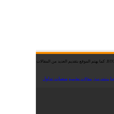
موقع تقني نت – Tekany Net : هو أحد أفضل مواقع أخبار العملات الرقمية والبيتكوين ، والافضل في مجال تعليم العملات الرقمية والبيتكوين BTC. كما يهتم الموقع بتقديم العديد من المقالات
منصات تداول
يا
مقالات تعليمية
سلطنة عمان