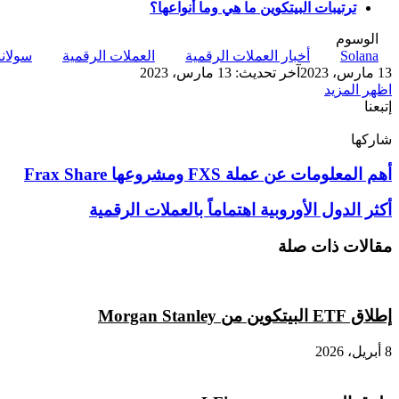
ترتيبات البيتكوين ما هي وما أنواعها؟
الوسوم
Solana
أخبار العملات الرقمية
العملات الرقمية
سولانا
13 مارس، 2023
آخر تحديث: 13 مارس، 2023
اظهر المزيد
إتبعنا
شاركها
‫X
تيلقرام
لينكدإن
واتساب
ماسنجر
ماسنجر
فيسبوك
بينتيريست
أهم
أهم المعلومات عن عملة FXS ومشروعها Frax Share
المعلومات
عن
أكثر
أكثر الدول الأوروبية اهتماماً بالعملات الرقمية
عملة
الدول
FXS
الأوروبية
مقالات ذات صلة
ومشروعها
اهتماماً
Frax
بالعملات
Share
الرقمية
إطلاق ETF البيتكوين من Morgan Stanley
8 أبريل، 2026