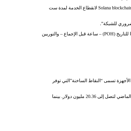
هذه هي ليست المرة الأولى التي يعرب فيها بونس عن انتقاده فيما يتعلق بلوكتشين سولانا. في أكتوبر من العام الماضي، بعد أيام من تسجيل Solana blockchain لانقطاع الخدمة لمدة ست
وهو يدعي أن الحصول على مدقق على Solana كان مكلفاً، حيث يتطلب الأمر 6 ملايين دولار لتشغيل المدقق بشكل مربح. لقد ذكر دليل سولانا للتاريخ (POH) – ساعة قبل الإجماع – والتوربين
ساعة. أعلنت هيليوم، وهي شبكة لامركزية من الأجهزة تسمى “النقاط الساخنة”التي توفر
في Solana، ينمو نشاط تداول NFT. وفقاً لبيانات Cryptoslam ، زادت مبيعات NFT التي تتخذ من Solana مقراً لها بنسبة 36.50٪ خلال الأسبوع الماضي لتصل إلى 20.36 مليون دولار. بينما