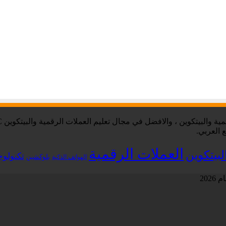
 العربي.
العملات الرقمية
لبيتكوين
تكنولوج
بلوكشين
الهواتف الذكية
202