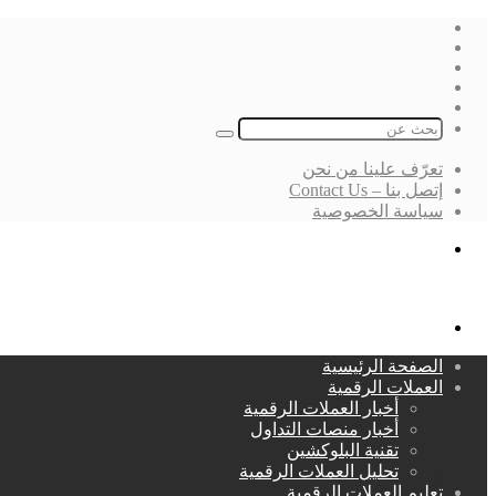
فيسبوك
‫X
لينكدإن
انستقرام
بحث
عن
تعرّف علينا من نحن
إتصل بنا – Contact Us
سياسة الخصوصية
بحث
عن
القائمة
الصفحة الرئيسية
العملات الرقمية
أخبار العملات الرقمية
أخبار منصات التداول
تقنية البلوكشين
تحليل العملات الرقمية
تعليم العملات الرقمية