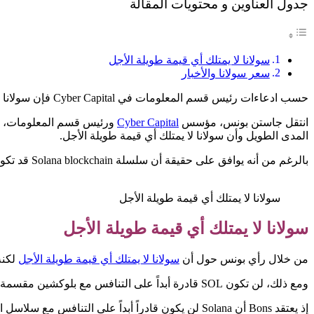
جدول العناوين و محتويات المقالة
سولانا لا يمتلك أي قيمة طويلة الأجل
سعر سولانا والأخبار
حسب ادعاءات رئيس قسم المعلومات في Cyber Capital فإن سولانا لا يمتلك أي قيمة طويلة الأجل. إذ لا يرى Bons نقطة من blockchain Solana على المدى الطويل.
انتقل جاستن بونس، مؤسس
Cyber Capital
المدى الطويل وأن سولانا لا يمتلك أي قيمة طويلة الأجل.
بالرغم من أنه يوافق على حقيقة أن سلسلة Solana blockchain قد تكون قابلة للتطوير، إلا أنه يدعي أن هذا بسبب استمرارها في إجراء مقايضات خطيرة ضد اللامركزية.
سولانا لا يمتلك أي قيمة طويلة الأجل
سولانا لا يمتلك أي قيمة طويلة الأجل
من خلال رأي بونس حول أن
سولانا لا يمتلك أي قيمة طويلة الأجل
لكنه
ومع ذلك، لن تكون SOL قادرة أبداً على التنافس مع بلوكشين مقسمة حقاً. حيث تحقق هذه قابلية أكبر للتوسع مع الحفاظ على اللامركزية.
إذ يعتقد Bons أن Solana لن يكون قادراً أبداً على التنافس مع سلاسل الكتل المُقسمة حقاً والتي تحقق قابلية أكبر للتوسع مع الحفاظ على اللامركزية.