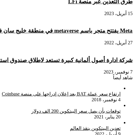
طرق التعدين عبر منصة LFi
15 أبريل، 2023
Meta يفتتح متجر باسم metaverse في منطقة خليج سان فرانسيسكو
27 أبريل، 2022
شركة ادارة أصول ألمانية كبيرة تستعد لاطلاق صندوق استثمار
7 نوفمبر، 2023
شاهد أيضاً
إغلاق
إرتفاع سعر عملة BAT بعد إعلان إدراجها على منصة Coinbase
4 نوفمبر، 2018
توقعات بأن يصل سعر البيتكوين 200 الف دولار
20 يناير، 2021
تعدين البيتكوين ينقذ العالم
9 أبريل، 2022