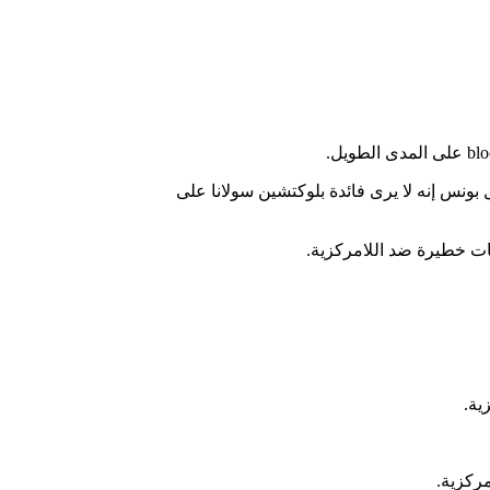
لومات، إلى Twitter للتعبير عن أحدث انتقاداته لسلسلة Solana blockchain. يقول بونس إنه لا يرى فائدة بلوكتشين سولانا على
ية.