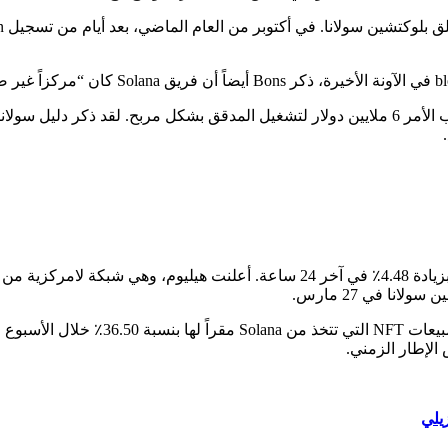
في وقت كتابة هذا التقرير، كان تداول SOL يتداول عند 17.58 دولاراً ، بزيادة 4.48٪ في آخر 24 
يلي