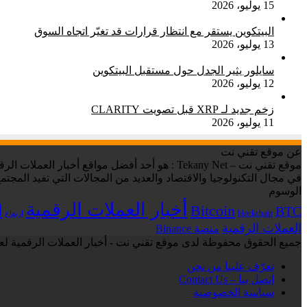
15 يوليو، 2026
البيتكوين يستقر مع انتظار قرارات قد تغيّر اتجاه السوق
13 يوليو، 2026
سايلور يثير الجدل حول مستقبل البيتكوين
12 يوليو، 2026
زخم جديد لـ XRP قبل تصويت CLARITY
11 يوليو، 2026
عن موقع تقني نت
في مجال التكنولوجيا والاقتصاد والعديد من المجالات التي تفيد المجتمع
الوسوم
أخبار العملات الرقمية
ا
Bitcoin
BTC
blockchain
ارتفاع
العملات الرقمية
منصة Binance
جميع الحقوق محفوظة لدى موقع تقني نت - أخبار العملات الرقمية لعام 6
تعرّف علينا من نحن
إتصل بنا – Contact Us
سياسة الخصوصية