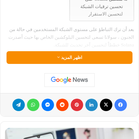
تحسين ترقيات الشبكة
لتحسين الاستقرار
بعد أن ترك التباطؤ على مستوى الشبكة المستخدمين في حالة من
الجنون ، سولانا تسعى لتحسين البلوكشين الخاص بها حيث أصدرت
Solana خططاً لتحسين آخر تحديث للشبكة.
اظهر المزيد
شهدت شبكة Solana تباطؤاً ملحوظاً في إنتاج الكتل بعد آخر تحديث
للشبكة 1.14 في 25 فبراير. وفي استجابة فورية لاضطرابات
المعاملات، حيث قام المدققون بخفض مستوى البرنامج لرفع
مستويات الأداء.
فيسبوك
‫X
لينكدإن
بينتيريست
ماسنجر
واتساب
تيلقرام
ومع ذلك، في 1 مارس، أصدر أناتولي ياكوفينكو ، المؤسس والرئيس
التنفيذي لشركة Solana Labs ، بياناً آخر حول كيفية تخطيط النظام
البيئي لتحسين ترقيات شبكته الأخيرة. إذ ينصب التركيز الرئيسي
للخطة على الاستقرار حيث تواصل الشبكة انتقالها.
أداة
الألعاب
كانت أولويات عام 2022 هي شحن ميزات وأدوات جديدة. عام 2023