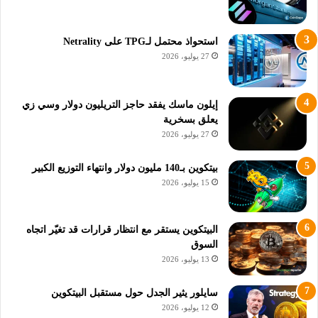
المستخدمين على النظام اسم “قاتل المعاملات”. ومع ذلك ، كانت
الاستجابة لخارطة طريق تحسين ياكوفينكو مختلطة ، حيث قال بعض
استحواذ محتمل لـTPG على Netrality
المستخدمين إن الأخبار “رائعة لسماعها” ، بينما لا يزال البعض الآخر
27 يوليو، 2026
يشكك في نزاهة سولانا.
تم التخطيط لدعوة النظام البيئي Solana في 2 مارس 2023 ، حيث
إيلون ماسك يفقد حاجز التريليون دولار وسي زي
يعلق بسخرية
تعتزم مناقشة حالة النظام البيئي بعد قرار سولانا تسعى لتحسين
27 يوليو، 2026
البلوكشين الخاص بها ، من بين قضايا أخرى.
بيتكوين بـ140 مليون دولار وانتهاء التوزيع الكبير
ليس فقط سولانا تسعى لتحسين البلوكشين الخاص بها، ففي وقت
15 يوليو، 2026
لاحق من الشهر، في 27 مارس ، يخطط بروتوكول اتصالات شبكة
هيليوم للانتقال إلى بلوكتشين سولانا لنشر أوراكل.
البيتكوين يستقر مع انتظار قرارات قد تغيّر اتجاه
السوق
13 يوليو، 2026
سايلور يثير الجدل حول مستقبل البيتكوين
12 يوليو، 2026