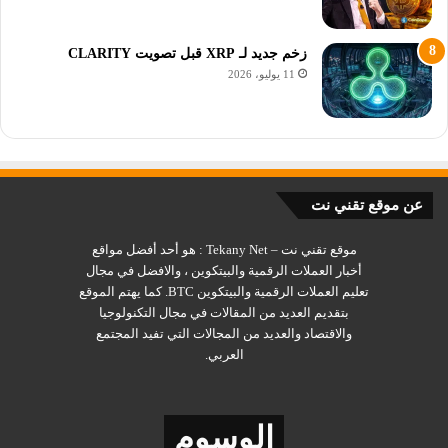
زخم جديد لـ XRP قبل تصويت CLARITY
11 يوليو، 2026
سولانا تسعى لتحسين البلوكشين الخاص
ستعمل Solana على تحسين ترقيات
الشبكة لتحسين الاستقرار
عن موقع تقني نت
موقع تقني نت – Tekany Net : هو أحد أفضل مواقع
قال الشريك المؤسس لشركة Solana إن تحديث الشبكة 1.14
أخبار العملات الرقمية والبيتكوين ، والافضل في مجال
الأسبوع الماضي أثار مخاوف بشأن الحفاظ على الاستقرار أثناء
تعليم العملات الرقمية والبيتكوين BTC. كما يهتم الموقع
التحديثات الرئيسية.
بتقديم العديد من المقالات في مجال التكنولوجيا
والاقتصاد والعديد من المجالات التي تفيد المجتمع
قال الشريك المؤسس أناتولي ياكوفينكو يوم الثلاثاء إن شركة
العربي.
Solana Labs ستدخل تحسينات على عملية ترقية البرامج لضمان
موثوقية الشبكة ووقت التشغيل.
الوسوم