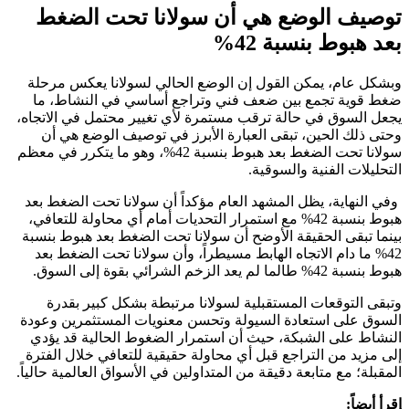
توصيف الوضع هي أن سولانا تحت الضغط
بعد هبوط بنسبة 42%
وبشكل عام، يمكن القول إن الوضع الحالي لسولانا يعكس مرحلة
ضغط قوية تجمع بين ضعف فني وتراجع أساسي في النشاط، ما
يجعل السوق في حالة ترقب مستمرة لأي تغيير محتمل في الاتجاه،
وحتى ذلك الحين، تبقى العبارة الأبرز في توصيف الوضع هي أن
سولانا تحت الضغط بعد هبوط بنسبة 42%، وهو ما يتكرر في معظم
التحليلات الفنية والسوقية.
وفي النهاية، يظل المشهد العام مؤكداً أن سولانا تحت الضغط بعد
هبوط بنسبة 42% مع استمرار التحديات أمام أي محاولة للتعافي،
بينما تبقى الحقيقة الأوضح أن سولانا تحت الضغط بعد هبوط بنسبة
42% ما دام الاتجاه الهابط مسيطراً، وأن سولانا تحت الضغط بعد
هبوط بنسبة 42% طالما لم يعد الزخم الشرائي بقوة إلى السوق.
وتبقى التوقعات المستقبلية لسولانا مرتبطة بشكل كبير بقدرة
السوق على استعادة السيولة وتحسن معنويات المستثمرين وعودة
النشاط على الشبكة، حيث أن استمرار الضغوط الحالية قد يؤدي
إلى مزيد من التراجع قبل أي محاولة حقيقية للتعافي خلال الفترة
المقبلة؛ مع متابعة دقيقة من المتداولين في الأسواق العالمية حالياً.
إقرأ أيضاً: