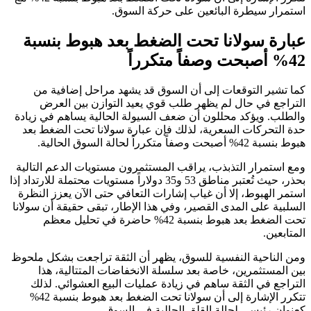
استمرار سيطرة البائعين على حركة السوق.
عبارة سولانا تحت الضغط بعد هبوط بنسبة
42% أصبحت وصفاً متكرراً
كما تشير التوقعات إلى أن السوق قد يشهد مراحل إضافية من
التراجع في حال لم يظهر طلب قوي يعيد التوازن بين العرض
والطلب. ويؤكد محللون أن ضعف السيولة الحالية يساهم في زيادة
حدة التحركات السعرية، لذلك فإن عبارة سولانا تحت الضغط بعد
هبوط بنسبة 42% أصبحت وصفاً متكرراً لحالة السوق الحالية.
ومع استمرار التذبذب، يراقب المستثمرون مستويات الدعم التالية
بحذر، حيث تُعتبر مناطق 53 و35 دولاراً مستويات محتملة للارتداد إذا
استمر الهبوط، إلا أن غياب إشارات التعافي حتى الآن يعزز النظرة
السلبية على المدى القصير، وفي هذا الإطار، تبقى حقيقة أن سولانا
تحت الضغط بعد هبوط بنسبة 42% حاضرة في تحليل معظم
المتابعين.
ومن الناحية النفسية للسوق، يظهر أن الثقة تراجعت بشكل ملحوظ
بين المستثمرين، خاصة بعد سلسلة الانخفاضات المتتالية، هذا
التراجع في الثقة ساهم في زيادة عمليات البيع العشوائي. لذلك
تتكرر الإشارة إلى أن سولانا تحت الضغط بعد هبوط بنسبة 42%
كعنوان رئيسي لحالة القلق الحالية في السوق.