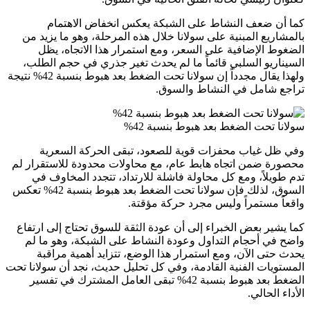
كما أن ضعف النشاط على الشبكة يعكس انخفاض الاهتمام
بالمشاريع المبنية على سولانا خلال هذه المرحلة، وهو ما يزيد من
الضغوط الإضافية على السعر، ومع استمرار هذا الاتجاه، يظل
السيناريو السلبي قائماً ما لم يحدث تغير جذري في حجم الطلب،
ولهذا يقال مجدداً إن سولانا تحت الضغط بعد هبوط بنسبة 42% نتيجة
تراجع شامل في النشاط والسوق.
سولانا تحت الضغط بعد هبوط بنسبة 42%
وفي ظل غياب محفزات قوية للصعود، تبقى الحركة السعرية
محصورة ضمن اتجاه هابط عام، مع محاولات محدودة للاستقرار لم
تدم طويلاً، ومع كل محاولة فاشلة للارتداد، تتجدد المخاوف في
السوق، لذلك فإن سولانا تحت الضغط بعد هبوط بنسبة 42% تعكس
واقعاً مستمراً وليس مجرد حركة مؤقتة.
كما يشير بعض الخبراء إلى أن عودة الثقة للسوق تحتاج إلى ارتفاع
واضح في أحجام التداول وعودة النشاط على الشبكة، وهو ما لم
يحدث حتى الآن، ومع استمرار هذا الوضع، تتزايد أهمية مراقبة
المستويات الفنية القادمة، وفي كل تحليل حديث، نجد أن سولانا تحت
الضغط بعد هبوط بنسبة 42% تبقى العامل المشترك في تفسير
الأداء الحالي.