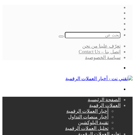
فيسبوك
‫X
لينكدإن
انستقرام
بحث
عن
تعرّف علينا من نحن
إتصل بنا – Contact Us
سياسة الخصوصية
بحث
عن
القائمة
الصفحة الرئيسية
العملات الرقمية
أخبار العملات الرقمية
أخبار منصات التداول
تقنية البلوكشين
تحليل العملات الرقمية
تعليم العملات الرقمية