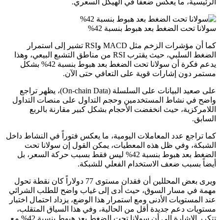
الرئيسية، ما يعكس ضعفاً في الهيكل السعري.
سولانا تحت الضغط بعد هبوط بنسبة 42%
كما أن مؤشرات الزخم مثل MACD وRSI تشير إلى استمرار
الضغط السلبي، حيث يقترب RSI من مناطق التشبع البيعي، وهذا
يدعم فكرة أن سولانا تحت الضغط بعد هبوط بنسبة 42% بشكل
مستمر دون إشارات قوية على التعافي حتى الآن.
على صعيد البيانات على السلسلة (On-chain Data)، يظهر تراجع
واضح في نشاط المستخدمين وحجم التداول على منصات التداول
اللامركزية، حيث انخفضت الأحجام بشكل كبير مقارنة بالربع
السابق.
كما تراجع عدد المعاملات اليومية، ما يعكس فتوراً في النشاط داخل
الشبكة، وفي ظل هذه المعطيات، يمكن القول إن سولانا تحت
الضغط بعد هبوط بنسبة 42% ليس فقط بسبب حركة السعر، بل
أيضاً بسبب ضعف الاستخدام الفعلي للشبكة.
ويرى بعض المحللين أن فقدان مستوى 77 دولاراً كان نقطة تحول
مهمة في مسار السوق، حيث أدى إلى غياب واضح للطلب الشرائي
عند المستويات الأدنى ومع استمرار هذا الوضع، يزداد احتمال اختبار
مستويات دعم جديدة أقل من الحالية، وفي هذا السياق المتقلب،
تتكرر الإشارة إلى أن سولانا تحت الضغط بعد هبوط بنسبة 42% مع