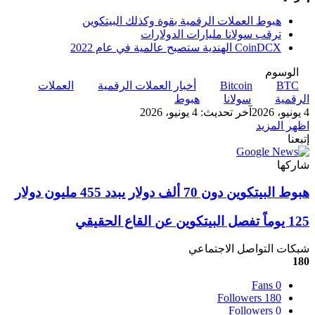
هبوط العملات الرقمية بقوة وكذلك البيتكوين
ترقب سولانا مليارات الدولارات
CoinDCX الهندية ستصبح عالمية في عام 2022
الوسوم
BTC
Bitcoin
أخبار العملات الرقمية
العملات
الرقمية
سولانا
هبوط
4 يونيو، 2026
آخر تحديث: 4 يونيو، 2026
اظهر المزيد
إتبعنا
شاركها
‫X
تيلقرام
لينكدإن
واتساب
ماسنجر
ماسنجر
فيسبوك
بينتيريست
هبوط
هبوط البيتكوين دون 70 ألف دولار يبدد 455 مليون دولار
البيتكوين
دون
125
125 يوماً تفصل البيتكوين عن القاع الحقيقي
70
يوماً
ألف
تفصل
شبكات التواصل الاجتماعي
دولار
البيتكوين
180
يبدد
عن
455
Fans
0
القاع
مليون
Followers
180
الحقيقي
دولار
Followers
0