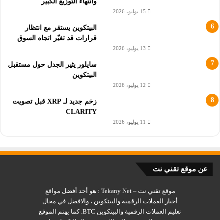
وانتهاء التوزيع الكبير
انخفاض 15% من قيمة البيتكوين وزيادة التدفقات الخارجة
15 يوليو، 2026
توقع سعر البيتكوين إلى 200000 دولار قبل التنصيف
البيتكوين يستقر مع انتظار
قرارات قد تغيّر اتجاه السوق
13 يوليو، 2026
BTC
أخبار العملات الرقمية
ارتفاع
سايلور يثير الجدل حول مستقبل
البيتكوين
العملات الرقمية
البيتكوين
سعر البتكوين
12 يوليو، 2026
زخم جديد لـ XRP قبل تصويت
CLARITY
11 يوليو، 2026
عن موقع تقني نت
موقع تقني نت – Tekany Net : هو أحد أفضل مواقع
أخبار العملات الرقمية والبيتكوين ، والافضل في مجال
تعليم العملات الرقمية والبيتكوين BTC. كما يهتم الموقع