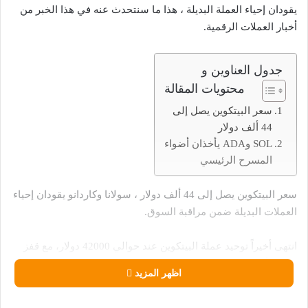
يقودان إحياء العملة البديلة ، هذا ما سنتحدث عنه في هذا الخبر من
أخبار العملات الرقمية.
جدول العناوين و
محتويات المقالة
سعر البيتكوين يصل إلى
44 ألف دولار
SOL وADA يأخذان أضواء
المسرح الرئيسي
سعر البيتكوين يصل إلى 44 ألف دولار ، سولانا وكاردانو يقودان إحياء
العملات البديلة ضمن مراقبة السوق.
انتهى أخيراً توحيد عملة البيتكوين عند حوالي 42000 دولار، مع قفز
سعر الأصل إلى ما يقرب من 44000 دولار.
اظهر المزيد
وقد حذت معظم العملات البديلة، مثل Solana وCardano، حذوها،