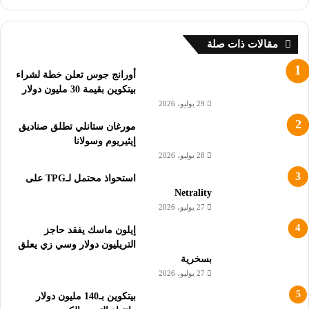
المرتبة 48 بين أكبر الأصول الرقمية.
مقالات ذات صلة
سعر البيتكوين يصل إلى 44 ألف دولار وسولانا وكاردانو يقودان إحياء
أورانج جوس تعلن خطة لشراء
العملة البديلة
بيتكوين بقيمة 30 مليون دولار
29 يوليو، 2026
العملات البديلة الرئيسية الأخرى، بما في ذلك Ethereum (ETH)،
وRipple (XRP)، وAvalanche (AVAX)، وDogecoin (DOGE)،
مورغان ستانلي تطلق صناديق
إيثيريوم وسولانا
وPolkadot (DOT)، وPolygon (MATIC) تظهر أيضاً باللون الأخضر،
28 يوليو، 2026
وإن كان بطريقة أكثر تواضعاً.
استحواذ محتمل لـTPG على
Netrality
أضاف إجمالي القيمة السوقية للعملات الرقمية ما يقرب من 50
27 يوليو، 2026
مليار دولار خلال الـ 24 ساعة الماضية، أي ما يعادل حالياً 1.75
تريليون دولار.
إيلون ماسك يفقد حاجز
التريليون دولار وسي زي يعلق
بسخرية
اقرأ أيضاً:
27 يوليو، 2026
بيتكوين بـ140 مليون دولار
قد ينخفض ضغط بيع البيتكوين قريباً