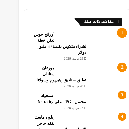
مقالات ذات صلة
أورانج جوس
تعلن خطة
لشراء بيتكوين بقيمة 30 مليون
دولار
29 يوليو، 2026
مورغان
ستانلي
تطلق صناديق إيثيريوم وسولانا
28 يوليو، 2026
استحواذ
محتمل لـTPG على Netrality
27 يوليو، 2026
إيلون ماسك
يفقد حاجز