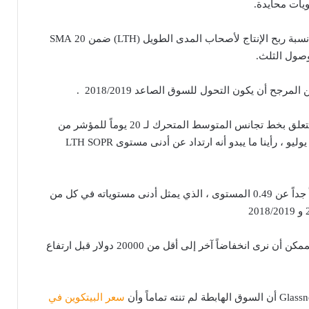
تابع Hančar مشيراً إلى أن نسبة ربح الإنتاج لأصحاب المدى الطويل (LTH) ضمن 20 SMA
صول الثلث.
رجح أن يكون التحول للسوق الصاعد 2018/2019 .
قال السيد Hančar ، “فيما يتعلق بخط تجانس المتوسط ​​المتحرك لـ 20 يوماً للمؤشر من
الناحية الفنية ، بين 10 و 14 يوليو ، رأينا ما يبدو أنه ارتداد عن أدنى مستوى LTH SOPR
من قبيل الصدفة ليس بعيداً جداً عن 0.49 المستوى ، الذي يمثل أدنى مستوياته في كل من
كما أشار إلى أنه كان من الممكن أن نرى انخفاضاً آخر إلى أقل من 20000 دولار قبل ارتفاع
سعر البيتكوين في