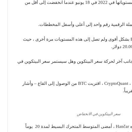
البيتكوين وصلت إلى أدنى مستوياتها في 2022 في 18 يونيو عندما انخفضت إلى أقل من
ملة الرقمية رقم واحد إلى أعلى وأسفل المخططات.
ومع ذلك ، فقد ارتفعت BTC بشكل أقوى ولم تصل إلى هذه المستويات مرة أخرى ، حيث
جانب آخر لحركة سعر البيتكوين وهل سيستمر سعر البيتكوين في
وفقاً لمحلل CryptoQuant ، Tomáš Hančar ، اقتربت BTC من الوصول إلى القاع – وأشار
يباُ.
سعر البيتكوين في الانخفاض
بناءً على التحليل الذي أجراه Hančar ، أمضى المتوسط ​​المتحرك البسيط لمدة 20 يوماً