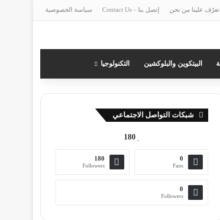
تعرّف علينا من نحن
إتصل بنا – Contact Us
سياسة الخصوصية
ة
البيتكوين والبلوكشين
التكنولوجيا
شبكات التواصل الاجتماعي
180
180
0
Followers
Fans
0
Followers