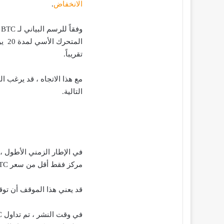
الانخفاض
.
و
تقريباً.
التالية.
مركز فقط أقل من سعر BTC البالغ 22500 دولار.
قد يعني هذا الموقف أن توقع سعر BTC لشركة Hančar قد يكو
في وقت النشر ، تم تداول BTC عند 23176 وفقاً لـ