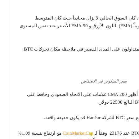
فقاً للرسم البياني لـ BTC ، كان السوق الحالي لا يزال محايداً حيث كان المتوسط ​​
المتحرك الأسي لمدة 20 يوماً (EMA) باللون الأزرق و 50 EMA الأصفر عند نفس المستوى
مع هذا الاتجاه ، قد يرغب المتداولون على المدى القصير في ملاحظة مكان تحركات BTC
سعر البيتكوين في الانخفاض
في الإطار الزمني الأطول ، أظهر 200 EMA علامات على الاتجاه الصعودي وحافظ على
ن حقيقة واقعة.
CoinMarketCap
مع ارتفاع بنسبة 1.09%