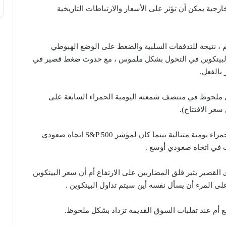
رجية يمكن أن تؤثر على الأسعار والارتباطات التاريخية
 ، نتيجة للتدفقات السلبية والضغط على الوضع الهبوطي
 البيتكوين في التحول بشكل ملموس ، مع حدوث ضغط قصير في
بالفعل.
تكوين Bitcoin بشكل ملحوظ في منتصف شمعته اليومية الحمراء السابعة على
سعر الافتتاح).
كان لدى Bitcoin 7 شموع حمراء يومية متتالية بينما كان لمؤشر S&P 500 اتجاه صعودي
ت في اتجاه صعودي أوسع .
القصير يثير قلق المضاربين على الارتفاع أم أن سعر البيتكوين
 المرء أن يسأل نفسه أين سيتم تداول البيتكوين .
ع أم عند تقلبات السوق القديمة تزداد بشكل ملحوظ.