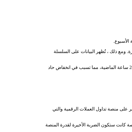
مشفرة. ومع ذلك ، تُظهر البيانات على السلسلة
، قام صندوق Jump Crypto بإيداع أكثر من 2850 ETH في العديد من البورصات المركزية وتصفية جميعها تقريباً خلال الـ 24 ساعة الماضية، مما تسبب في انخفاض حاد
 ومقدار الأموال التي يحتفظ بها المستثمر على منصة تداول العملات الرقمية والتي
ورصة كانت ستكون الضربة الأخيرة لقدرة المنصة