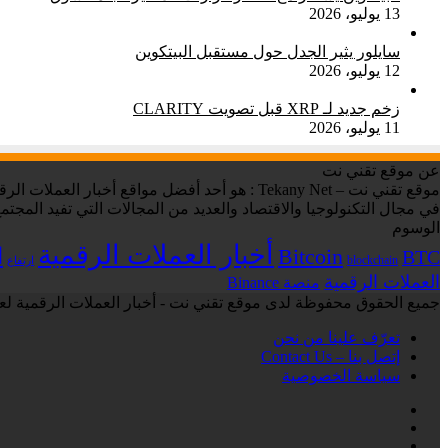
13 يوليو، 2026
سايلور يثير الجدل حول مستقبل البيتكوين
12 يوليو، 2026
زخم جديد لـ XRP قبل تصويت CLARITY
11 يوليو، 2026
عن موقع تقني نت
في مجال التكنولوجيا والاقتصاد والعديد من المجالات التي تفيد المجتمع
الوسوم
أخبار العملات الرقمية
ا
Bitcoin
BTC
blockchain
ارتفاع
العملات الرقمية
منصة Binance
جميع الحقوق محفوظة لدى موقع تقني نت - أخبار العملات الرقمية لعام 6
تعرّف علينا من نحن
إتصل بنا – Contact Us
سياسة الخصوصية
فيسبوك
‫X
لينكدإن