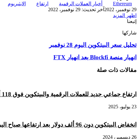
Ethereum
أخبار العملات الرقمية
ارتفاع
الايثيريوم
29 نوفمبر، 2022
آخر تحديث: 29 نوفمبر، 2022
اظهر المزيد
إتبعنا
شاركها
‫X
تيلقرام
لينكدإن
واتساب
ماسنجر
ماسنجر
فيسبوك
بينتيريست
تحليل
تحليل سعر البيتكوين اليوم 28 نوفمبر
سعر
البيتكوين
انهيار
انهيار منصة Blockfi بعد انهيار FTX
اليوم
منصة
28
Blockfi
مقالات ذات صلة
نوفمبر
بعد
انهيار
FTX
ارتفاع جماعي جديد للعملات الرقمية والبيتكوين فوق 118 ألف دولار
23 يوليو، 2025
انخفاض البيتكوين دون 96 ألف دولار بعد ارتفاعها صباح اليوم
26 ديسمبر، 2024