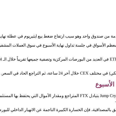
ي شيئاً توقعته معظم الأسواق في جلسة تداول نهاية الأسبوع في سوق العملات ال
الأسبوع
في السابق، تكهن العديد من المحققين في السلسلة حول اتصالات Jump Crypto بتبادل FTX المتراجع
لق بالمصداقية، فإن الخسارة الكبيرة الناجمة عن الانهيار الداخلي للب