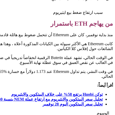
سبب ارتفاع ضغط بيع ايثيريوم
من يهاجم ETH باستمرار
منذ بداية نوفمبر، كان على Ethereum أن تتحمل ضغوط بيع هائلة قادمة من العديد من الكيانات، بما في ذلك FTX و Jump Crypto.
كانت Ethereum هي الأكثر سيولة بين الكيانات المذكورة أعلاه ، وهذا هو السبب في أن السوق شهد ارتفاعاً في بيع ETH و
الشائعات حول إفلاس كلا الكيانين.
في الغالب عن نقص العمق في سوق عطلة نهاية الأسبوع.
الحالي.
أقرأ أيضاً:
توكن Huobi يرتفع 58% على خلاف البيتكوين والايثيريوم
تحليل سعر البيتكوين والايثيريوم مع ارتفاع عملة NEM بنسبة 30%
تحليل سعر البيتكوين اليوم 28 نوفمبر
الوسوم