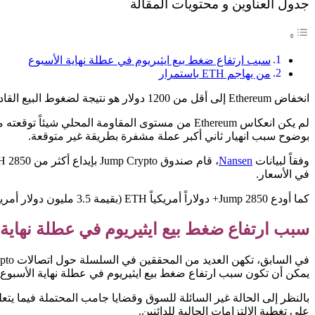
جدول العناوين و محتويات المقالة
سبب ارتفاع ضغط بيع ايثيريوم في عطلة نهاية الأسبوع
من يهاجم ETH باستمرار
انخفاض Ethereum إلى أقل من 1200 دولار هو نتيجة لضغوط البيع القادمة من صندوق واحد وهو سبب ارتفاع ضغط بيع ايثيريوم في عطلة نهاية الأسبوع.
لم يكن انعكاس Ethereum من مستوى المقاومة المحل
بوضوح سبب انهيار ثاني أكبر عملة مشفرة بطريقة غير متوقعة.
وفقاً لبيانات
Nansen
في الأسعار.
كما أودع Jump 2850+ دولاراً أمريكياً ETH (بقيمة 3.5 مليون دولار أمريكي) في مختلف CEX خلال آخر 24 ساعة، ثم التراجع الحاد في السعر.
سبب ارتفاع ضغط بيع ايثيريوم في عطلة نهاية 
يمكن أن تكون سبب ارتفاع ضغط بيع ايثيريوم في عطلة نهاية الأسبوع.
بالنظر إلى الحالة غير السائلة للسوق وقضايا جامب المحتملة فيما يتع
على تغطية الالتزامات الحالية للدائنين.