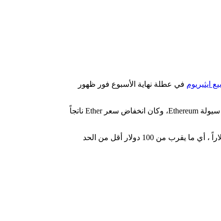
 ايثيريوم
في عطلة نهاية الأسبوع فور ظهور
في الوقت الحالي، تشهد عملة Buterin الرقمية انخفاضاً تدريجياً في ضغط البيع، حيث لا ينبغي أن يمثل 2850 ETH الخاص بـ Jump مشكلة في سيولة Ethereum، وكان انخفاض سعر Ether ناتجاً
في وقت النشر، يتم تداول Ethereum عند 1.173 دولاراً مع خسارة %1.65 في الـ 24 ساعة الماضية. يقع قاع نوفمبر عند مستوى سعر 1090 دولاراً ، أي ما يقرب من 100 دولار أقل من الحد