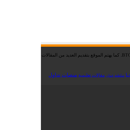
موقع تقني نت – Tekany Net : هو أحد أفضل مواقع أخبار العملات الرقمية والبيتكوين ، والافضل في مجال تعليم العملات الرقمية والبيتكوين BTC. كما يهتم الموقع بتقديم العديد من المقالات
منصات تداول
يا
مقالات تعليمية
سلطنة عمان