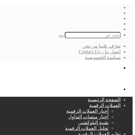
فيسبوك
‫X
لينكدإن
انستقرام
بحث
عن
تعرّف علينا من نحن
إتصل بنا – Contact Us
سياسة الخصوصية
بحث
عن
القائمة
الصفحة الرئيسية
العملات الرقمية
أخبار العملات الرقمية
أخبار منصات التداول
تقنية البلوكشين
تحليل العملات الرقمية
تعليم العملات الرقمية