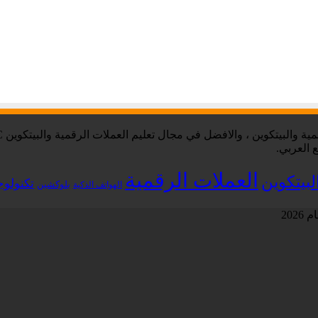
 العربي.
العملات الرقمية
لبيتكوين
تكنولوج
بلوكشين
الهواتف الذكية
202