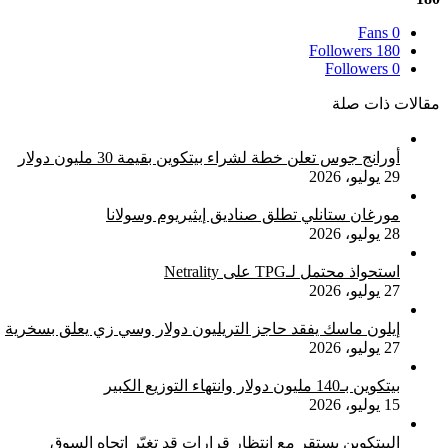
Fans
0
Followers
180
Followers
0
مقالات ذات صلة
أورانج جوس تعلن خطة لشراء بيتكوين بقيمة 30 مليون دولار
29 يوليو، 2026
مورغان ستانلي تطلق صناديق إيثيريوم وسولانا
28 يوليو، 2026
استحواذ محتمل لـTPG على Netrality
27 يوليو، 2026
إيلون ماسك يفقد حاجز التريليون دولار وسي زي يعلق بسخرية
27 يوليو، 2026
بيتكوين بـ140 مليون دولار وانتهاء التوزيع الكبير
15 يوليو، 2026
البيتكوين يستقر مع انتظار قرارات قد تغيّر اتجاه السوق