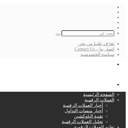
فيسبوك
‫X
لينكدإن
انستقرام
بحث
عن
تعرّف علينا من نحن
إتصل بنا – Contact Us
سياسة الخصوصية
بحث
عن
القائمة
الصفحة الرئيسية
العملات الرقمية
أخبار العملات الرقمية
أخبار منصات التداول
تقنية البلوكشين
تحليل العملات الرقمية
تعليم العملات الرقمية