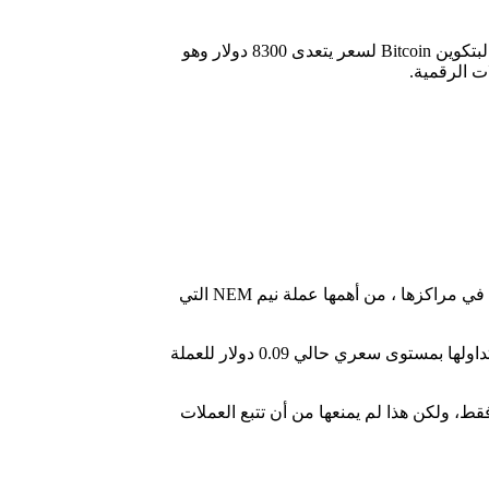
– كان الاسبوع الماضي أسبوع حافل لسوق العملات الرقمية ، حيث ارتفعت معظم العملات الرقمية بنسبة عالية ووصل سعر عملة البتكوين Bitcoin لسعر يتعدى 8300 دولار وهو
ت الرقمية.
هذا الارتفاع لم يدم طويلا حيث بدأ السوق بعملية تصحيح للاسعار ، لكن هناك بعض العملات التي استمرت وحافظت على مستواها بل وتقدمت في مراكزها ، من أهمها عملة نيم NEM التي
حيث عادت العملة للدخول الى المركز الـ 19 في سوق العملات الرقمية ، وحققت ارتفاع لغاية هذه اللحظة يقدر بنسبة أعلى من 60 % ، ويتم تداولها بمستوى سعري حالي 0.09 دولار للعملة
دولار يوم 16 مايو وهو ما يعني ارتفاعها بنسبة تتعدى 95% من سعرها السابق وكل هذا خلال فترة 6 ساعات فقط، ولكن هذا لم يمنعها من أن تتبع العملات