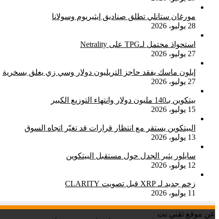
مورغان ستانلي تطلق صناديق إيثيريوم وسولانا
28 يوليو، 2026
استحواذ محتمل لـTPG على Netrality
27 يوليو، 2026
إيلون ماسك يفقد حاجز التريليون دولار وسي زي يعلق بسخرية
27 يوليو، 2026
بيتكوين بـ140 مليون دولار وانتهاء التوزيع الكبير
15 يوليو، 2026
البيتكوين يستقر مع انتظار قرارات قد تغيّر اتجاه السوق
13 يوليو، 2026
سايلور يثير الجدل حول مستقبل البيتكوين
12 يوليو، 2026
زخم جديد لـ XRP قبل تصويت CLARITY
11 يوليو، 2026
عن موقع تقني نت