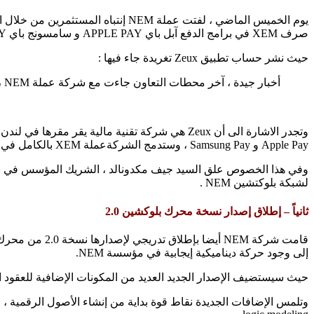
صرف XEM في برامج الدفع آبل باي APPLE PAY و سامسونج باي SAMSUNG PAY .
حيث نشر حساب تطبيق Zeux تغريدة جاء فيها :
أخبار جيدة ، آخر محطات التعاون جاءت مع شركة عملة NEM ، حيث يمكنك الآن إستخدام تطبيق Zeux لكي تدفع بعملة XEM على هاتفك المحمول.
وتجدر الاشارة الى أن Zeux هي شركة تقنية مالية
Apple Pay و Samsung Pay ، وستدمج الشركةعملة XEM بالكامل في تاريخ 23 من مايو الجاري.
لشبكة بلوكتشين NEM .
ثانياً – إطلاق إصدار نسخة محرك بلوكشين 2.0
إلى وجود حركة ديناميكية إيجابية في مؤسسة NEM.
حيث سيستضيف الإصدار الجديد العديد من المكونات الإضافية للعقود الذكي