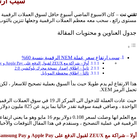
سبب ارتفاع سعر 
تقني نت
مستوى رائع ، سحب معه معظم العملات الرقمية وجعلها تتزين بالثوب ال
جدول العناوين و محتويات المقالة
سبب ارتفاع سعر عملة NEM الرقمية بنسبة 60%
أولا – شراكة مع ZEUX لقبول الدفع على Apple Pay و Samsung Pay
ثانياً – إطلاق إصدار نسخة محرك بلوكشين 2.0
ثالثاً – إطلاق محفظة الموبايل
تحمل الرمز XEM.
الواحدة ، وصافي قيمة سوقية تقدر حاليا بما يزيد عن 825 مليون دولار ، وقت كتابة هذا التقرير.
الرقمية في عملية التصحيح ، وسنقدم في هذا المقال التوقعات والأخبار ا
أولا – شراكة مع ZEUX لقبول الدفع على Apple Pay و Samsung Pay