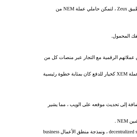
يوم الخميس الماضي ، لفتت عملة NEM إنتباه المستثمرين من خلال اعادة تغريد تغريدة على موقع تويتر أعلنت فيها عن تعاون الشركة مع تطبيق Zeux ، لتمكن حاملي عملة NEM من
ن بانفاق عملاتهم الرقمية مع التجار عبر منصات كل من
وفي هذا الخصوص علق السيد جيف مكدونالد ، الشريك المؤسس في شركة NEM Foundation ، على هذه الشراكة ، مشيرًا إلى أن إستخدام عملة XEM كخيار للدفع كان بمثابة خطوة رئيسية
بإطلاق تدريجي لإصدارها نسخة 2.0 من محرك البلوكشين blockchain engine الخاص بها، والذي يسمى Catapult ، بالإضافة إلى تحديث موقعه على الويب ، مما يشير
NE .
وتلمس الإضافات الجديدة نقاط قوة بداية من إنشاء الأصول الرقمية ، وأنظمة الحسابات المتقدمة ، بالإضافة إلى المقايضات اللامركزية decentralized swaps ، ونمذجة منطق الأعمال business