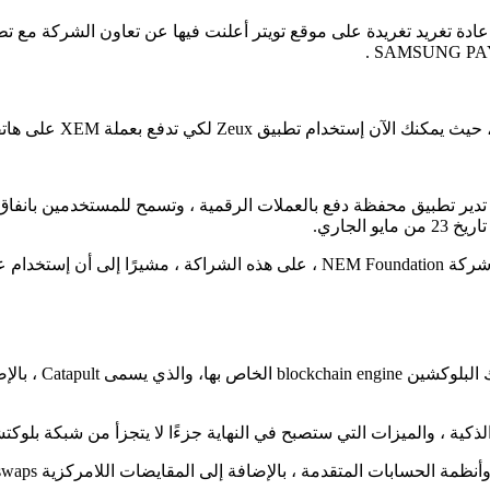
 يقر مقرها في لندن تدير تطبيق محفظة دفع بالعملات الرقمية ، وتسمح للمستخدمي
قامت شركة NEM أيضا 
ة ، والميزات التي ستصبح في النهاية جزءًا لا يتجزأ من شبكة بلوكتشين M