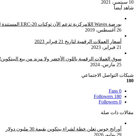
10 سبتمبر، 2021
شاهد أيضاً
إغلاق
بورصة Waves اللامركزية تدعم الآن توكنات ‏20-‏ERC المستندة إلى إيثريوم
26 أغسطس، 2019
أسعار العملات الرقمية لتاريخ 21 فبراير 2023
21 فبراير، 2023
سوق العملات الرقمية باللون الأخضر ولا مزيد من بيع البيتكوين!
25 مارس، 2024
شبكات التواصل الاجتماعي
180
Fans
0
Followers
180
Followers
0
مقالات ذات صلة
أورانج جوس تعلن خطة لشراء بيتكوين بقيمة 30 مليون دولار
29 يوليو، 2026