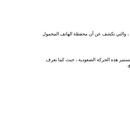
في وقت مبكر من يوم السبت ، قدمت شركة NEM خريطة طريق تطوير المحفظة الرقمية على الهاتف المحمول من Catapult mobile wallet ، والتي تكشف عن أن محفظة الهاتف المحمول
ته ، ولكن لا يمكننا التنبؤ هل سوف تستمر هذه الحركة الصعودية ، حيث كما نعرف
.