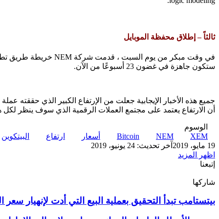
logic modeling.
ثالثاً – إطلاق محفظة الموبايل
ستكون جاهزة في غضون 23 أسبوعًا من الآن.
أن الارتفاع يعتمد على مجتمع العملات الرقمية الذي سوف ينظر لكل ه
الوسوم
XEM
NEM
Bitcoin
أسعار
ارتفاع
البيتكوين
19 مايو، 2019
آخر تحديث: 24 يونيو، 2019
اظهر المزيد
إتبعنا
شاركها
‫X
تيلقرام
لينكدإن
واتساب
ماسنجر
ماسنجر
فيسبوك
بينتيريست
بيتستامب
بيتستامب تبدأ التحقيق بعملية البيع التي أدت لإنهيار سعر ا
تبدأ
التحقيق