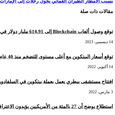
بسبب
بسبب الأمطار الطيران العماني يحول رحلات إلى الإمارات
بعملية
الأمطار
البيع
الطيران
مقالات ذات صلة
التي
العماني
أدت
يحول
لإنهيار
رحلات
سعر
إلى
توقع وصول ألعاب Blockchain إلى 614.91 مليار دولار في عام 2030
البتكوين
الإمارات
14 ديسمبر، 2023
توقع أسعار البيتكوين مع أعلى مستوى للتضخم منذ 40 عام
14 أكتوبر، 2022
افتتاح مستشفى بيطري يعمل بعملة بيتكوين في السلفادور
3 مارس، 2022
استطلاع يوضح أن 27 بالمئة من الأمريكيين يؤيدون الاعتراف بالبيتكوين