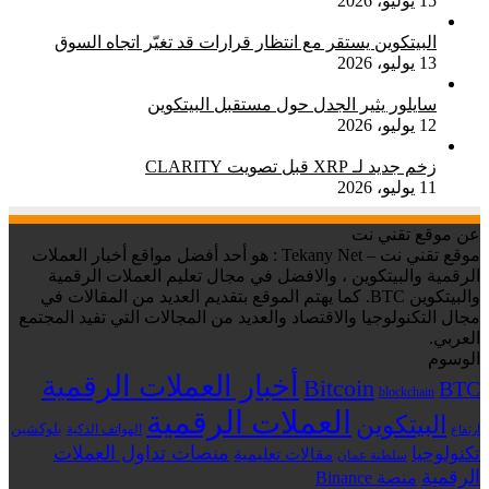
15 يوليو، 2026
البيتكوين يستقر مع انتظار قرارات قد تغيّر اتجاه السوق
13 يوليو، 2026
سايلور يثير الجدل حول مستقبل البيتكوين
12 يوليو، 2026
زخم جديد لـ XRP قبل تصويت CLARITY
11 يوليو، 2026
عن موقع تقني نت
موقع تقني نت – Tekany Net : هو أحد أفضل مواقع أخبار العملات
الرقمية والبيتكوين ، والافضل في مجال تعليم العملات الرقمية
والبيتكوين BTC. كما يهتم الموقع بتقديم العديد من المقالات في
مجال التكنولوجيا والاقتصاد والعديد من المجالات التي تفيد المجتمع
العربي.
الوسوم
أخبار العملات الرقمية
Bitcoin
BTC
blockchain
العملات الرقمية
البيتكوين
بلوكشين
الهواتف الذكية
ارتفاع
منصات تداول العملات
تكنولوجيا
مقالات تعليمية
سلطنة عمان
الرقمية
منصة Binance