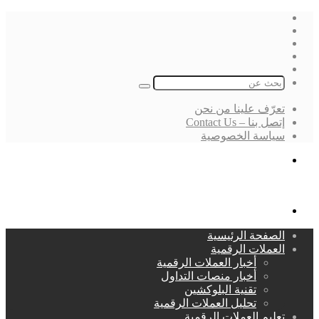
فيسبوك
‫X
لينكدإن
انستقرام
بحث
عن
تعرّف علينا من نحن
إتصل بنا – Contact Us
سياسة الخصوصية
بحث
عن
القائمة
الصفحة الرئيسية
العملات الرقمية
أخبار العملات الرقمية
أخبار منصات التداول
تقنية البلوكشين
تحليل العملات الرقمية
تعليم العملات الرقمية