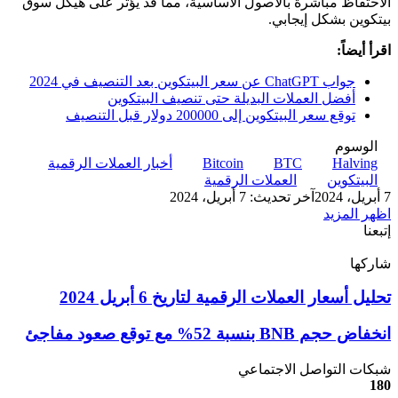
الاحتفاظ مباشرة بالأصول الأساسية، مما قد يؤثر على هيكل سوق
بيتكوين بشكل إيجابي.
اقرأ أيضاً:
جواب ChatGPT عن سعر البيتكوين بعد التنصيف في 2024
أفضل العملات البديلة حتى تنصيف البيتكوين
توقع سعر البيتكوين إلى 200000 دولار قبل التنصيف
الوسوم
Halving
BTC
Bitcoin
أخبار العملات الرقمية
البيتكوين
العملات الرقمية
7 أبريل، 2024
آخر تحديث: 7 أبريل، 2024
اظهر المزيد
إتبعنا
شاركها
‫X
تيلقرام
لينكدإن
واتساب
ماسنجر
ماسنجر
فيسبوك
بينتيريست
تحليل
تحليل أسعار العملات الرقمية لتاريخ 6 أبريل 2024
أسعار
العملات
انخفاض
انخفاض حجم BNB بنسبة 52% مع توقع صعود مفاجئ
الرقمية
حجم
لتاريخ
BNB
شبكات التواصل الاجتماعي
6
بنسبة
180
أبريل
52%