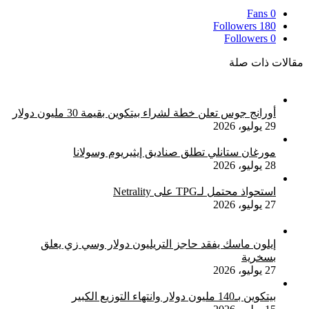
2024
مع
Fans
0
Followers
180
توقع
Followers
0
صعود
مفاجئ
مقالات ذات صلة
أورانج جوس تعلن خطة لشراء بيتكوين بقيمة 30 مليون دولار
29 يوليو، 2026
مورغان ستانلي تطلق صناديق إيثيريوم وسولانا
28 يوليو، 2026
استحواذ محتمل لـTPG على Netrality
27 يوليو، 2026
إيلون ماسك يفقد حاجز التريليون دولار وسي زي يعلق
بسخرية
27 يوليو، 2026
بيتكوين بـ140 مليون دولار وانتهاء التوزيع الكبير