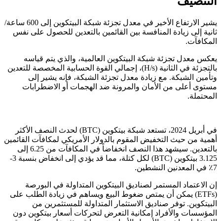
التنصيف
يشير الارتفاع الأخير في معدل تجزئة شبكة البيتكوين إلى 600 ساعة/
ثانية إلى زيادة المنافسة بين القائمين بالتعدين للحصول على نفس
المكافآت.
يعكس معدل تجزئة شبكة البيتكوين العالمية، والذي يتم قياسه
بالتجزئة في الثانية (H/s)، إجمالي القوة الحسابية المخصصة للتعدين
وتأمين الشبكة. مع زيادة معدل تجزئة الشبكة، فإنه يشير إلى
مستوى أعلى من الأمان والمرونة ضد الهجمات أو الاضطرابات
المحتملة.
في أبريل 2024، تستعد شبكة بيتكوين (BTC) لحدث النصف الأكثر
أهمية من حيث التخفيض المقوم بالدولار الأمريكي لمكافآت القائمين
بالتعدين. سيشهد هذا النصف انخفاضاً في المكافآت من 6.25 إلى
3.125 بيتكوين (BTC) لكل كتلة، مما قد يؤدي إلى انخفاض بنسبة 3-
7٪ في المعدنين النشطين.
إن الاعتماد المستمر لصناديق البيتكوين المتداولة في البورصة
(ETFs) يمكن أن يمتص ضغوط البيع ويساهم في زيادة الطلب على
البيتكوين. توفر صناديق الاستثمار المتداولة للمستثمرين من
المؤسسات والأفراد إمكانية التعرض لتحركات أسعار بيتكوين دون