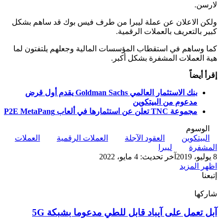
لارسن.
ولكن الاعلان عن عملة ليبرا من طرف فيس بوك قد ساهم بشكل
كبير بالتعريف بالعملات الرقمية.
كما وساهم في استقطاب المؤسسات المالية وجعلهم يلتفتون لما
هية العملات المشفرة بشكل أكبر.
إقرأ أيضاً
بنك الاستثمار العالمي Goldman Sachs يقدم أول قرض
مدعوم من البيتكوين
مجموعة TNC تعلن عن استثمارها في ألعاب P2E MetaPang
الوسوم
البيتكوين
العقود الآجلة
العملات الرقمية
العملات
المشفرة
ليبرا
8 يوليو، 2019
آخر تحديث: 4 مايو، 2022
اظهر المزيد
إتبعنا
شاركها
‫X
تيلقرام
لينكدإن
واتساب
ماسنجر
ماسنجر
فيسبوك
بينتيريست
آبل
آبل تعمل على آيباد قابل للطي مدعوما بشبكة 5G
تعمل