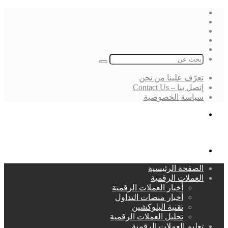
فيسبوك
‫X
لينكدإن
انستقرام
بحث
عن
تعرّف علينا من نحن
إتصل بنا – Contact Us
سياسة الخصوصية
بحث
عن
القائمة
الصفحة الرئيسية
العملات الرقمية
أخبار العملات الرقمية
أخبار منصات التداول
تقنية البلوكشين
تحليل العملات الرقمية
تعليم العملات الرقمية