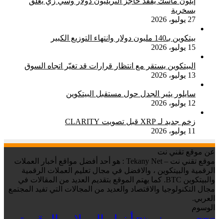
إيلون ماسك يفقد حاجز التريليون دولار وسي زي يعلق
بسخرية
27 يوليو، 2026
بيتكوين بـ140 مليون دولار وانتهاء التوزيع الكبير
15 يوليو، 2026
البيتكوين يستقر مع انتظار قرارات قد تغيّر اتجاه السوق
13 يوليو، 2026
سايلور يثير الجدل حول مستقبل البيتكوين
12 يوليو، 2026
زخم جديد لـ XRP قبل تصويت CLARITY
11 يوليو، 2026
عن موقع تقني نت
موقع تقني نت – Tekany Net : هو أحد أفضل مواقع أخبار العملات
الرقمية والبيتكوين ، والافضل في مجال تعليم العملات الرقمية
والبيتكوين BTC. كما يهتم الموقع بتقديم العديد من المقالات في
مجال التكنولوجيا والاقتصاد والعديد من المجالات التي تفيد المجتمع
العربي.
الوسوم