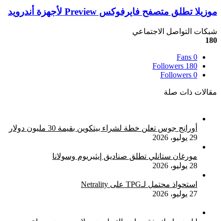
على
موزيلا
موزيلا تطلق متصفح فايرفوكس Preview لأجهزة أندرويد
آيباد
تطلق
قابل
متصفح
شبكات التواصل الاجتماعي
للطي
فايرفوكس
180
مدعوما
Preview
بشبكة
Fans
0
لأجهزة
5G
Followers
180
أندرويد
Followers
0
مقالات ذات صلة
أورانج جوس تعلن خطة لشراء بيتكوين بقيمة 30 مليون دولار
29 يوليو، 2026
مورغان ستانلي تطلق صناديق إيثيريوم وسولانا
28 يوليو، 2026
استحواذ محتمل لـTPG على Netrality
27 يوليو، 2026