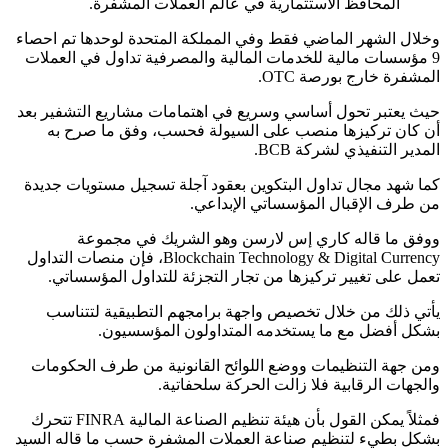
المحافظ الاستثمارية في عالم العملات المشفرة.
وخلال الشهر الماضي فقط وفي المملكة المتحدة لوحدها تم احصاء
9 مؤسسات مالية للخدمات المالية والمصرفية تداول في العملات
المشفرة خارج بورصة OTC.
حيث يعتبر تحول أساسي وسريع في اهتمامات مشاريع التشفير بعد
أن كان تركيزها منصب على السيولة فحسب، وفق ما صرح به
المدير التنفيذي لشركة BCB.
كما شهد مجال تداول البتكوين بعقود آجلة تسجيل مستويات جديدة
من طرف الإقبال المؤسساتي الإبداعي.
ووفق ما قاله كاري إس لارسن وهو الشريك في مجموعة
Blockchain Technology & Digital Currency، فإن منصات التداول
تعمل على تغيير تركيزها من تجار التجزئة للتداول المؤسساتي.
يأتي ذلك من خلال تخصيص واجهة برامجهم التطبيقية لتتناسب
بشكل أفضل مع ما يستخدمه المتداولون المؤسسيون.
ومن جهة التنظيمات ووضع اللوائح القانونية من طرف الحكومات
والجهات الرقابية فلا زالت الحركة سلحفاتية.
فمثلاً يمكن القول بأن هيئة تنظيم الصناعة المالية FINRA تتحرك
بشكل بطيء لتنظيم صناعة العملات المشفرة حسب ما قاله السيد