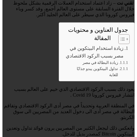
تقني نت
– زاد اعتماد استخدام العملات الرقمية بشكل ملحوظ
خلال الفترة السابقة على مستوى العالم أجمع، وقد كسر وباء
فيروس كورونا الذي سيطر على العالم الجليد أكثر.
جدول العناوين و محتويات
المقالة
زيادة استخدام البيتكوين في
مصر بسبب الركود الاقتصادي
زيادة البطالة في مصر
تداول البيتكوين يبدو جذابًا
للغاية
يعود ذلك بسبب الركود الاقتصادي الذي خيم على العالم بسبب
انتشار فيروس كورونا Covid 19 .
في المنطقة العربية وتحديداً في مصر أدى الركود الاقتصادي وتفاقم
البطالة في مصر أدى الى دخول العديد من المصريين الى سوق
الكربتو.
وانعكس ذلك ليجعل الكثير
من المصريين يرون فوائد تداول وتعدين
البيتكوين Bitcoin كمصدر بديل للدخل.