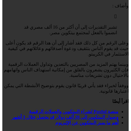
وأضاف :
تشبر التقديرات إلى أن أكثر من 16 ألف مصري قد
انضموا بالفعل لمجتمع بيتكوين مصر.
وعلى الرغم من كل ذلك فقد أشار إلى أن هذا الرقم قد يكون أعلى
حيث قد يقوم الناس بتثقيف ودعوة أصدقائهم وعائلاتهم في كيفية
الاستثمار في الكريبتو.
وبينما يهتم المزيد من المصريين بالتعدين وتداول العملات الرقمية
فإن الكثيرون يشعرون بالقلق من إمكانية استهداف الناس واتهامهم
بالاحتيال دون تشريعات مناسبة.
ووفقاً لخبراء فقد يأتي قريبًا قانون يقوم بتوضيح الأنشطة التي يمكن
اعتبارها قانونية.
اقرأ أيضًا
منصة Paxful لشراء البيتكوين والعملات الرقمية
وصول البيتكوين إلى 20 ألف دولار قد يحصل خلال 3 أشهر
أهم ما يميز البيتكوين عن الإثيريوم