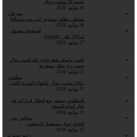
بقيمة 30 مليون دولار
29 يوليو، 2026
مورغان
ستانلي تطلق صناديق إيثيريوم وسولانا
28 يوليو، 2026
استحواذ محتمل
لـTPG على Netrality
27 يوليو، 2026
إيلون ماسك يفقد حاجز التريليون دولار
وسي زي يعلق بسخرية
27 يوليو، 2026
بيتكوين
بـ140 مليون دولار وانتهاء التوزيع الكبير
15 يوليو، 2026
البيتكوين يستقر مع انتظار قرارات قد
تغيّر اتجاه السوق
13 يوليو، 2026
سايلور يثير
الجدل حول مستقبل البيتكوين
12 يوليو، 2026
زخم جديد لـ