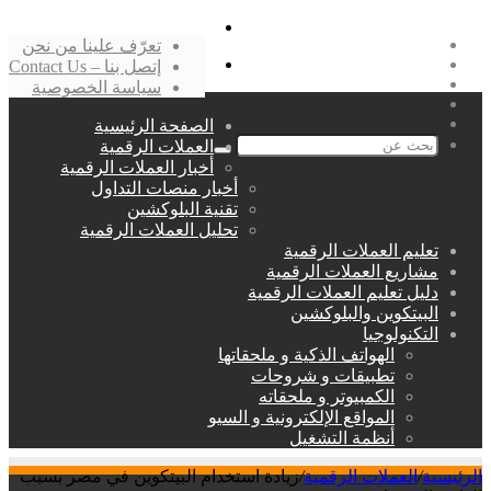
بحث
فيسبوك
تعرّف علينا من نحن
عن
‫X
القائمة
إتصل بنا – Contact Us
لينكدإن
سياسة الخصوصية
انستقرام
الصفحة الرئيسية
العملات الرقمية
بحث
أخبار العملات الرقمية
عن
أخبار منصات التداول
تقنية البلوكشين
تحليل العملات الرقمية
تعليم العملات الرقمية
مشاريع العملات الرقمية
دليل تعليم العملات الرقمية
البيتكوين والبلوكشين
التكنولوجيا
الهواتف الذكية و ملحقاتها
تطبيقات و شروحات
الكمبيوتر و ملحقاته
المواقع الإلكترونية و السيو
أنظمة التشغيل
الرئيسية
/
العملات الرقمية
/
زيادة استخدام البيتكوين في مصر بسبب