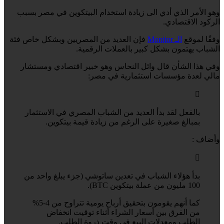
وهو الأمر الذي أدي الى زيادة استخدام البيتكوين في مصر بسبب
الركود الاقتصادي.
وفقًا لموقع
الـ Monitor
فإن العديد من المصريين وبشكل خاص فئة
الشباب يهتمون بشكل كبير بالعملات الرقمية.
وفي هذا الشأن قال وائل النحاس وهو خبير اقتصادي ومستشار
مالي لعدة مؤسسات استثمارية في مصر:
بالفعل لقد بدأ العديد من الشباب المصري في الاستثمار
بمبالغ صغيرة على الرغم من زيادة قيمة بيتكوين.
وأضاف :
بدأ هؤلاء الشباب في تعدين ساتوشي (جزء يبلغ واحد من
100 مليون من عملة بيتكوين BTC).
كما أنهم يقومون بتحقيق أرباح يومية تتراوح من 4-5%
من الفرق بين أسعار الشراء أثناء توقيت انخفاض
الطلب ومعدلات البيع في وقت ذروة الطلب.