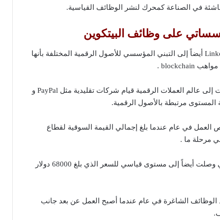
ناشئة في الصناعة كمحرك لنشر الوظائف القياسية.
ؤسساتي على وظائف البيتكوين
علاوة على ذلك ، أشار LinkedIn أيضاً إلى التبني المؤسسي للأصول الرقمية المختلفة بأنها
blockcha .
حيث شهد دخول المؤسسات إلى عالم العملات الرقمية قيام شركات تقليدية مثل PayPal و
ص العمل في عام عندما بلغ إجمالي القيمة السوقية لقطاع
بالطبع بقيادة البيتكوين التي وصلت أيضاً إلى مستوى قياسي للسعر الذي بلغ 68000 دولار
د الوظائف الشاغرة في عام عندما أصبح العمل عن بعد جانب
.