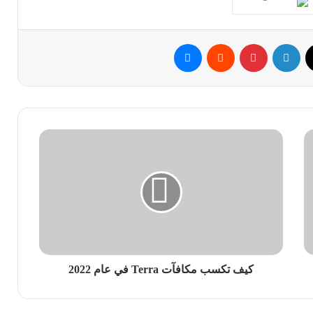
ك
‫X
لينكدإن
بينتيريست
ماسنجر
كيف
تكسب
مكافآت
Terra
في
عام
2022
كيف تكسب مكافآت Terra في عام 2022