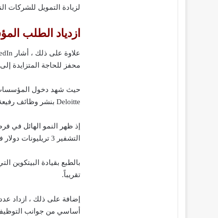
لزيادة التمويل للشركات ال
ازدياد الطلب الم
محفز للحاجة المتزايدة إلى مواهب in
Deloitte بنشر وظائف رفيعة المستوى مرتبطة بالأصول الرقمية.
إذ ظهر النمو الهائل في فر
التشفير 3 تريليونات دولار في مرحلة ما .
تقريباً.
إضافة على ذلك ، ازداد عد
أساسي من جوانب التوظيف