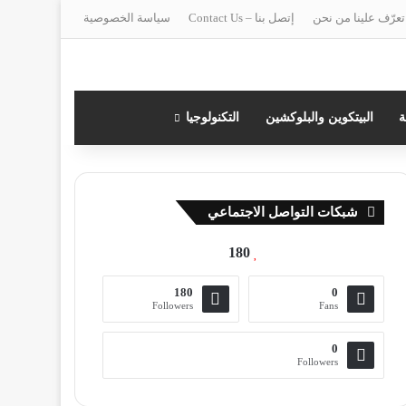
تعرّف علينا من نحن
إتصل بنا – Contact Us
سياسة الخصوصية
ة
البيتكوين والبلوكشين
التكنولوجيا
شبكات التواصل الاجتماعي
180
180
0
Followers
Fans
0
Followers