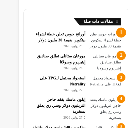
مقالات ذات صلة
أورانج جوس تعلن خطة لشراء
بيتكوين بقيمة 30 مليون دولار
29 يوليو، 2026
مورغان ستانلي تطلق صناديق
إيثيريوم وسولانا
28 يوليو، 2026
استحواذ محتمل لـTPG على
Netrality
27 يوليو، 2026
إيلون ماسك يفقد حاجز
التريليون دولار وسي زي يعلق
بسخرية
27 يوليو، 2026
بيتكوين بـ140 مليون دولار وانتهاء