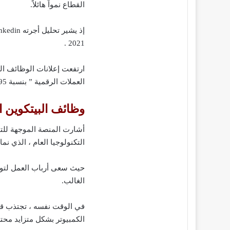
القطاع نمواً هائلاً.
2021 .
ارتفعت إعلانات الوظائف ال
العملات الرقمية ” بنسبة 395٪ في الولايات المتحدة وحدها.
وظائف البيتكوين ا
أشارت المنصة الموجهة للت
التكنولوجيا العام ، الذي نما بنسبة 98٪ خلال 
حيث سعى أرباب العمل لتو
الغالب.
في الوقت نفسه ، تجتذب ق
الكمبيوتر بشكل متزايد محتر