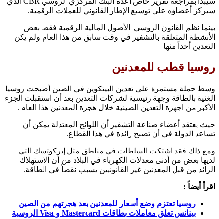
سيبدأ بمراجعة تقرير خاص أعده البنك المركزي الروسي CBR الذي
سيركز أعضاؤه على توسيع الإطار القانوني للعملات الرقمية.
بينما نظم القانون الروسي الأصول المالية الرقمية فقط بعض
الأنشطة المتعلقة بالتشفير في وقت سابق من هذا العام ولم يكن
التعدين أحداً منها
روسيا قطب للمعدنين
وسط حملة مستمرة على تعدين البيتكوين في الصين أصبحت روسيا
الغنية بالطاقة وجهة رئيسية لشركات التعدين بعد أن استقبلت الجزء
الأكبر من اجهزة التعدين الصينية خلال هجرة المعدنين هذا العام .
حيث يعتقد أعضاء صناعة التشفير أن اللوائح المعتدلة يمكن أن
تساعد الدولة في أن تصبح رائدة في هذا القطاع.
ومع ذلك فقد اشتكت السلطات في مناطق مثل إيركوتسك التي
لديها بعض من أدنى معدلات الكهرباء في البلاد من أن الاستهلاك
الزائد من قبل المعدنين غير القانونيين يسبب نقصاً في الطاقة.
اقرأ أيضاً :
روسيا تعتزم وضع أسعار للمعدنين بعد هجرتهم من الصين
بينانس تعلق معاملات بطاقات Mastercard و Visa الروسية