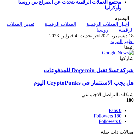
مجتمع العملات الرقمية يتحدث عن الصراع بين روسيا
وأوكرانيا
الوسوم
أخبار العملات الرقمية
العملات الرقمية
تعدين العملات
الرقمية
روسيا
18 ديسمبر، 2021
آخر تحديث: 4 فبراير، 2023
اظهر المزيد
إتبعنا
شاركها
‫X
تيلقرام
لينكدإن
واتساب
ماسنجر
ماسنجر
فيسبوك
بينتيريست
شركة
شركة تسلا تقبل Dogecoin للمدفوعات
تسلا
تقبل
هل
هل يجب الاستثمار في CryptoPunks اليوم
Dogecoin
يجب
للمدفوعات
الاستثمار
شبكات التواصل الاجتماعي
في
180
CryptoPunks
Fans
0
اليوم
Followers
180
Followers
0
مقالات ذات صلة