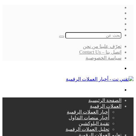
فيسبوك
‫X
لينكدإن
انستقرام
بحث
عن
تعرّف علينا من نحن
إتصل بنا – Contact Us
سياسة الخصوصية
بحث
عن
القائمة
الصفحة الرئيسية
العملات الرقمية
أخبار العملات الرقمية
أخبار منصات التداول
تقنية البلوكشين
تحليل العملات الرقمية
تعليم العملات الرقمية