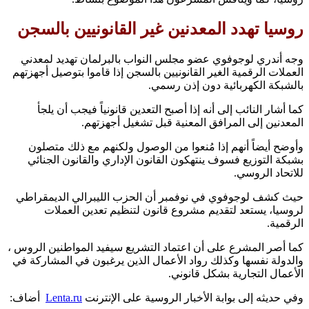
روسيا تهدد المعدنين غير القانونيين بالسجن
وجه أندري لوجوفوي عضو مجلس النواب بالبرلمان تهديد لمعدني
العملات الرقمية الغير القانونيين بالسجن إذا قاموا بتوصيل أجهزتهم
بالشبكة الكهربائية دون إذن رسمي.
كما أشار النائب إلى أنه إذا أصبح التعدين قانونياً فيجب أن يلجأ
المعدنين إلى المرافق المعنية قبل تشغيل أجهزتهم.
وأوضح أيضاً أنهم إذا مُنعوا من الوصول ولكنهم مع ذلك متصلون
بشبكة التوزيع فسوف ينتهكون القانون الإداري والقانون الجنائي
للاتحاد الروسي.
حيث كشف لوجوفوي في نوفمبر أن الحزب الليبرالي الديمقراطي
لروسيا، يستعد لتقديم مشروع قانون لتنظيم تعدين العملات
الرقمية.
كما أصر المشرع على أن اعتماد التشريع سيفيد المواطنين الروس ،
والدولة نفسها وكذلك رواد الأعمال الذين يرغبون في المشاركة في
الأعمال التجارية بشكل قانوني.
وفي حديثه إلى بوابة الأخبار الروسية على الإنترنت
Lenta.ru
أضاف: