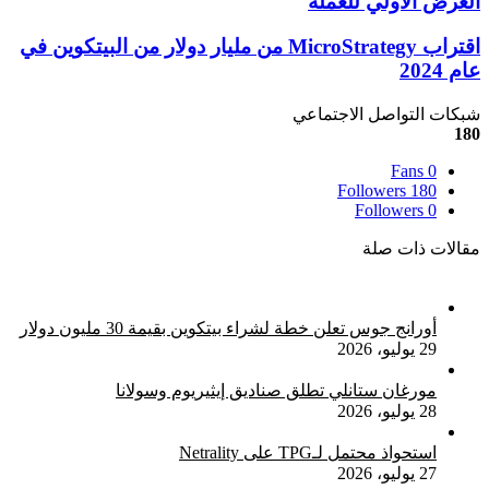
العرض الأولي للعملة
جديدة
Meme
اقتراب
اقتراب MicroStrategy من مليار دولار من البيتكوين في
تجمع
MicroStrategy
عام 2024
6
من
ملايين
مليار
شبكات التواصل الاجتماعي
دولار
دولار
180
في
من
العرض
البيتكوين
Fans
0
الأولي
في
Followers
180
للعملة
عام
Followers
0
2024
مقالات ذات صلة
أورانج جوس تعلن خطة لشراء بيتكوين بقيمة 30 مليون دولار
29 يوليو، 2026
مورغان ستانلي تطلق صناديق إيثيريوم وسولانا
28 يوليو، 2026
استحواذ محتمل لـTPG على Netrality
27 يوليو، 2026