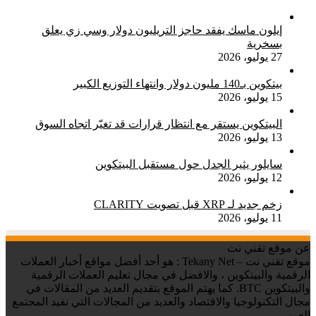
إيلون ماسك يفقد حاجز التريليون دولار وسي زي يعلق
بسخرية
27 يوليو، 2026
بيتكوين بـ140 مليون دولار وانتهاء التوزيع الكبير
15 يوليو، 2026
البيتكوين يستقر مع انتظار قرارات قد تغيّر اتجاه السوق
13 يوليو، 2026
سايلور يثير الجدل حول مستقبل البيتكوين
12 يوليو، 2026
زخم جديد لـ XRP قبل تصويت CLARITY
11 يوليو، 2026
عن موقع تقني نت
موقع تقني نت – Tekany Net : هو أحد أفضل مواقع أخبار العملات
الرقمية والبيتكوين ، والافضل في مجال تعليم العملات الرقمية
والبيتكوين BTC. كما يهتم الموقع بتقديم العديد من المقالات في
مجال التكنولوجيا والاقتصاد والعديد من المجالات التي تفيد المجتمع
العربي.