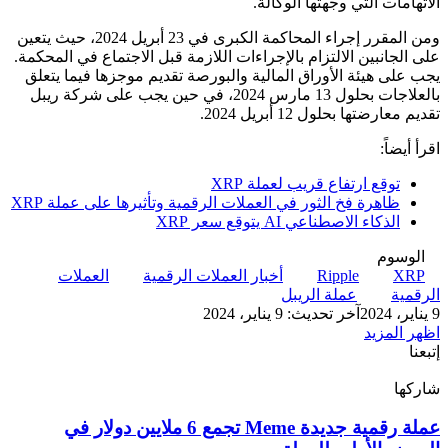
الاتهامات التي وجهتها الوكالة.
ومن المقرر إجراء المحاكمة الكبرى في 23 أبريل 2024، حيث يتعين
على الجانبين الالتزام بالإجراءات اللازمة قبل الاجتماع في المحكمة.
يجب على هيئة الأوراق المالية والبورصة تقديم موجزها فيما يتعلق
بالعلاجات بحلول 13 مارس 2024، في حين يجب على شركة ريبل
تقديم معارضتها بحلول 12 أبريل 2024.
اقرأ أيضاً:
توقع ارتفاع قريب لعملة XRP
ظاهرة فخ الثور في العملات الرقمية وتأثيرها على عملة XRP
الذكاء الاصطناعي AI يتوقع سعر XRP
الوسوم
XRP
Ripple
أخبار العملات الرقمية
العملات
الرقمية
عملة الريبل
9 يناير، 2024
آخر تحديث: 9 يناير، 2024
اظهر المزيد
إتبعنا
شاركها
‫X
تيلقرام
لينكدإن
واتساب
ماسنجر
ماسنجر
فيسبوك
بينتيريست
عملة
عملة رقمية جديدة Meme تجمع 6 ملايين دولار في
رقمية