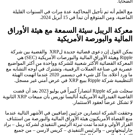
الضحايا.
مع العلم أنه تم تأجيل المحاكمة عدة مرات في السنوات القليلة
الماضية، ومن المتوقع أن تبدأ في 15 أبريل 2024.
معركة الريبل سيئة السمعة مع هيئة الأوراق
المالية والبورصة الأمريكية
يمكن القول إن دعوى قضائية جديدة لXRP والقضية بين شركة
Ripple وهيئة الأوراق المالية والبورصات الأمريكية (SEC) هي
المعركة القضائية الأكثر شعبية للشركة وواحدة من أكثر المواضيع
عصرية في صناعة العملات الرقمية، وتشترك في أوجه التشابه مع
ما ورد أعلاه. بدأ كل شيء في ديسمبر 2020 عندما اتهمت الهيئة
التنظيمية شركة Ripple ببيع XRP في عرض أمني غير مسجل.
سجلت شركة Ripple انتصاراً كبيراً في يوليو 2023 بعد أن قضت
القاضية الفيدرالية الأمريكية أناليسا توريس بأن مبيعات XRP الثانوية
لا تشكل عرضاً لعقود الاستثمار.
وحققت الشركة انتصارين جزئيين إضافيين في الأشهر التالية عندما
منع القضاة الأمريكيون هيئة الأوراق المالية والبورصة من استئناف
القرار الأولي وعندما تمت تبرئة الرئيس التنفيذي لشركة ريبل – براد
جارلينجهاوس – والرئيس التنفيذي – كريس لارسن – من جميع