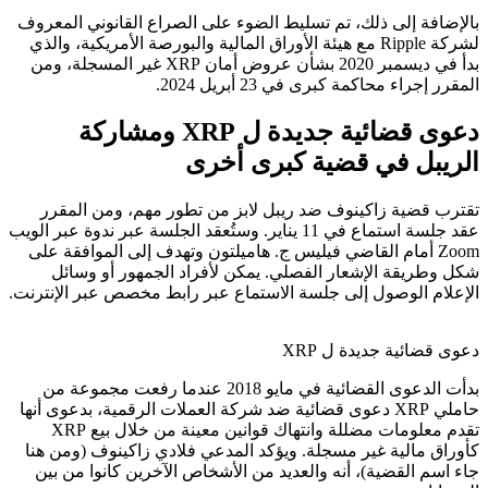
بالإضافة إلى ذلك، تم تسليط الضوء على الصراع القانوني المعروف
لشركة Ripple مع هيئة الأوراق المالية والبورصة الأمريكية، والذي
بدأ في ديسمبر 2020 بشأن عروض أمان XRP غير المسجلة، ومن
المقرر إجراء محاكمة كبرى في 23 أبريل 2024.
دعوى قضائية جديدة ل XRP ومشاركة
الريبل في قضية كبرى أخرى
تقترب قضية زاكينوف ضد ريبل لابز من تطور مهم، ومن المقرر
عقد جلسة استماع في 11 يناير. وستُعقد الجلسة عبر ندوة عبر الويب
Zoom أمام القاضي فيليس ج. هاميلتون وتهدف إلى الموافقة على
شكل وطريقة الإشعار الفصلي. يمكن لأفراد الجمهور أو وسائل
الإعلام الوصول إلى جلسة الاستماع عبر رابط مخصص عبر الإنترنت.
دعوى قضائية جديدة ل XRP
بدأت الدعوى القضائية في مايو 2018 عندما رفعت مجموعة من
حاملي XRP دعوى قضائية ضد شركة العملات الرقمية، بدعوى أنها
تقدم معلومات مضللة وانتهاك قوانين معينة من خلال بيع XRP
كأوراق مالية غير مسجلة. ويؤكد المدعي فلادي زاكينوف (ومن هنا
جاء اسم القضية)، أنه والعديد من الأشخاص الآخرين كانوا من بين