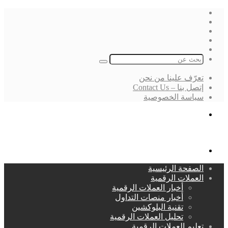
فيسبوك
‫X
لينكدإن
انستقرام
بحث
عن
تعرّف علينا من نحن
إتصل بنا – Contact Us
سياسة الخصوصية
بحث
عن
القائمة
الصفحة الرئيسية
العملات الرقمية
أخبار العملات الرقمية
أخبار منصات التداول
تقنية البلوكشين
تحليل العملات الرقمية
تعليم العملات الرقمية