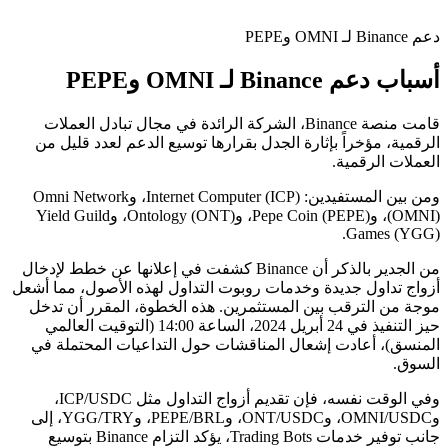
دعم Binance لـ OMNI وPEPE
أسباب دعم Binance لـ OMNI وPEPE
قامت منصة Binance، الشركة الرائدة في مجال تبادل العملات
الرقمية، مؤخراً بإثارة الجدل بقرارها توسيع الدعم لعدد قليل من
العملات الرقمية.
ومن بين المستفيدين: Internet Computer (ICP)، وOmni Network
(OMNI)، وPepe Coin (PEPE)، وOntology (ONT)، وYield Guild
Games (YGG).
من الجدير بالذكر أن Binance كشفت في إعلانها عن خطط لإدخال
أزواج تداول جديدة وخدمات روبوت التداول لهذه الأصول، مما أشعل
موجة من الترقب بين المستثمرين. هذه الخطوة، المقرر أن تدخل
حيز التنفيذ في 24 أبريل 2024، الساعة 14:00 (التوقيت العالمي
المنسق)، أعادت إشعال المناقشات حول التداعيات المحتملة في
السوق.
وفي الوقت نفسه، فإن تقديم أزواج التداول مثل ICP/USDC،
وOMNI/USDC، وONT/USDC، وPEPE/BRL، وYGG/TRY، إلى
جانب توفير خدمات Trading Bots، يؤكد التزام Binance بتوسيع