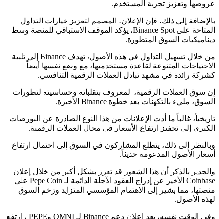
عروضها وتعزيز تجربة المستخدم.
بالإضافة إلى ذلك، فإن الإعلان، المصمم لتعزيز خيارات التداول
المتاحة على Binance Spot، يؤكد الموقف الاستباقي للمنصة وسط
ديناميكيات السوق المتطورة.
من خلال تسهيل التداول في هذه الأصول، تهدف Binance إلى تلبية
الاحتياجات المتنوعة لقاعدة مستخدميها، مع وضع نفسها أيضاً
كشركة رائدة في مشهد تبادل العملات الرقمية التنافسي.
إن سوق العملات الرقمية، المعروف بتقلباته وحساسيته لتطورات
السوق، مليء بالتكهنات بعد خطوة Binance الأخيرة.
تاريخياً، غالباً ما أدت الإعلانات من هذا النوع الصادرة عن البورصات
الكبرى إلى تحفيز ارتفاع الأسعار في مجال العملات الرقمية.
وبالنظر إلى ذلك، يتطلع المشاركون في السوق إلى احتمال ارتفاع
أسعار الأصول المدعومة حديثاً.
والجدير بالذكر أن هذا الشعور قد تعزز بشكل أكبر من خلال إعلان
Coinbase الأخير عن إدراج العقود الآجلة الدائمة لـ Pepe Coin على
منصتها، مما يشير إلى الاهتمام المؤسسي المتزايد وزخم السوق
لهذه الأصول.
وفي الوقت نفسه، بعد إعلان دعم Binance لـ OMNI وPEPE ، ارتفع