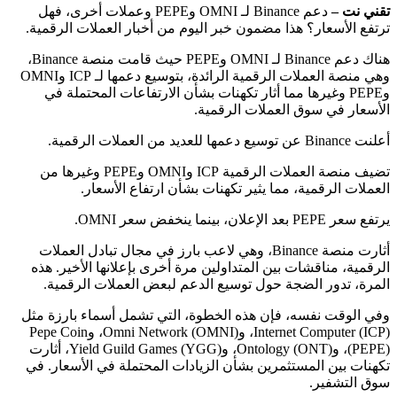
تقني نت –
دعم Binance لـ OMNI وPEPE وعملات أخرى، فهل
ترتفع الأسعار؟ هذا مضمون خبر اليوم من أخبار العملات الرقمية.
هناك دعم Binance لـ OMNI وPEPE حيث قامت منصة Binance،
وهي منصة العملات الرقمية الرائدة، بتوسيع دعمها لـ ICP وOMNI
وPEPE وغيرها مما أثار تكهنات بشأن الارتفاعات المحتملة في
الأسعار في سوق العملات الرقمية.
أعلنت Binance عن توسيع دعمها للعديد من العملات الرقمية.
تضيف منصة العملات الرقمية ICP وOMNI وPEPE وغيرها من
العملات الرقمية، مما يثير تكهنات بشأن ارتفاع الأسعار.
يرتفع سعر PEPE بعد الإعلان، بينما ينخفض سعر OMNI.
أثارت منصة Binance، وهي لاعب بارز في مجال تبادل العملات
الرقمية، مناقشات بين المتداولين مرة أخرى بإعلانها الأخير. هذه
المرة، تدور الضجة حول توسيع الدعم لبعض العملات الرقمية.
وفي الوقت نفسه، فإن هذه الخطوة، التي تشمل أسماء بارزة مثل
Internet Computer (ICP)، وOmni Network (OMNI)، وPepe Coin
(PEPE)، وOntology (ONT)، وYield Guild Games (YGG)، أثارت
تكهنات بين المستثمرين بشأن الزيادات المحتملة في الأسعار. في
سوق التشفير.