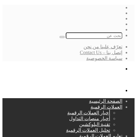
فيسبوك
‫X
لينكدإن
انستقرام
بحث
عن
تعرّف علينا من نحن
إتصل بنا – Contact Us
سياسة الخصوصية
بحث
عن
القائمة
الصفحة الرئيسية
العملات الرقمية
أخبار العملات الرقمية
أخبار منصات التداول
تقنية البلوكشين
تحليل العملات الرقمية
تعليم العملات الرقمية