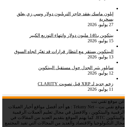
إيلون ماسك يفقد حاجز التريليون دولار وسي زي يعلق
بسخرية
27 يوليو، 2026
بيتكوين بـ140 مليون دولار وانتهاء التوزيع الكبير
15 يوليو، 2026
البيتكوين يستقر مع انتظار قرارات قد تغيّر اتجاه السوق
13 يوليو، 2026
سايلور يثير الجدل حول مستقبل البيتكوين
12 يوليو، 2026
زخم جديد لـ XRP قبل تصويت CLARITY
11 يوليو، 2026
عن موقع تقني نت
موقع تقني نت – Tekany Net : هو أحد أفضل مواقع أخبار العملات
الرقمية والبيتكوين ، والافضل في مجال تعليم العملات الرقمية
والبيتكوين BTC. كما يهتم الموقع بتقديم العديد من المقالات في
مجال التكنولوجيا والاقتصاد والعديد من المجالات التي تفيد المجتمع