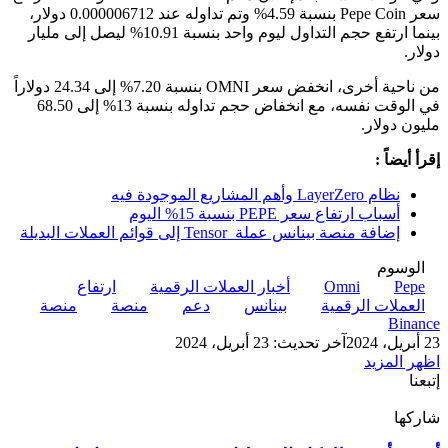
سعر Pepe Coin بنسبة 4.59% وتم تداوله عند 0.000006712 دولار،
بينما ارتفع حجم التداول ليوم واحد بنسبة 10.91% ليصل إلى مليار
دولار.
من ناحية أخرى، انخفض سعر OMNI بنسبة 7.20% إلى 24.34 دولاراً
في الوقت نفسه، مع انخفاض حجم تداوله بنسبة 13% إلى 68.50
مليون دولار.
إقرأ أيضاً :
نظام LayerZero وأهم المشاريع الموجودة فيه
أسباب ارتفاع سعر PEPE بنسبة 15% اليوم
إضافة منصة بينانس عملة Tensor إلى قوائم العملات البديلة
الوسوم
Pepe
Omni
أخبار العملات الرقمية
ارتفاع
العملات الرقمية
بينانس
دعم
منصة
منصة
Binance
23 أبريل، 2024
آخر تحديث: 23 أبريل، 2024
اظهر المزيد
إتبعنا
شاركها
‫X
تيلقرام
لينكدإن
واتساب
ماسنجر
ماسنجر
فيسبوك
بينتيريست