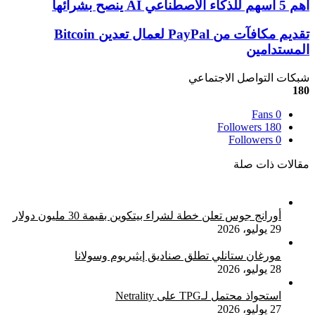
أهم
أهم 5 أسهم للذكاء الاصطناعي AI ينصح بشرائها
5
أسهم
تقديم
تقديم مكافآت من PayPal لعمال تعدين Bitcoin
للذكاء
مكافآت
المستدامين
الاصطناعي
من
AI
PayPal
شبكات التواصل الاجتماعي
ينصح
لعمال
180
بشرائها
تعدين
Bitcoin
Fans
0
المستدامين
Followers
180
Followers
0
مقالات ذات صلة
أورانج جوس تعلن خطة لشراء بيتكوين بقيمة 30 مليون دولار
29 يوليو، 2026
مورغان ستانلي تطلق صناديق إيثيريوم وسولانا
28 يوليو، 2026
استحواذ محتمل لـTPG على Netrality
27 يوليو، 2026