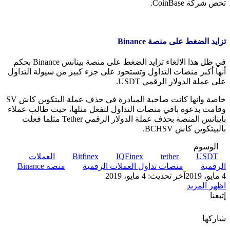
تخص شركة CoinBase.
تزايد الضغط على منصة Binance
في ظل هذا الالغاء تزايد الضغط على منصة بينانس Binance بحكم
أنها أكبر منصات التداول وتستحوذ على جزء كبير من سيولة التداول
على عملة الدولار الرقمي USDT.
خاصة وانها كانت صاحبة المبادرة في حذف عملة البتكوين كاش SV
وقامت بدعوة باقي منصات التداول لتفعل مثلها، حيث طالب عملاء
باينانس المنصة بحذف عملة الدولار الرقمي Tether مثلما فعلت
بالبيتكوين كاش BCHSV.
الوسوم
USDT
tether
IQFinex
Bitfinex
العملات
الرقمية
منصات تداول العملات الرقمية
منصة Binance
4 مايو، 2019
آخر تحديث: 4 مايو، 2019
اظهر المزيد
إتبعنا
شاركها
‫X
تيلقرام
لينكدإن
واتساب
ماسنجر
ماسنجر
فيسبوك
بينتيريست