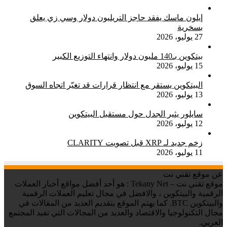
إيلون ماسك يفقد حاجز التريليون دولار وسي زي يعلق
بسخرية
27 يوليو، 2026
بيتكوين بـ140 مليون دولار وانتهاء التوزيع الكبير
15 يوليو، 2026
البيتكوين يستقر مع انتظار قرارات قد تغيّر اتجاه السوق
13 يوليو، 2026
سايلور يثير الجدل حول مستقبل البيتكوين
12 يوليو، 2026
زخم جديد لـ XRP قبل تصويت CLARITY
11 يوليو، 2026
عن موقع تقني نت
موقع تقني نت – Tekany Net : هو أحد أفضل مواقع أخبار العملات
الرقمية والبيتكوين ، والافضل في مجال تعليم العملات الرقمية
والبيتكوين BTC. كما يهتم الموقع بتقديم العديد من المقالات في
مجال التكنولوجيا والاقتصاد والعديد من المجالات التي تفيد المجتمع
العربي.