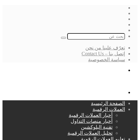
فيسبوك
‫X
لينكدإن
انستقرام
بحث
عن
تعرّف علينا من نحن
إتصل بنا – Contact Us
سياسة الخصوصية
بحث
عن
القائمة
الصفحة الرئيسية
العملات الرقمية
أخبار العملات الرقمية
أخبار منصات التداول
تقنية البلوكشين
تحليل العملات الرقمية
تعليم العملات الرقمية