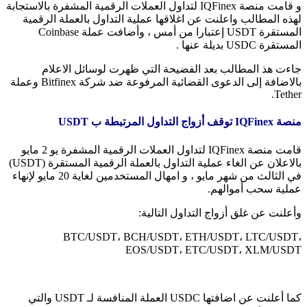
و قامت منصة IQFinex لتداول العملات الرقمية المشفرة بالاستجابة
لهذه المطالب واعلنت عن اغلاقها عملية التداول بالعملة الرقمية
المستقرة USDT إعتبارا من أمس ، وأضافت عملة Coinbase
المستقرة USDC بديلة عنها .
جاءت هذ المطالب بعد الفضيحة التي ظهرت لوسائل الاعلام
بالاضافة إلى الدعوى القضائية المرفوعة ضد شركة Bitfinex وعملة
Tether.
منصة IQFinex توقف أزواج التداول المرتبطة ب USDT
قامت منصة IQFinex لتداول العملات الرقمية المشفرة يو 2 مايو
بالاعلان عن الغاء عملية التداول بالعملة الرقمية المستقرة (USDT)
في الثالث من شهر مايو ، و امهال المستخدمين لغاية 20 مايو لإنهاء
عملية سحب أموالهم.
وأعلنت عن غلق أزواج التداول التالية:
BTC/USDT، BCH/USDT، ETH/USDT، LTC/USDT،
EOS/USDT، ETC/USDT، XLM/USDT
كما أعلنت عن اضافتها USDC العملة المنافسة لـ USDT والتي