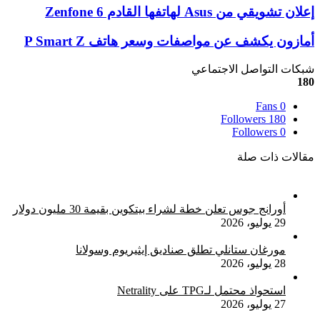
إعلان
إعلان تشويقي من Asus لهاتفها القادم Zenfone 6
تشويقي
من
أمازون
أمازون يكشف عن مواصفات وسعر هاتف P Smart Z
Asus
يكشف
لهاتفها
عن
شبكات التواصل الاجتماعي
القادم
مواصفات
180
Zenfone
وسعر
6
Fans
0
هاتف
Followers
180
P
Followers
0
Smart
Z
مقالات ذات صلة
أورانج جوس تعلن خطة لشراء بيتكوين بقيمة 30 مليون دولار
29 يوليو، 2026
مورغان ستانلي تطلق صناديق إيثيريوم وسولانا
28 يوليو، 2026
استحواذ محتمل لـTPG على Netrality
27 يوليو، 2026