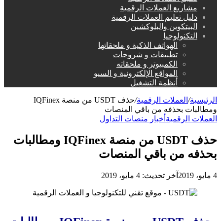
مشاريع العملات الرقمية
دليل تعليم العملات الرقمية
البيتكوين والبلوكشين
التكنولوجيا
الهواتف الذكية و ملحقاتها
تطبيقات و شروحات
الكمبيوتر و ملحقاته
المواقع الإلكترونية و السيو
أنظمة التشغيل
الرئيسية
/
العملات الرقمية
/
حذف USDT من منصة IQFinex
ومطالبات بحذفه من باقي المنصات
العملات الرقمية
أخبار منصات التداول
حذف USDT من منصة IQFinex ومطالبات
بحذفه من باقي المنصات
4 مايو، 2019
آخر تحديث: 4 مايو، 2019