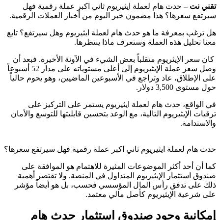
تقني نت –
حدث هام لعملة ايثيريوم ثاني اكبر عملة رقمية فهل
سيرتفع سعرها؟ هذا مضمون خبر اليوم من أخبار العملات الرقمية.
هل ترغب بمعرفة ما هو حدث هام لعملة ايثيريوم وهل سيرتفع؟ تابع
معنا تحليل هذه العملة وستعرف ماذا ينتظرها.
كان سعر الإيثريوم متقلباً بعض الشيء في الآونة الأخيرة. فبعد أن
وصل سعر عملة الإيثيريوم إلى أعلى مستوياته على مدار 52 أسبوعاً
على الإطلاق، عاد وتراجع في الأسبوعين الماضيين، وهو يحوم حالياً
حول مستوى 3,500 دولار.
في الواقع، حدث هام لعملة ايثيريوم يستمر على التركيز على
ترقيات الإيثيريوم التالية، مع الوعد بتحسين قابليتها للتوسع والأمان
والاستدامة.
حدث هام لعملة ايثيريوم ثاني اكبر عملة رقمية فهل سيرتفع سعرها؟
كما أن أحد أكثر الموضوعات المثيرة للاهتمام هو الموافقة على
صندوق استثمار الإيثيريوم المتداول في المنصة. ولا تقتصر أهمية
ذلك على تدفق رأس المال المؤسسي فحسب، بل هو أيضاً مؤشر
على شرعية الإيثيريوم كأصل مالي معتمد.
إمكانية وجود صندوق استثمار حدث هام