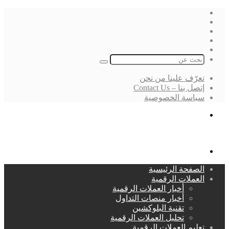
فيسبوك
‫X
لينكدإن
انستقرام
بحث
عن
تعرّف علينا من نحن
إتصل بنا – Contact Us
سياسة الخصوصية
بحث
عن
القائمة
الصفحة الرئيسية
العملات الرقمية
أخبار العملات الرقمية
أخبار منصات التداول
تقنية البلوكشين
تحليل العملات الرقمية
تعليم العملات الرقمية