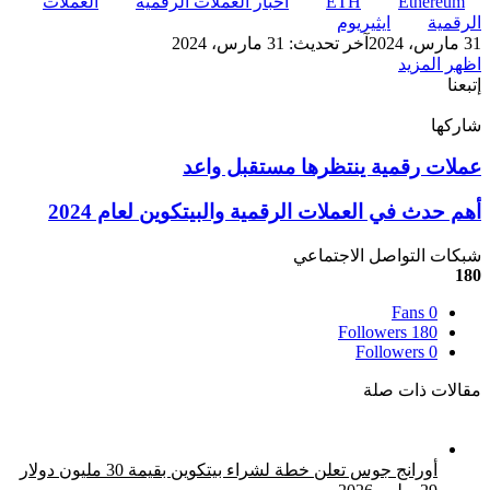
Ethereum
ETH
أخبار العملات الرقمية
العملات
الرقمية
ايثيريوم
31 مارس، 2024
آخر تحديث: 31 مارس، 2024
اظهر المزيد
إتبعنا
شاركها
‫X
تيلقرام
لينكدإن
واتساب
ماسنجر
ماسنجر
فيسبوك
بينتيريست
عملات
عملات رقمية ينتظرها مستقبل واعد
رقمية
ينتظرها
أهم
أهم حدث في العملات الرقمية والبيتكوين لعام 2024
مستقبل
حدث
واعد
في
شبكات التواصل الاجتماعي
العملات
180
الرقمية
Fans
0
والبيتكوين
Followers
180
لعام
Followers
0
2024
مقالات ذات صلة
أورانج جوس تعلن خطة لشراء بيتكوين بقيمة 30 مليون دولار