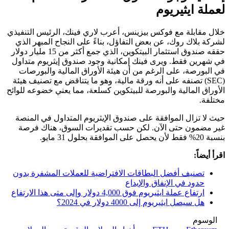
لعملة ايثيريوم
خلال مقابلة مع فوكس بيزينس، أعرب لاري فينك، الرئيس التنفيذي
لشركة بلاك روك، عن بعض التفاؤل، بناءً على النجاح المبهر الذي
حققه صندوق استثمار البيتكوين، الذي جمع أكثر من 15 مليار دولار
في شهرين فقط. ويرى فينك إمكانية وجود صندوق إيثريوم متداول
في البورصة، على الرغم من أن هيئة الأوراق المالية والبورصات
(SEC) تصنفه على أنه ورقة مالية، وهو ما يتناقض مع تصنيف هيئة
الأوراق المالية والبورصة للبيتكوين كسلعة، مما يعني خضوعه للوائح
مختلفة.
حيث لا تزال الموافقة على صندوق الإيثريوم المتداول في المنصة
غير مضمون حتى الآن. لكن حسب تقديرات السوق، هناك فرصة
بنسبة 20% فقط لأن يحصل على الموافقة بحلول 31 مايو.
اقرأ أيضاً:
تصنيف أفضل البطاقات الافتراضية للعملات المشفرة بدون
حدود في الإنفاق والإيداع
ارتفاع عملة ايثيريوم فوق 4,000 دولار وإلى متى هذا الارتفاع
هل سيصل ايثيريوم إلى 4000 دولار في 2024؟
الوسوم