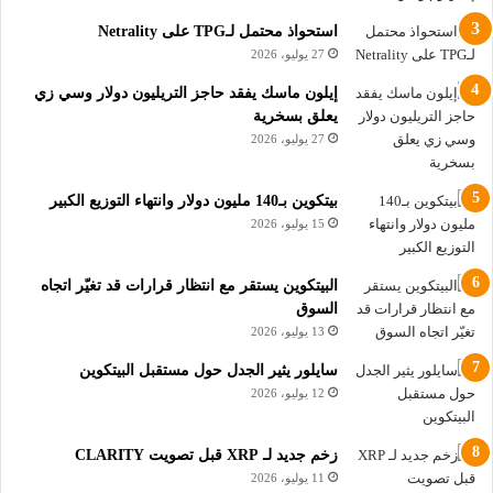
حدث هام في مدينة عربية يرسم مستقبل العملات الرقمية
استحواذ محتمل لـTPG على Netrality
27 يوليو، 2026
وقال أحد الحاضرين، هربرت آر. سيم، الذي كان يرتدي سترة بطابع
البيتكوين، إن التنبؤ بتأثير سياسات ترامب على قطاع العملات
إيلون ماسك يفقد حاجز التريليون دولار وسي زي
يعلق بسخرية
الرقمية أمر صعب للغاية “لكن حتى الآن… التقدم يتركز في الجانب
27 يوليو، 2026
التنظيمي”.
الإمارات تتحول إلى مركز عالمي
بيتكوين بـ140 مليون دولار وانتهاء التوزيع الكبير
15 يوليو، 2026
للعملات الرقمية
البيتكوين يستقر مع انتظار قرارات قد تغيّر اتجاه
تواصل الإمارات العربية المتحدة ترسيخ مكانتها كمركز رئيسي
السوق
لشركات العملات الرقمية، مع قيام العديد منها بفتح مقرات جديدة أو
13 يوليو، 2026
السعي للتوسع فيها.
سايلور يثير الجدل حول مستقبل البيتكوين
12 يوليو، 2026
وأعلنت “بينانس” (Binance)، أكبر منصة لتداول العملات الرقمية في
العالم، في مارس الماضي أن مجموعة “MGX”، المدعومة من
زخم جديد لـ XRP قبل تصويت CLARITY
أبوظبي، استثمرت ملياري دولار فيها، مما عمّق علاقاتها مع الإمارات.
11 يوليو، 2026