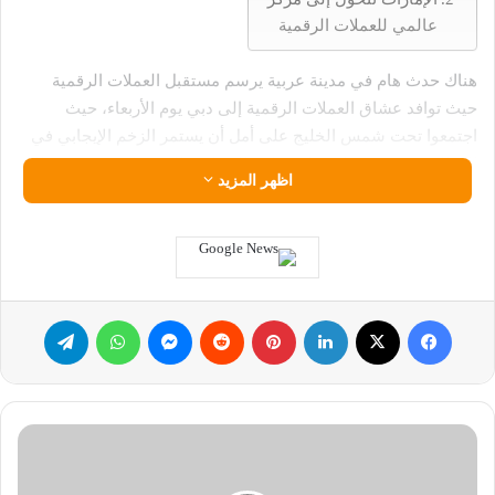
عالمي للعملات الرقمية
هناك حدث هام في مدينة عربية يرسم مستقبل العملات الرقمية
حيث توافد عشاق العملات الرقمية إلى دبي يوم الأربعاء، حيث
اجتمعوا تحت شمس الخليج على أمل أن يستمر الزخم الإيجابي في
القطاع، رغم مؤشرات على تراجع الحماسة المرتبطة بموقف دونالد
اظهر المزيد
ترامب الداعم للعملات الرقمية.
حدث هام في مدينة عربية يرسم
مستقبل العملات الرقمية
فيسبوك
‫X
لينكدإن
بينتيريست
ماسنجر
واتساب
تيلقرام
تضم قائمة المتحدثين في حدث هام في مدينة عربية يرسم مستقبل
العملات الرقمية اولذي يستمر يومين في مدينة الصحراء رؤساء
تنفيذيين لبعض أكبر شركات العملات الرقمية في العالم، ورئيس
قسم الأصول الرقمية في شركتي “بلاك روك” (BlackRock)
توقع
و”غولدمان ساكس (NYSE:GS)” (Goldman Sachs)، بالإضافة إلى
ارتفاع
إريك ترامب، نجل الرئيس الأميركي، الذي من المقرر أن يلقي كلمة
سعر