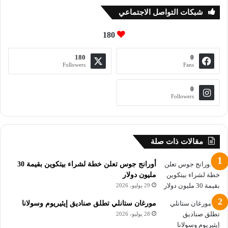
شبكات التواصل الاجتماعي
قال ميكلوش فيزبريمي، الرئيس التنفيذي للعمليات في منصة بث
متكاملة مع تكنولوجيا الويب 3: “على المدى الطويل، سيكون الأمر
180
جيداً لصناعة العملات الرقمية، لكن ذلك يعتمد حقاً على تعافي
180
0
الاقتصاد العالمي”.
Followers
Fans
وأضاف: “أعتقد أنه بمجرد أن تبدأ التعريفات الجمركية في التأثير
0
على الدول، ستحدث الكثير من الأضرار، وقد نتجه إلى أوقات
Followers
صعبة”.جاء حدث هام في مدينة عربية يرسم مستقبل العملات
الرقمية رغم التحديات، فقد شهد القطاع بداية قوية للعام 2025 مع
تدفق الأموال بشكل ملحوظ.
مقالات ذات صلة
فقد بلغ إجمالي استثمارات رأس المال المغامر العالمي في شركات
أورانج جوس تعلن خطة لشراء بيتكوين بقيمة 30
العملات الرقمية 5.4 مليار دولار خلال الربع الأول من 2025، وهو
مليون دولار
أفضل ربع منذ منتصف عام 2022، وفقاً لبيانات “بيتش بوك”
29 يوليو، 2026
(PitchBook).
مورغان ستانلي تطلق صناديق إيثيريوم وسولانا
28 يوليو، 2026