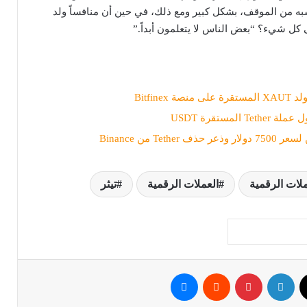
به من الموقف، بشكل كبير ومع ذلك، في حين أن منافساً ولد
كل شيء؟ “بعض الناس لا يتعلمون أبداً.”
Bitfinex
المستقرة USDT
Tethe من Binance
ملات الرقمية
العملات الرقمية
تيثر
ك
‫X
لينكدإن
بينتيريست
ماسنجر