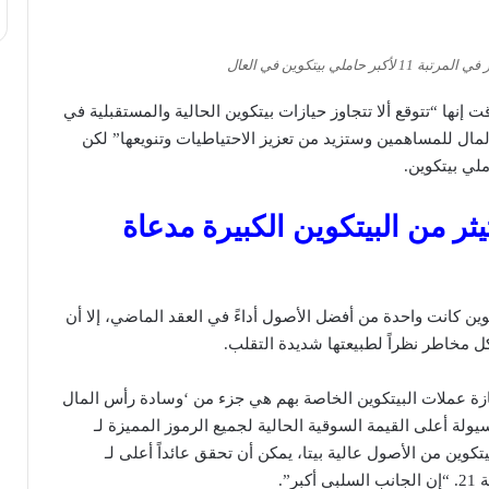
المرتبة 11 لأكبر حاملي بيتكوين في العال
إنها “تتوقع ألا تتجاوز حيازات بيتكوين الحالية والمستقبلية في
لمال للمساهمين وستزيد من تعزيز الاحتياطيات وتنويعها” لكن
ثر من البيتكوين الكبيرة مدعاة
ين كانت واحدة من أفضل الأصول أداءً في العقد الماضي، إلا أن
 مخاطر نظراً لطبيعتها شديدة التقلب.
ان Tether، فإن حيازة عملات البيتكوين الخاصة بهم هي جزء من ‘وسادة رأس المال
لة أعلى القيمة السوقية الحالية لجميع الرموز المميزة لـ
ة البيتكوين من الأصول عالية بيتا، يمكن أن تحقق عائداً أعلى لـ