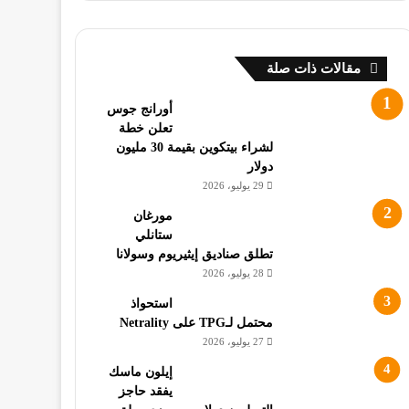
مقالات ذات صلة
أورانج جوس
تعلن خطة
لشراء بيتكوين بقيمة 30 مليون
دولار
29 يوليو، 2026
مورغان
ستانلي
تطلق صناديق إيثيريوم وسولانا
28 يوليو، 2026
استحواذ
محتمل لـTPG على Netrality
27 يوليو، 2026
إيلون ماسك
يفقد حاجز