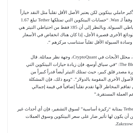
ح تيثر في المرتبة 11 لأكبر حاملي بيتكوين لكن يعتبر الأصل الأقل تقلباً مثل النقد خياراً
أكثر أماناً كوسادة للسيولة، وفقاً لـ Wan. “حسابات البيتكوين التي تمتلكها Tether تبلغ 1.67
مليار دولار، أي 50٪ من احتياطي السيولة. وبالنظر إلى أن 85٪ فقط من احتياطي التيثر هي
لودائع الأخرى قصيرة الأجل، إذا كان هناك انخفاض في الأسعار
 وسادة السيولة الأقل تقلباً ستناسب مركزهم “.
شارك Mikołaj Zakrzowski، محلل الأبحاث في CryptoQuant، وجهة نظر مماثلة. قال
زاكروزوفسكي لصحيفة The Block: “في سياق أوسع، فإن زيادة حيازات البيتكوين التي
ة مصدر قلق كبير، حيث تمتلك التيثر أيضاً قدراً كبيراً من
لأصول الأخرى المقومة بالدولار”. “ومع ذلك، فإن المشكلة
فاقم المخاطر لأنها تقدم تقلباً إضافياً في قيمة إجمالي
م العملة المستقرة.”
علاوة على ذلك، نظراً لأن Tether بمثابة “ركيزة أساسية” لسوق التشفير، فإن أي أحداث غير
 تؤثر على Tether يمكن أن يكون لها تأثير ضار على سعر البيتكوين وسوق العملات