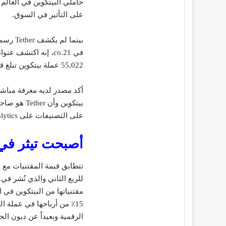
حاملي البيتكوين في العالم
على التأثير في السوق.
55,022 عملة بيتكوين تبلغ قيمتها حوالي 1.6 مليار دولار.
بيتكوين وأ
على التصنيفات على Dune Analytics بواسطة 21.co.
أصبحت تيثر في المرتبة 11 لأك
للربع الثاني والذي نُشر 
مقتنياتها من البيتكوين في 
15٪ من أرباحها في عملة ا
الرقمية وبعيداً عن ديون الح