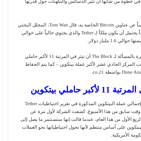
 في خطوة من شأنها أن تثير الدسائس والتكهنات حول قدرتها
بينما لم يكشف Tether رسمياً عن عناوين Bitcoin الخاصة به، قال Tom Wan، المحلل البحثي
في ​​21.co، إنه اكتشف عنواناً يحتمل أن يكون ملكاً لـ Tether والذي يحتوي حالياً على حوالي
أكد مصدر لديه معرفة مباشرة بالمسألة لـ The Block أن تيثر في المرتبة 11 لأكبر حاملي
ن Tether هو صاحب المركز الحادي عشر لأكبر عملة بيتكوين – كما يتم الحفاظ
بر حاملي بيتكوين
تتطابق قيمة المقتنيات مع إجمالي عملة البيتكوين المذكورة في تقرير احتياطيات Tether
في وقت سابق من هذا الأسبوع. كشفت الشركة لأول مرة عن
الربع الأول من هذا العام، عندما قالت إنها ستستثمر ما يصل إلى
لبيتكوين على أساس منتظم لأنها تحول احتياطياتها نحو العملات
كومة الأمريكية.