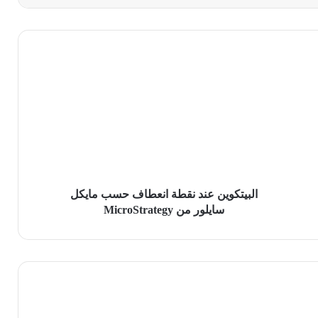
البيتكوين
عند
نقطة
انعطاف
حسب
مايكل
سايلور
من
MicroStrategy
البيتكوين عند نقطة انعطاف حسب مايكل
سايلور من MicroStrategy