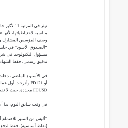
تيثر في الم
مناسبة لاحتياطياتها، لأنها
“الصندوق الأسود” في جلسة
تدقيق رسمي، فقط الشهاد
في الأسبوع الماضي، دخل
أو FD121 وأدرجت أول
FDUSD محددة. حيث لا تقدم Binance تداولاً مجانياً لأزواج Tether’s USDT.
في وقت سابق اليوم، بدا أن Ardoino يستهدف شراكة Binance مع st Digital