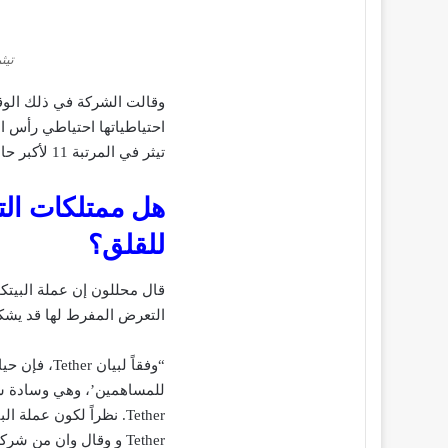
تيثر في 
وقالت الشركة في ذلك الوقت 
احتياطياتها احتياطي رأس ا
تيثر في المرتبة 11 لأكبر حاملي بيتكوين.
هل ممتلكات التي
للقلق؟
قال محللون إن عملة البيتكو
التعرض المفرط لها قد يشكل
“وفقاً لبي
للمساهمين’، وهي وسادة سيو
Tether. نظراً لكون عمل
Tether و وقال وان من شركة 21. “إن الجانب السلبي أكبر”.