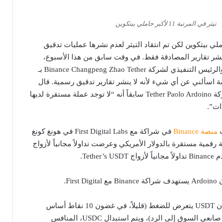
تيثر في المرتبة 11 لأكبر حاملي بيتكوين
رتبة 11 لأكبر حاملي بيتكوين لكن تم انتقاد التيثر لعدم نشرها عمليات تدقيق
 تنشر تقارير المصادقة فقط. في وقت سابق من هذا الأسبوع،
وصف المؤسس المشارك والرئيس التنفيذي لشركة Binance Changpeng Zhao Tether بـ
 اسألني عن أي شيء لأنه لا ينشر تقارير تدقيق رسمية. قال
مسؤول التكنولوجيا في شركة Tether Paolo Ardoino سابقاً أنه “لا توجد عملة مستقرة لديها
ات”.
ت
منصة Binance
في شراكة مع First Digital Labs في هونغ كونغ
 عملة رقمية مستقرة بالدولار الأمريكي وعرضت تداولاً مجانياً لأزواج
Fir.
“أليس من المثير للاهتمام أن USDT يتعرض للضغط (قليلاً، في غضون 10 نقاط أساس
[نقاط أساسية]، فقط لدفع صانعي السوق إلى الرد)، ويتم استبدال USDC، المنافس