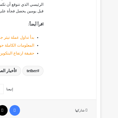
الرئيسي الذي تتوقع أن تكس
قبل يومين يحصل فجأة على 
اقرأ أيضاً:
بدأ تداول عملة تيثر جولد XAUT المستقرة على منصة 
المعلومات الكاملة حول عملة Tether 
حقيقة ارتفاع البتكوين لسعر 7500 دولار وذعر حذف r
tether
أخبار الع
إتبعنا
فيسبو
شاركها