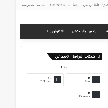
تعرّف علينا من نحن
إتصل بنا – Contact Us
سياسة الخصوصية
ة
البيتكوين والبلوكشين
التكنولوجيا
شبكات التواصل الاجتماعي
180
180
0
Followers
Fans
0
Followers