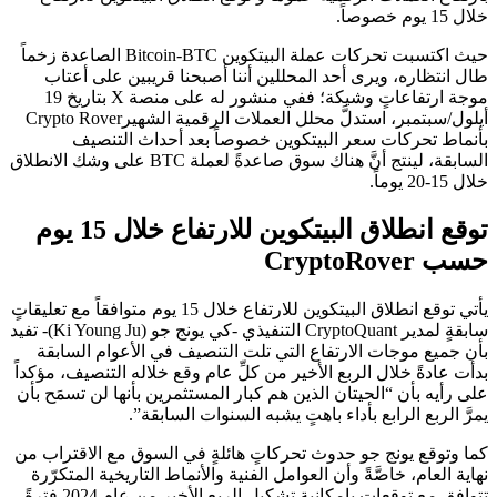
خلال 15 يوم خصوصاً.
حيث اكتسبت تحركات عملة البيتكوين Bitcoin-BTC الصاعدة زخماً
طال انتظاره، ويرى أحد المحللين أننا أصبحنا قريبين على أعتاب
موجة ارتفاعاتٍ وشيكة؛ ففي منشور له على منصة X بتاريخ 19
أيلول/سبتمبر، استدلَّ محلل العملات الرقمية الشهيرCrypto Rover
بأنماط تحركات سعر البيتكوين خصوصاً بعد أحداث التنصيف
السابقة، لينتج أنَّ هناك سوق صاعدةً لعملة BTC على وشك الانطلاق
خلال 15-20 يوماً.
توقع انطلاق البيتكوين للارتفاع خلال 15 يوم
حسب CryptoRover
يأتي توقع انطلاق البيتكوين للارتفاع خلال 15 يوم متوافقاً مع تعليقاتٍ
سابقةٍ لمدير CryptoQuant التنفيذي -كي يونج جو (Ki Young Ju)- تفيد
بأن جميع موجات الارتفاع التي تلت التنصيف في الأعوام السابقة
بدأت عادةً خلال الربع الأخير من كلِّ عام وقع خلاله التنصيف، مؤكداً
على رأيه بأن “الحيتان الذين هم كبار المستثمرين بأنها لن تسمَح بأن
يمرَّ الربع الرابع بأداء باهتٍ يشبه السنوات السابقة”.
كما وتوقع يونج جو حدوث تحركاتٍ هائلةٍ في السوق مع الاقتراب من
نهاية العام، خاصَّةً وأن العوامل الفنية والأنماط التاريخية المتكرّرة
تتوافق مع توقعاتٍ بإمكانية تشكيل الربع الأخير من عام 2024 فترةً