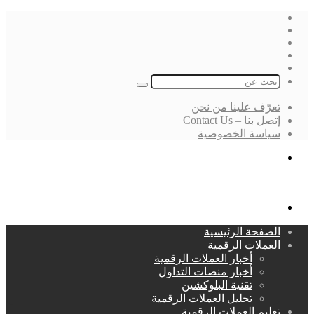
فيسبوك
‫X
لينكدإن
انستقرام
بحث
عن
تعرّف علينا من نحن
إتصل بنا – Contact Us
سياسة الخصوصية
بحث
عن
القائمة
الصفحة الرئيسية
العملات الرقمية
أخبار العملات الرقمية
أخبار منصات التداول
تقنية البلوكشين
تحليل العملات الرقمية
تعليم العملات الرقمية