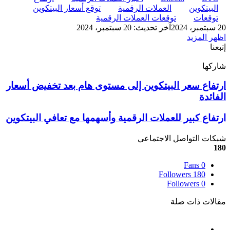
البيتكوين
العملات الرقمية
توقع أسعار البيتكوين
توقعات
توقعات العملات الرقمية
20 سبتمبر، 2024
آخر تحديث: 20 سبتمبر، 2024
اظهر المزيد
إتبعنا
شاركها
‫X
تيلقرام
لينكدإن
واتساب
ماسنجر
ماسنجر
فيسبوك
بينتيريست
ارتفاع
ارتفاع سعر البيتكوين إلى مستوى هام بعد تخفيض أسعار
سعر
الفائدة
البيتكوين
إلى
ارتفاع
ارتفاع كبير للعملات الرقمية وأسهمها مع تعافي البيتكوين
مستوى
كبير
هام
للعملات
شبكات التواصل الاجتماعي
بعد
الرقمية
180
تخفيض
وأسهمها
أسعار
Fans
0
مع
الفائدة
Followers
180
تعافي
Followers
0
البيتكوين
مقالات ذات صلة