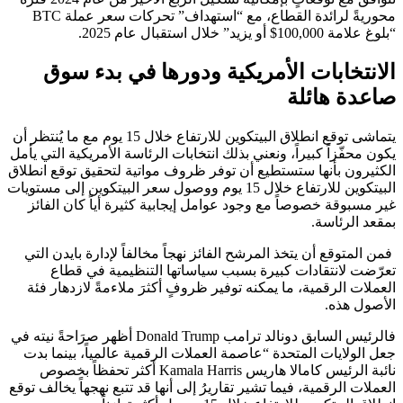
محوريةً لرائدة القطاع، مع “استهداف” تحركات سعر عملة BTC
“بلوغ علامة 100,000$ أو يزيد” خلال استقبال عام 2025.
الانتخابات الأمريكية ودورها في بدء سوق
صاعدة هائلة
يتماشى توقع انطلاق البيتكوين للارتفاع خلال 15 يوم مع ما يُنتظر أن
يكون محفّزاً كبيراً، ونعني بذلك انتخابات الرئاسة الأمريكية التي يأمل
الكثيرون بأنها ستستطيع أن توفر ظروف مواتية لتحقيق توقع انطلاق
البيتكوين للارتفاع خلال 15 يوم ووصول سعر البيتكوين إلى مستويات
غير مسبوقة خصوصاً مع وجود عوامل إيجابية كثيرة أياً كان الفائز
بمقعد الرئاسة.
فمن المتوقع أن يتخذ المرشح الفائز نهجاً مخالفاً لإدارة بايدن التي
تعرّضت لانتقادات كبيرة بسبب سياساتها التنظيمية في قطاع
العملات الرقمية، ما يمكنه توفير ظروفٍ أكثرَ ملاءمةً لازدهار فئة
الأصول هذه.
فالرئيس السابق دونالد ترامب Donald Trump أظهر صرَاحةً نيته في
جعل الولايات المتحدة “عاصمة العملات الرقمية عالمياً، بينما بدت
نائبة الرئيس كامالا هاريس Kamala Harris أكثر تحفظاً بخصوص
العملات الرقمية، فيما تشير تقاريرُ إلى أنها قد تتبع نهجهاً يخالف توقع