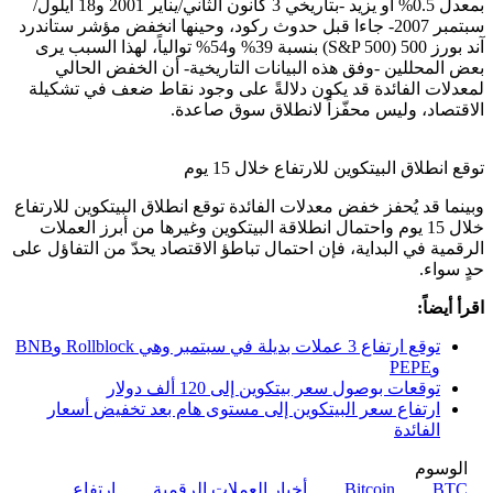
بمعدل 0.5% أو يزيد -بتاريخي 3 كانون الثاني/يناير 2001 و18 أيلول/
سبتمبر 2007- جاءا قبل حدوث ركود، وحينها انخفض مؤشر ستاندرد
آند بورز 500 (S&P 500) بنسبة 39% و54% توالياً، لهذا السبب يرى
بعض المحللين -وفق هذه البيانات التاريخية- أن الخفض الحالي
لمعدلات الفائدة قد يكون دلالةً على وجود نقاط ضعف في تشكيلة
الاقتصاد، وليس محفّزاً لانطلاق سوق صاعدة.
توقع انطلاق البيتكوين للارتفاع خلال 15 يوم
وبينما قد يُحفز خفض معدلات الفائدة توقع انطلاق البيتكوين للارتفاع
خلال 15 يوم واحتمال انطلاقة البيتكوين وغيرها من أبرز العملات
الرقمية في البداية، فإن احتمال تباطؤ الاقتصاد يحدّ من التفاؤل على
حدٍ سواء.
اقرأ أيضاً:
توقع ارتفاع 3 عملات بديلة في سبتمبر وهي Rollblock وBNB
وPEPE
توقعات بوصول سعر بيتكوين إلى 120 ألف دولار
ارتفاع سعر البيتكوين إلى مستوى هام بعد تخفيض أسعار
الفائدة
الوسوم
BTC
Bitcoin
أخبار العملات الرقمية
ارتفاع