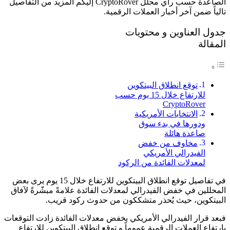
الصاعدة حسب رأي محلل CryptoRover إليكم المزيد من التفاصيل
تالياً ضمن آخر أخبار العملات الرقمية.
جدول العناوين و محتويات
المقالة
توقع انطلاق البيتكوين
للارتفاع خلال 15 يوم حسب
CryptoRover
الانتخابات الأمريكية
ودورها في بدء سوق
صاعدة هائلة
مخاوف من خفض
الفيدرالي الأمريكي
لمعدلات الفائدة من الركود
في تفاصيل توقع انطلاق البيتكوين للارتفاع خلال 15 يوم يرى بعض
المحللين في خفض الفيدرالي لمعدلات الفائدة علامةً مبشّرةً لآفاق
البيتكوين، حيث يُحذر متشككون من حدوث ركود قريب.
فبعد قرار الفيدرالي الأمريكي بخفض معدلات الفائدة زادت التوقعات
بارتفاع العملات الرقمية عموماً و توقع انطلاق البيتكوين للارتفاع