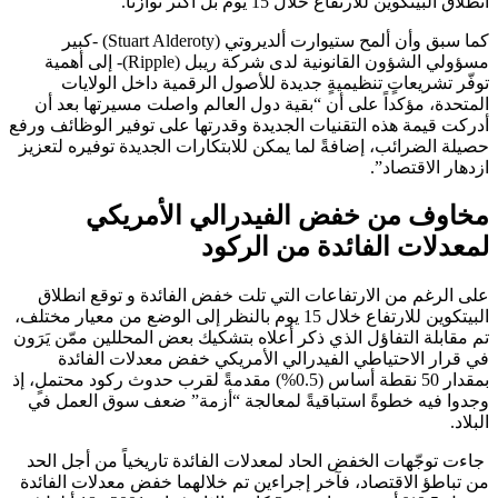
انطلاق البيتكوين للارتفاع خلال 15 يوم بل أكثر توازناً.
كما سبق وأن ألمح ستيوارت ألديروتي (Stuart Alderoty) -كبير
مسؤولي الشؤون القانونية لدى شركة ريبل (Ripple)- إلى أهمية
توفّر تشريعاتٍ تنظيميةٍ جديدة للأصول الرقمية داخل الولايات
المتحدة، مؤكداً على أن “بقية دول العالم واصلت مسيرتها بعد أن
أدركت قيمة هذه التقنيات الجديدة وقدرتها على توفير الوظائف ورفع
حصيلة الضرائب، إضافةً لما يمكن للابتكارات الجديدة توفيره لتعزيز
ازدهار الاقتصاد”.
مخاوف من خفض الفيدرالي الأمريكي
لمعدلات الفائدة من الركود
على الرغم من الارتفاعات التي تلت خفض الفائدة و توقع انطلاق
البيتكوين للارتفاع خلال 15 يوم بالنظر إلى الوضع من معيار مختلف،
تم مقابلة التفاؤل الذي ذكر أعلاه بتشكيك بعض المحللين ممّن يَرَون
في قرار الاحتياطي الفيدرالي الأمريكي خفض معدلات الفائدة
بمقدار 50 نقطة أساس (0.5%) مقدمةً لقرب حدوث ركود محتملٍ، إذ
وجدوا فيه خطوةً استباقيةً لمعالجة “أزمة” ضعف سوق العمل في
البلاد.
جاءت توجّهات الخفض الحاد لمعدلات الفائدة تاريخياً من أجل الحد
من تباطؤ الاقتصاد، فآخر إجراءين تم خلالهما خفض معدلات الفائدة