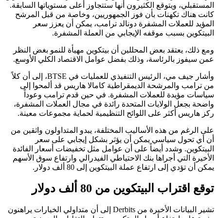
المستقبلي، ويتوقع الكثيرون أنها ستتجاوز أعلى مستوياتها السابقة.
كانت هناك تكهنات بأن فوز الجمهوريين، وخاصة من قبل المرشح
المؤيد للعملات المشفرة دونالد ترامب، يمكن أن يعزز سعر
البيتكوين بسبب موقفه الإيجابي من العملة المشفرة.
ومع ذلك، يعتقد بعض المحللين أن بيتكوين مهيأة للنمو بغض النظر
عمن سيفوز بالرئاسة، وذلك بفضل عوامل الاقتصاد الكلي الأوسع.
وأشار جيف مي، الرئيس التنفيذي للعمليات في BTSE، إلى أن كلاً
من ترامب والمرشحة الديمقراطية كامالا هاريس قد ألمحوا إلى
سياسات مؤيدة للعملات المشفرة. في حين قدم ترامب وعوداً
واضحة بجعل الولايات المتحدة رائدة في مجال العملات المشفرة،
ركز هاريس أكثر على اللوائح التنظيمية لحماية مجموعات معينة.
على الرغم من هذه الأساليب المختلفة، يبدو المتداولون واثقين من
أن أي تحول سياسي يمكن أن يؤثر بشكل إيجابي على سعر
البيتكوين. وشدد أيضاً على أن عوامل مثل تخفيضات أسعار الفائدة
الأخيرة التي أجراها بنك الاحتياطي الفيدرالي وارتفاع سوق الأسهم
يمكن أن تؤدي إلى ارتفاع عملة البيتكوين إلى 80 ألف دولار.
توقع اقتراب البيتكوين من 80 ألف دولار
تشير البيانات الأخيرة من Derbits إلى أن متداولي الخيارات يراهنون