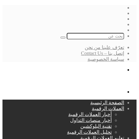
فيسبوك
‫X
لينكدإن
انستقرام
بحث
عن
تعرّف علينا من نحن
إتصل بنا – Contact Us
سياسة الخصوصية
بحث
عن
القائمة
الصفحة الرئيسية
العملات الرقمية
أخبار العملات الرقمية
أخبار منصات التداول
تقنية البلوكشين
تحليل العملات الرقمية
تعليم العملات الرقمية