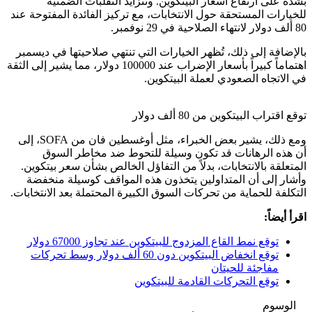
بشدة على ارتفاع أسعار البيتكوين. وتتزايد التقلبات الضمنية
للخيارات المستحقة حول الانتخابات، مع تركيز الفائدة المفتوحة عند
80 ألف دولار لانتهاء الصلاحية في 29 نوفمبر.
بالإضافة إلى ذلك، تُظهر الخيارات التي تنتهي صلاحيتها في ديسمبر
اهتماماً كبيراً بأسعار الإضراب عند 100000 دولار، مما يشير إلى الثقة
في الاتجاه الصعودي لعملة البيتكوين.
توقع اقتراب البيتكوين من 80 ألف دولار
ومع ذلك، يشير بعض الخبراء، مثل أوغسطين فان من SOFA، إلى
أن هذه الرهانات قد تكون وسيلة للتحوط ضد مخاطر السوق
المتعلقة بالانتخابات، بدلاً من التفاؤل الخالص بشأن سعر بيتكوين.
وأشار إلى أن المتداولين يتخذون هذه المواقف كوسيلة منخفضة
التكلفة للحماية من تحركات السوق الكبيرة المحتملة بعد الانتخابات.
اقرأ أيضاً:
توقع نمط القاع المزدوج للبيتكوين عند تجاوز 67000 دولار
توقع انخفاض البيتكوين دون 60 ألف دولار وسط تحركات
مفاجئة للحيتان
توقع التحركات القادمة للبيتكوين
الوسوم