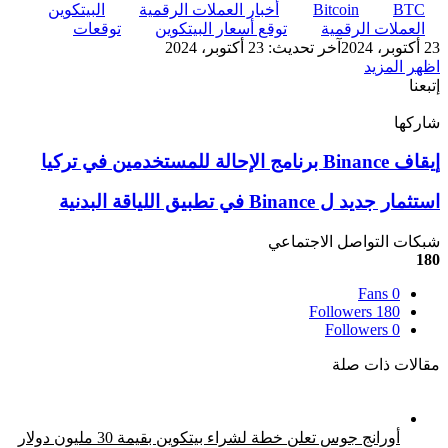
BTC
Bitcoin
أخبار العملات الرقمية
البيتكوين
العملات الرقمية
توقع أسعار البيتكوين
توقعات
23 أكتوبر، 2024
آخر تحديث: 23 أكتوبر، 2024
اظهر المزيد
إتبعنا
شاركها
‫X
تيلقرام
لينكدإن
واتساب
ماسنجر
ماسنجر
فيسبوك
بينتيريست
إيقاف
إيقاف Binance برنامج الإحالة للمستخدمين في تركيا
Binance
برنامج
استثمار
استثمار جديد ل Binance في تطبيق اللياقة البدنية
الإحالة
جديد
للمستخدمين
ل
شبكات التواصل الاجتماعي
في
Binance
180
تركيا
في
Fans
0
تطبيق
Followers
180
اللياقة
Followers
0
البدنية
مقالات ذات صلة
أورانج جوس تعلن خطة لشراء بيتكوين بقيمة 30 مليون دولار