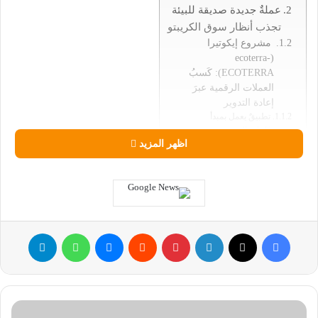
عملةٌ جديدة صديقة للبيئة
تجذب أنظار سوق الكريبتو
مشروع إيكوتيرا
(ecoterra-
ECOTERRA): كَسبُ
العملات الرقمية عبرَ
إعادة التدوير
تطبيقٌ يعمل بمبدأ
“إعادة التدوير من
أجل الكسب”
اظهر المزيد
(Recycle-to-Earn)
متجرٌ لإزالة البصمة
الكربونية
متجرٌ للمواد مُعادة
التدوير
ملف التأثير المُسجّل
فيسبوك
‫X
لينكدإن
بينتيريست
ماسنجر
واتساب
تيلقرام
علاماتٌ تجاريةٌ كُبرى
معجبةٌ بهذه المزايا
وتتعاون مع المشروع
عرض البيع المُسبق
نجاح
للعملة يسير بسرعةٍ