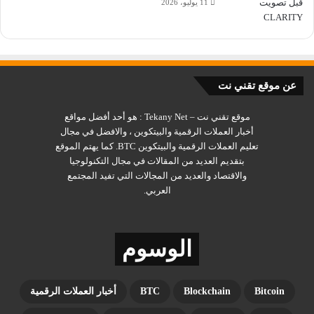
11 يوليو، 2026
لشراء عملة ECOTERRA اضغط هنا
عملةٌ جديدة صديقة للبيئة تجذب أنظار
عن موقع تقني نت
سوق الكريبتو
موقع تقني نت – Tekany Net : هو أحد أفضل مواقع
يحولُ تقلّب سعر عملة كاردانو بين الصعود والهبوط دون وصول سعر
أخبار العملات الرقمية والبيتكوين ، والافضل في مجال
تعليم العملات الرقمية والبيتكوين BTC. كما يهتم الموقع
العملة لمستوى 1 دولار في أيِّ وقتٍ قريب، ما قد يدفع المستثمرين
بتقديم العديد من المقالات في مجال التكنولوجيا
إلى البحث عن بدائلَ أخرى صديقةٍ للبيئة، فقد ظهرت الآن عملةٌ
والاقتصاد والعديد من المجالات التي تفيد المجتمع
جديدةٌ ومثيرةٌ عصفت بسوق الكريبتو من خلال تقديمها لمفهومٍ مُبتكرٍ
العربي.
وجديدٍ كلياً، وقد سارعت العلامات التجاريّة الكبرى للتعاون مع
مشروعها بالفعل؛ فدعونا نتعرّف على تفاصيلها.
الوسوم
مشروع إيكوتيرا (
ecoterra-ECOTERRA
):
كَسبُ العملات الرقمية عبرَ إعادة التدوير
Bitcoin
Blockchain
BTC
أخبار العملات الرقمية
يهدف مشروع ecoterra إلى إحداث ثورةٍ في قطاع إدارة النفايات