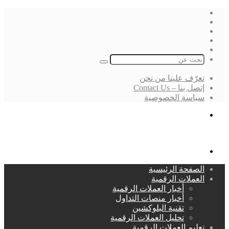
فيسبوك
‫X
لينكدإن
انستقرام
بحث
عن
تعرّف علينا من نحن
إتصل بنا – Contact Us
سياسة الخصوصية
بحث
عن
القائمة
الصفحة الرئيسية
العملات الرقمية
أخبار العملات الرقمية
أخبار منصات التداول
تقنية البلوكشين
تحليل العملات الرقمية
تعليم العملات الرقمية