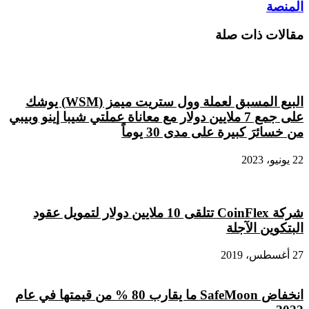
كبيرة
تداول
المنصة
نحو
جديدة
اعتماد
على
مقالات ذات صلة
العملة
منصة
الرقمية
بينانس
تم
إدراجها
على
البيع المسبق لعملة وول ستريت ميمز (WSM) يوشك
المنصة
على جمع 7 ملايين دولار مع معاناة عملتي شيبا إينو وبيبي
من خسائرَ كبيرة على مدى 30 يوماً
22 يونيو، 2023
شركة CoinFlex تتلقى 10 ملايين دولار لتمويل عقود
البتكوين الآجلة
27 أغسطس، 2019
انخفاض SafeMoon ما يقارب 80 % من قيمتها في عام