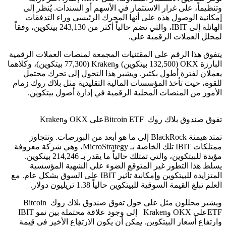
وتنظيماً، على غرار الاستثمار في الأسهم أو السندات. يُنظر إلى
إمكانية الوصول هذه على أنها المحرك الرئيسي وراء التدفقات
الهائلة إلى IBIT، والتي تضم حالياً أكثر من 243,130 بيتكوين، وفقاً
لمحلل العملات الرقمية علي.
يتفوق هذا الرقم على المقتنيات المجمعة لمنصات العملات الرقمية
البارزة OKX (132,500 بيتكوين) وKraken (77,300 بيتكوين)، وكلاهما
يعملان لفترة أطول بكثير. ويشير هذا التحول إلى تحرك محتمل
للقوة، حيث تأخذ المؤسسات المالية التقليدية مثل بلاك روك زمام
الأمور من المنصات المحلية الرقمية في إدارة أصول بيتكوين.
تفوق صندوق بلاك روك Bitcoin ETFعلى OKX وKraken
تمتد هيمنة BlackRock إلى ما هو أبعد من البورصات. وتتجاوز
ممتلكات IBIT تلك الخاصة بـ MicroStrategy، وهي شركة معروفة
مؤيدة للبيتكوين، والتي تمتلك حالياً ما يقدر بـ 214,246 بيتكوين.
يسلط هذا التطور غير المتوقع الضوء على الشهية المؤسسية
المتزايدة للبيتكوين وإمكانية تأثير IBIT على السوق بشكل عام. مع
العلم تبلغ القيمة السوقية للبيتكوين حالياً 1.38 تريليون دولار.
ويشير محللون مثل علي حول تفوق صندوق بلاك روك Bitcoin
ETFعلى OKX وKraken إلى وجود علاقة محتملة بين نمو IBIT
وارتفاع أسعار البيتكوين. يمكن أن يكون الارتفاع الأخير في قيمة