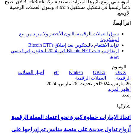
المؤسسي. ومع تأثيرها المتزايد، تستعد شركة BlackRock لأن تصبح
لاعباً رئيسياً في تشكيل مستقبل Bitcoin وسوق العملات الرقمية
الأوسع.
اقرأ أيضاً:
سوق العملات الرقمية باللون الأخضر ولا مزيد من بيع
البيتكوين!
تزايد الاهتمام بالبيتكوين بعد إطلاق Bitcoin ETFs
ارتفاع مبيعات Bitcoin NFT قبل 2024 لتحقق رقم قياسي
جديد
الوسوم
OKX
OKEx
Kraken
etf
أخبار العملات
الرقمية
العملات الرقمية
26 مارس، 2024
آخر تحديث: 26 مارس، 2024
اظهر المزيد
إتبعنا
شاركها
‫X
تيلقرام
لينكدإن
واتساب
ماسنجر
ماسنجر
فيسبوك
بينتيريست
اتخاذ
اتخاذ الإمارات خطوة كبيرة نحو اعتماد العملة الرقمية
الإمارات
خطوة
أزواج
أزواج تداول جديدة على منصة بينانس تم إدراجها على