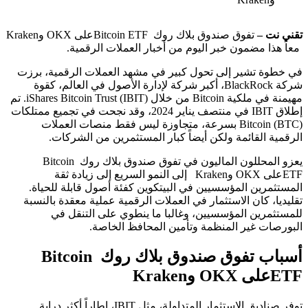
تقني نت –
تفوق صندوق بلاك روك Bitcoin ETFعلى OKX وKraken
معاً هذا مضمون خبر اليوم من أخبار العملات الرقمية.
في خطوة تشير إلى تحول كبير في مشهد العملات الرقمية، برزت
شركة BlackRock، أكبر شركة لإدارة الأصول في العالم، كقوة
مهيمنة في ملكية Bitcoin من خلال iShares Bitcoin Trust (IBIT). تم
إطلاق IBIT في منتصف يناير 2024، وقد نجحت في تجميع ممتلكات
Bitcoin (BTC) بسرعة، متجاوزة ليس فقط منصات العملات
الرقمية القائمة ولكن أيضاً كبار المستثمرين من الشركات.
يعزو المحللون الماليون في تفوق صندوق بلاك روك Bitcoin
ETFعلى OKX وKraken إلى النمو السريع إلى زيادة ثقة
المستثمرين المؤسسيين في البيتكوين كفئة أصول قابلة للحياة.
تقليديا، كان الاستثمار في العملات الرقمية عملية معقدة بالنسبة
للمستثمرين المؤسسيين، وغالبا ما ينطوي على التنقل في
البورصات غير المنظمة وتأمين المحافظ الخاصة.
أسباب تفوق صندوق بلاك روك Bitcoin
ETFعلى OKX وKraken
توفر صناديق الاستثمار المتداولة، مثل IBIT، إطاراً أكثر دراية