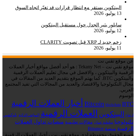
البيتكوين يستقر مع انتظار قرارات قد تغيّر اتجاه السوق
13 يوليو، 2026
سايلور يثير الجدل حول مستقبل البيتكوين
12 يوليو، 2026
زخم جديد لـ XRP قبل تصويت CLARITY
11 يوليو، 2026
عن موقع تقني نت
موقع تقني نت – Tekany Net : هو أحد أفضل مواقع أخبار العملات
الرقمية والبيتكوين ، والافضل في مجال تعليم العملات الرقمية
والبيتكوين BTC. كما يهتم الموقع بتقديم العديد من المقالات في
مجال التكنولوجيا والاقتصاد والعديد من المجالات التي تفيد المجتمع
العربي.
الوسوم
أخبار العملات الرقمية
Bitcoin
BTC
blockchain
العملات الرقمية
البيتكوين
بلوكشين
الهواتف الذكية
ارتفاع
منصات تداول العملات
تكنولوجيا
مقالات تعليمية
سلطنة عمان
الرقمية
منصة Binance
جميع الحقوق محفوظة لدى موقع تقني نت - أخبار العملات الرقمية