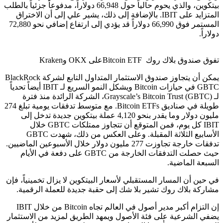
بيتكوين، والذي يحوم حالياً حول 66,948 دولاراً، مدفوعاً جزئياً بالطلب
المتزايد على IBIT. بالإضافة إلى ذلك، يشير علي إلى أن الاختراق
المستمر فوق 66,990 دولاراً قد يؤدي إلى ارتفاع إضافي نحو 72,880
دولاراً.
تفوق صندوق بلاك روك Bitcoin ETFعلى OKX وKraken
يمكن أن يتجاوز صندوق الاستثمار المتداول التابع لشركة BlackRock
GBTC في حيازات Bitcoin ويشكل النمو السريع لـ IBIT أيضاً تحدياً
لـ Grayscale’s Bitcoin Trust (GBTC)، الشركة الرائدة منذ فترة
طويلة في صناديق Bitcoin ETFs. مع متوسط ​​تدفقات يومية تبلغ 274
مليون دولار وما يقدر بنحو 4,120 عملة بيتكوين جديدة تدخل إلى
IBIT كل يوم، فمن المتوقع أن تتجاوز ممتلكات GBTC خلال
الأسابيع الثلاثة المقبلة. وعلى العكس من ذلك، شهدت GBTC
تدفقات خارجة تجاوزت 277 مليون دولار خلال الأسبوعين الماضيين.
حيث حصلت التدفقات الخارجة من GBTC على دفعة في الأيام
السبعة الماضية.
في حين أن المسار المستقبلي لأسعار البيتكوين لا يزال تخمينياً، فإن
مشاركة بلاك روك تشير بلا شك إلى حقبة جديدة للعملة الرقمية.
إن التزام أكبر مدير أصول في العالم تجاه Bitcoin من خلال IBIT
يضفي الشرعية على فئة الأصول ويمهد الطريق لمزيد من الاستثمار