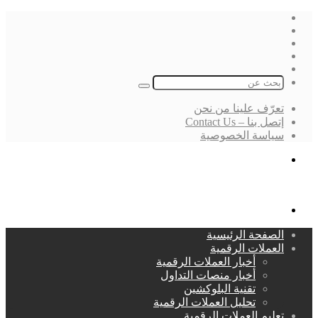
فيسبوك
‫X
لينكدإن
انستقرام
بحث
عن
تعرّف علينا من نحن
إتصل بنا – Contact Us
سياسة الخصوصية
بحث
عن
القائمة
الصفحة الرئيسية
العملات الرقمية
أخبار العملات الرقمية
أخبار منصات التداول
تقنية البلوكشين
تحليل العملات الرقمية
تعليم العملات الرقمية