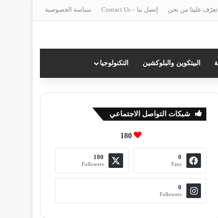
تعرّف علينا من نحن
إتصل بنا – Contact Us
سياسة الخصوصية
ة
البيتكوين والبلوكشين
التكنولوجيا
شبكات التواصل الاجتماعي
180
180
0
Followers
Fans
0
Followers