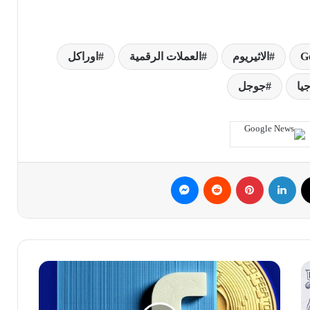
G
الاثيريوم
العملات الرقمية
اوراكل
يا
جوجل
ك
‫X
لينكدإن
بينتيريست
ماسنجر
تعرف
على
شركاء