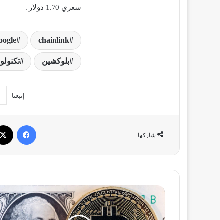
سعري 1.70 دولار .
oogle
chainlink
بلوكشين
تكنولوج
إتبعنا
فيسبو
شاركها
متداولو
أمريكا
سيفقدون