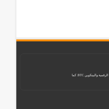
موقع تقني نت – Tekany Net : هو أحد أفضل مواقع أخبار العملات الرقمية والبيتكوين ، والافضل في مجال تعليم العملات الرقمية والبيتكوين BTC. كما