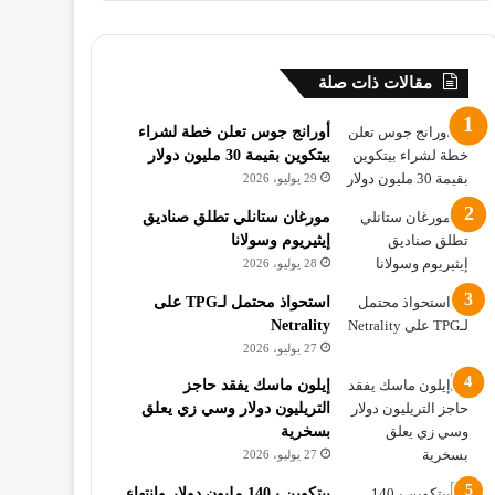
مقالات ذات صلة
أورانج جوس تعلن خطة لشراء
بيتكوين بقيمة 30 مليون دولار
29 يوليو، 2026
مورغان ستانلي تطلق صناديق
إيثيريوم وسولانا
28 يوليو، 2026
استحواذ محتمل لـTPG على
Netrality
27 يوليو، 2026
إيلون ماسك يفقد حاجز
التريليون دولار وسي زي يعلق
بسخرية
27 يوليو، 2026
بيتكوين بـ140 مليون دولار وانتهاء