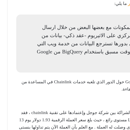
ر
ما يلي:
لمكونات مع بعضها البعض من خلال ارسال
كزي على الاثيريوم -عقد ذكي- بيانات من
Ch والتي بدورها تسترجع البيانات من خدمة ويب التي
تم انشاؤها في وقت مسبق باستخدام BigQuery من Google
وجاء أيضاً تأكيد شركة Google حول الدور الذي تلعبه خدمات Chainlink في المساعدة من
اءة.
نظرا للاخبار الإيجابية حول الشراكة بين شركة جوجل وإعتمادها على تقنية chainlink ، فقد
حققت العملة الرقمية LINK مستوى رائع ، حيث بلغ سعر العملة الرقمية 1.93 دولار يوم 13
ى مستوى وصلت له العملة . مع العلم بأن العملة الآن يتم تداولها بنستى