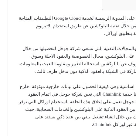
كما ويظهر التقرير المنشور على المدونة الرسمية لخدمة Google Cloud التطبيقات المتاحة
ن خلال تقنية البلوكشين عن طريق استخدام الاثيريوم
والمجالات التقنية التي تسعى شركة جوجل لتحصيلها من خلال
ة على البلوكشين، مجال الخصوصية والعقود الآجلة وسوق
روف عن البلوكشين استحالة التغيير ومقاومة العبث بالمعلومات،
اركة في الشبكة بالعقود الذكية دون تدخل طرف ثالث.
 اساسية وهي كيفية الحصول على بيانات خارجية موثوقة -خارج
نطاق البلوكشين-، لتظهر هنا خدمة Chainlink التي تعين شركة جوجل في اتمام العقود
ن جوجل تعمل على إغلاق هذه الحلقة باستخدام اوراكل التي توفر
 بين العقود الذكية على البلوكشين والخدمات السحابية، حيث
من خلال انشاء تشغيل بيني بين عقد ذكي يستند على
وراكل Chainlink.