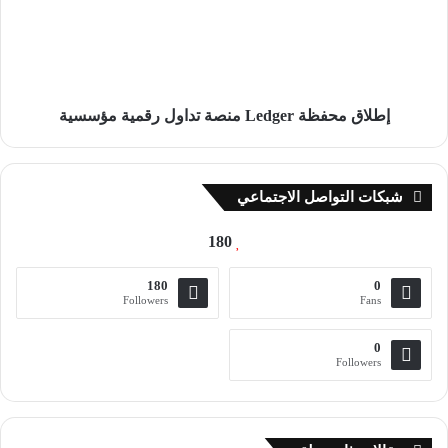
تداول
رقمية
سلطت ترتيبات البيتكوين Ordinals الضوء على المجالات المحتملة
مؤسسية
للتحسين في الشبكة مثل الحاجة إلى طرق بديلة لرسوم المعاملات.
إطلاق محفظة Ledger منصة تداول رقمية مؤسسية
لم يُسمع عن Bitcoin NFTs إلى حد كبير في web3. على الرغم من
أن
NFTs
التي نشأت من Bitcoin مثل مجموعة “Rare Pepe”، والتي
تم سكها في عام 2014، كانت موجودة منذ فترة طويلة، فإن هذه
شبكات التواصل الاجتماعي
المجموعات ليست حقيقية لـ Bitcoin NFT حيث تم إعادة تكوينها
لتعمل على Ethereum شبكة. ومع ذلك، فقد جعلت Ordinals NFTs
180
على Bitcoin حقيقة واقعة.
180
0
ستغطي هذه المقالة ماهية ترتيبات البيتكوين Ordinals ، والجدل
Followers
Fans
الدائر حولها، وكيفية بدء تداول ترتيبات البيتكوين Ordinals ، وبعض
0
أكبر المجموعات الموجودة هناك، وأخيراً بعض الأفكار حول التأثير
Followers
المحتمل لـ Ordinals على شبكة Bitcoin.
ما هي ترتيبات البيتكوين Ordinals ؟