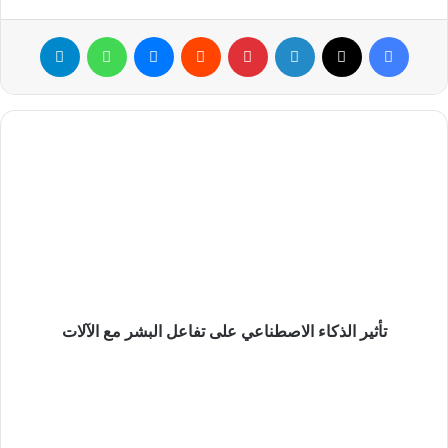
البيتكوين Ordinals
أكبر المجموعات ترتيبات
فيسبوك
‫X
لينكدإن
بينتيريست
ماسنجر
واتساب
تيلقرام
البيتكوين Ordinals الآن
مجموعة Ordinal
Punks
مجموعة Ordinal
Birds
تأثير
ترتيب الكواكب
الذكاء
Planetary Ordinals
الاصطناعي
ما يمكن أن يترتب على
على
Bitcoin NFTs للسلسلة
تفاعل
البشر
هل تستحق Bitcoin NFTs
مع
وقتك؟
الآلات
القيم الترتيبية هي NFTs مع بيانات مخزنة بالكامل أو “مدرجة” على
تأثير الذكاء الاصطناعي على تفاعل البشر مع الآلات
شبكة Bitcoin.
إطلاق
محفظة
لقد أثارت العناصر الترتيبية الجدل بسبب “الغرض الحقيقي” من
Ledger
Bitcoin كنقد إلكتروني، وعدم الكفاءة الملحوظة في استهلاك مساحة
منصة
الكتلة لتشفير الملفات الرقمية على Bitcoin
blockchain
.