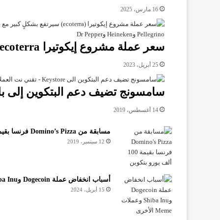
16 مارس، 2025
سعر عملة مشروع إيكوتيرا ecoterra سيرتفع بشكل كبير
25 أبريل، 2023
سامسونج تضيف دعم البتكوين إلى بلوكشين 
14 أغسطس، 2019
مسابقة من Domino’s Pizza فرنسا بقيمة 100 ألف يورو بتكوين
12 سبتمبر، 2019
أسباب انخفاض عملة Dogecoin وShiba Inu وعملات Meme الأخرى
15 أبريل، 2024