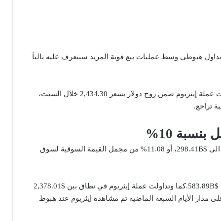
ع عملة إيثريوم وريبل بنسبة 10% ضمن تداول هبوطي وسط عمليات بيع قوية المزيد سنتعرف عليه تالياً
في تفاصيل تراجع عملة إيثريوم وريبل بنسبة 10% تداولت عملة إيثريوم ضمن زوج دولار بسعر 2,434.30 خلال السبت،
بنسبة 10%
التحرك نحو الأسفل دفع قيمة إيثريوم السوقية لتنخفض الى $298.41B، أو 11.08% من مجمل القيمة السوقية لسوق
حيث كانت أعلى القيم السوقية لعملة إيثريوم، تصل الى $583.89B.كما وتداولت عملة إيثريوم في نطاق بين $2,378.01
خيرة، وعلى مدار الأيام السبعة الماضية تم مشاهدة إيثريوم عند هبوط