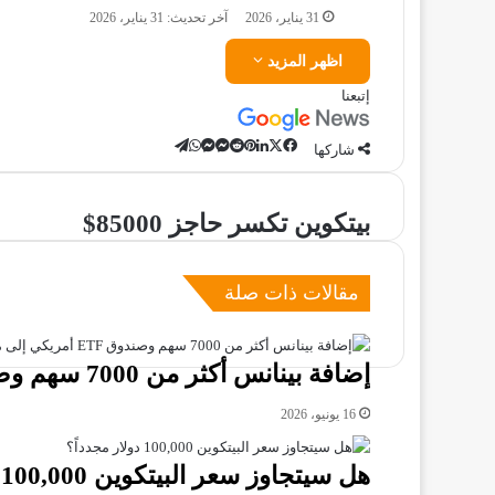
31 يناير، 2026
آخر تحديث: 31 يناير، 2026
اظهر المزيد
إتبعنا
‫X
تيلقرام
لينكدإن
ماسنجر
ماسنجر
واتساب
فيسبوك
بينتيريست
شاركها
بيتكوين
بيتكوين تكسر حاجز 85000$
تكسر
حاجز
85000$
مقالات ذات صلة
إضافة بينانس أكثر من 7000 سهم وصندوق ETF أمريكي إلى منصتها
16 يونيو، 2026
هل سيتجاوز سعر البيتكوين 100,000 دولار مجدداً؟