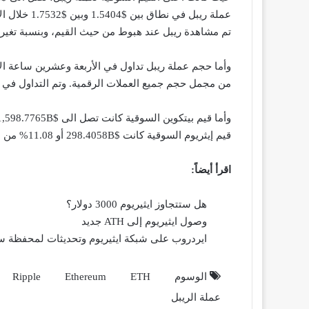
عملة ريبل في
تم مشاهدة ريبل عند هبوط من حيث القيم، وبنسبة تغي
من مجمل حجم جميع العملات الرقمية. وتم التداول في نطاق ما بين $1.5404 وحتى $1.9426 خلال 
قيم إيثريوم السوقية كانت $298.4058B أو 11.08% من مجمل القيم السوقية للعملات الرقمية.
اقرأ أيضاً:
هل ستتجاوز ايثيريوم 3000 دولار؟
وصول ايثيريوم إلى ATH جديد
ايردروب على شبكة ايثيريوم وتحديثات لمحفظة سو
الوسوم
ETH
Ethereum
Ripple
عملة الريبل