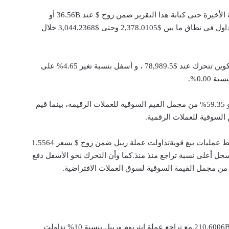
وأما حجم عملة إيثريوم تداول في الأربعة وعشرين ساعة الأخيرة حتى كتابة هذا التقرير ضمن زوج $ عند 36.56B أو
25.68% من مجمل حجم جميع العملات الرقمية. وتم التداول في نطاق ما بين $2,378.0105 وحتى $3,044.2368 خلال
على الجانب الآخر من تداولات العملات الرقميةكانت بيتكوين تتحرك عند $78,989.5 ، و أسفل بنسبة تغير 4.65% على
وأما قيم بيتكوين السوقية كانت تصل الى $1,598.78B أو 59.35% من مجمل القيم السوقية للعملات الرقيمة، بينما قيم
تراجعت عملة ريبل بنسبة 11% ضمن تداول هبوطي وسط عمليات بيع قويةتداولت عملة ريبل ضمن زوج $ بسعر 1.5564
صعيد اليومي. ولتسجل أعلى نسبة تراجع منذ منذ.كما وأن التحرك نحو الأسفل دفع
حيث كانت أعلى القيم السوقية لعملة ريبل، تصل الى $210.6006B.مع تراجع عملة إيثريوم وريبل بنسبة 10% تداولت