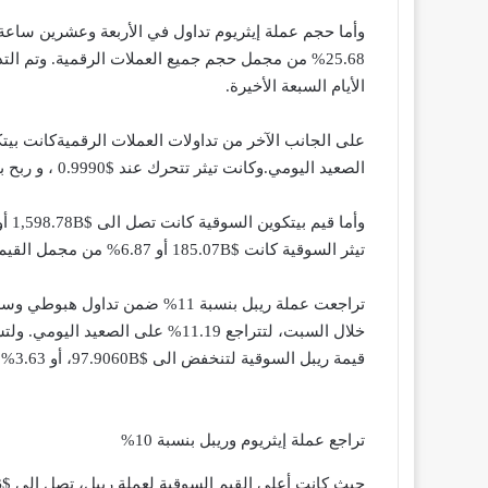
الأيام السبعة الأخيرة.
الصعيد اليومي.وكانت تيثر تتحرك عند $0.9990 ، و ربح بنسبة 0.00%.
تيثر السوقية كانت $185.07B أو 6.87% من مجمل القيم السوقية للعملات الرقمية.
خلال السبت، لتتراجع 11.19% على ال
قيمة ريبل السوقية لتنخفض الى $97.9060B، أو 3.63% من مجمل القيمة السوقية لسوق العملات الافتراضية.
تراجع عملة إيثريوم وريبل بنسبة 10%