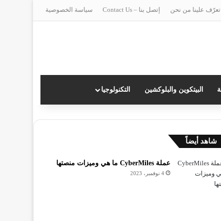
تعرّف علينا من نحن
إتصل بنا – Contact Us
سياسة الخصوصية
ة
البيتكوين والبلوكشين
التكنولوجيا
غلاق
شاهد أيضاً
عملة CyberMiles ما هي وميزات منصتها
4 نوفمبر، 2023