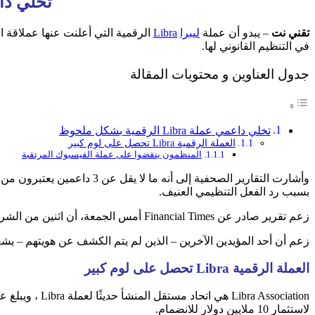
تخلي داعمي عملة a
تقني نت
– يبدو أن عملة
ليبرا
Libra
الرقمية التي أعلنت عنها عملاقة 
في التنظيم القانوني لها.
جدول العناوين و محتويات المقالة
تخلي داعمي عملة Libra الرقمية بشكل ملحوظ
العملة الرقمية Libra تحصل على لوم كبير
المنظمون ينقضوا على عملة الفيسبوك المرتقبة
بسبب رد الفعل التنظيمي العنيف.
زعم تقرير صادر عن Financial Times أمس الجمعة، أن اثنين من الشركاء المؤسسين لجمعية Libra على فيسبوك قد أجروا مناقشات حول ما يجب أن تكون عليه الخطوات التالية الصحيحة.
زعم أن أحد المؤيدين الآخرين – الذين لم يتم الكشف عن هويتهم – يشعرون بالقلق من أن دعمهم العلني لـ Libra
العملة الرقمية Libra
تحصل على لوم كبير
لاستثمار 10 ملايين دولار للانضمام.