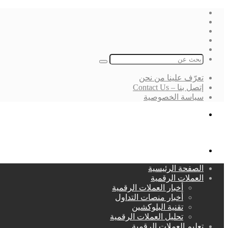
فيسبوك
‫X
لينكدإن
انستقرام
بحث
عن
تعرّف علينا من نحن
إتصل بنا – Contact Us
سياسة الخصوصية
بحث
عن
القائمة
الصفحة الرئيسية
العملات الرقمية
أخبار العملات الرقمية
أخبار منصات التداول
تقنية البلوكشين
تحليل العملات الرقمية
تعليم العملات الرقمية