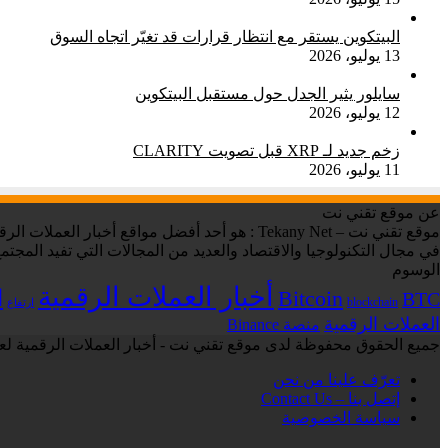
البيتكوين يستقر مع انتظار قرارات قد تغيّر اتجاه السوق
13 يوليو، 2026
سايلور يثير الجدل حول مستقبل البيتكوين
12 يوليو، 2026
زخم جديد لـ XRP قبل تصويت CLARITY
11 يوليو، 2026
عن موقع تقني نت
في مجال التكنولوجيا والاقتصاد والعديد من المجالات التي تفيد المجتمع
الوسوم
أخبار العملات الرقمية
ا
Bitcoin
BTC
blockchain
ارتفاع
العملات الرقمية
منصة Binance
جميع الحقوق محفوظة لدى موقع تقني نت - أخبار العملات الرقمية لعام 6
تعرّف علينا من نحن
إتصل بنا – Contact Us
سياسة الخصوصية