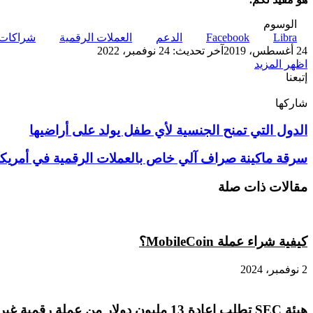
الوسوم
Libra
Facebook
الدعم
العملات الرقمية
شراكات
24 أغسطس، 2019
آخر تحديث: 24 نوفمبر، 2022
اظهر المزيد
إتبعنا
شاركها
‫X
تيلقرام
لينكدإن
واتساب
ماسنجر
ماسنجر
فيسبوك
بينتيريست
الدول
الدول التي تمنح الجنسية لأي طفل يولد على أراضيها
التي
تمنح
سرقة
سرقة ماكينة صراف آلي خاص بالعملات الرقمية في أمريكا
الجنسية
ماكينة
لأي
صراف
مقالات ذات صلة
طفل
آلي
يولد
خاص
على
بالعملات
أراضيها
الرقمية
كيفية شراء عملة MobileCoin؟
في
أمريكا
2 نوفمبر، 2024
هيئة SEC تطلب إعادة 13 مليون دولار من عملة رقمية غير مسجلة