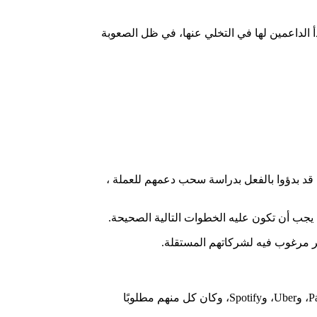
أن بدأ الداعمين لها في التخلي عنها، في ظل الصعوبة
ت التقارير الصحفية إلى أنه ما لا يقل عن 3 داعمين يعتبرون من الأوائل لعملة Libra المخطط لها، والتي تم الاعلان عنها في يونيو 2019 ، قد بدؤوا بالفعل بدراسة سحب دعمهم للعملة ،
Libra Association هي اتحاد مستقل المنشأ حديثًا لعملة Libra ، ويبلغ عدد الأعضاء المؤسسين 28 عضو، بما في ذلك Visa، وMastercard، وPayPal، وUber، وSpotify، وكان كل منهم مطلوبًا