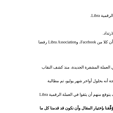
 Libra.
رتداد.
وورد أن التوتر يسير في الاتجاهين. اعترف أحد الشركاء بأن موقع Facebook أصبح متعبًا من أن يكون الشخص الوحيد الذي يخرج عنقه ، وورد أن كلا من Facebook، وLibra Association رفضا
ي العملة المشفرة الجديدة، منذ كشف النقاب
 أنه بحلول أواخر شهر يوليو، تم مطالبة
أثناء جلسة استماع في لجنة الخدمات المالية بمجلس النواب بالولايات المتحدة في وقت سابق من ذلك الشهر، سأل المشرعون فيسبوك كيف يتوقع منهم أن يثقوا في العملة الرقمية Libra
ِّقنا بإختيار المقال وأن نكون قد قدمنا كل ما