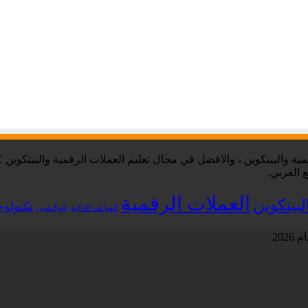
 العربي.
العملات الرقمية
لبيتكوين
تكنولوج
بلوكشين
الهواتف الذكية
202