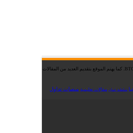
موقع تقني نت – Tekany Net : هو أحد أفضل مواقع أخبار العملات الرقمية والبيتكوين ، والافضل في مجال تعليم العملات الرقمية والبيتكوين BTC. كما يهتم الموقع بتقديم العديد من المقالات
منصات تداول
يا
مقالات تعليمية
سلطنة عمان