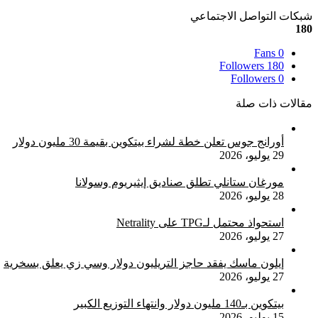
شبكات التواصل الاجتماعي
180
Fans
0
Followers
180
Followers
0
مقالات ذات صلة
أورانج جوس تعلن خطة لشراء بيتكوين بقيمة 30 مليون دولار
29 يوليو، 2026
مورغان ستانلي تطلق صناديق إيثيريوم وسولانا
28 يوليو، 2026
استحواذ محتمل لـTPG على Netrality
27 يوليو، 2026
إيلون ماسك يفقد حاجز التريليون دولار وسي زي يعلق بسخرية
27 يوليو، 2026
بيتكوين بـ140 مليون دولار وانتهاء التوزيع الكبير
15 يوليو، 2026