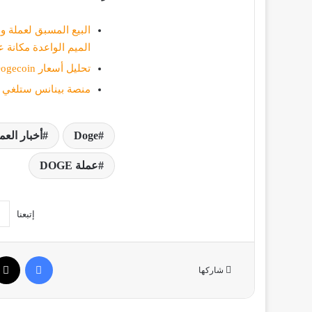
الميم الواعدة مكانة 
تحليل أسعار Dogecoin لشهر يوليو 2023
منصة بينانس ستلغي عناوين الإي
Doge
أخبار العم
عملة DOGE
إتبعنا
فيسبو
شاركها