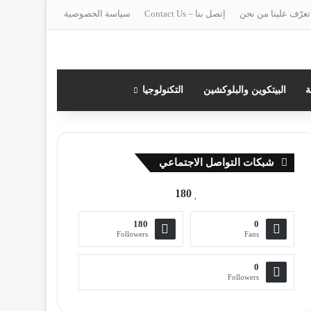
تعرّف علينا من نحن
إتصل بنا – Contact Us
سياسة الخصوصية
ة
البيتكوين والبلوكشين
التكنولوجيا
شبكات التواصل الاجتماعي
180
180
0
Followers
Fans
0
Followers