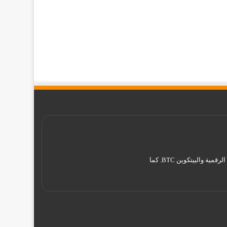
موقع تقني نت – Tekany Net : هو أحد أفضل مواقع أخبار العملات الرقمية والبيتكوين ، والافضل في مجال تعليم العملات الرقمية والبيتكوين BTC. كما