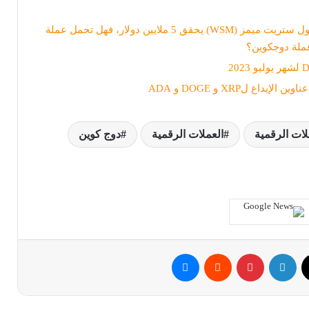
البيع المسبق لعملة وول ستريت ميمز (WSM) يحقق 5 ملايين دولار، فهل تحمل عملة
عملة دوجكوين؟
داع لXRP و DOGE و ADA
لات الرقمية
العملات الرقمية
دوج كوين
ك
‫X
لينكدإن
بينتيريست
ماسنجر