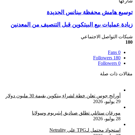
شاركها
‫X
تيلقرام
لينكدإن
واتساب
ماسنجر
ماسنجر
فيسبوك
بينتيريست
توسيع
توسيع هامش محفظة بينانس الجديدة
هامش
محفظة
زيادة
زيادة عمليات بيع البيتكوين قبل التنصيف من المعدنين
بينانس
عمليات
الجديدة
بيع
شبكات التواصل الاجتماعي
البيتكوين
180
قبل
Fans
0
التنصيف
Followers
180
من
Followers
0
المعدنين
مقالات ذات صلة
أورانج جوس تعلن خطة لشراء بيتكوين بقيمة 30 مليون دولار
29 يوليو، 2026
مورغان ستانلي تطلق صناديق إيثيريوم وسولانا
28 يوليو، 2026
استحواذ محتمل لـTPG على Netrality