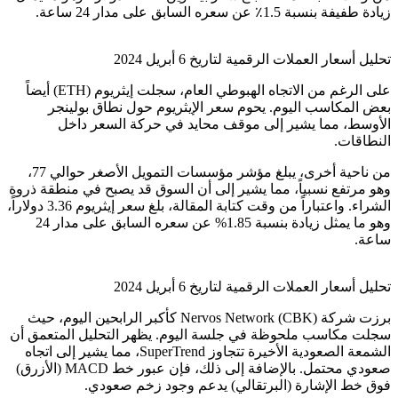
زيادة طفيفة بنسبة 1.5٪ عن سعره السابق على مدار 24 ساعة.
تحليل أسعار العملات الرقمية لتاريخ 6 أبريل 2024
على الرغم من الاتجاه الهبوطي العام، سجلت إيثريوم (ETH) أيضاً
بعض المكاسب اليوم. يحوم سعر الإيثريوم حول نطاق بولينجر
الأوسط، مما يشير إلى موقف محايد في حركة السعر داخل
النطاقات.
من ناحية أخرى، يبلغ مؤشر مؤسسات التمويل الأصغر حوالي 77،
وهو مرتفع نسبياً، مما يشير إلى أن السوق قد يصبح في منطقة ذروة
الشراء. واعتباراً من وقت كتابة المقالة، بلغ سعر إيثريوم 3.36 دولاراً،
وهو ما يمثل زيادة بنسبة 1.85% عن سعره السابق على مدار 24
ساعة.
تحليل أسعار العملات الرقمية لتاريخ 6 أبريل 2024
برزت شركة Nervos Network (CBK) كأكبر الرابحين اليوم، حيث
سجلت مكاسب ملحوظة في جلسة اليوم. يظهر التحليل المتعمق أن
الشمعة الصعودية الأخيرة تتجاوز SuperTrend، مما يشير إلى اتجاه
صعودي محتمل. بالإضافة إلى ذلك، فإن عبور خط MACD (الأزرق)
فوق خط الإشارة (البرتقالي) يدعم وجود زخم صعودي.