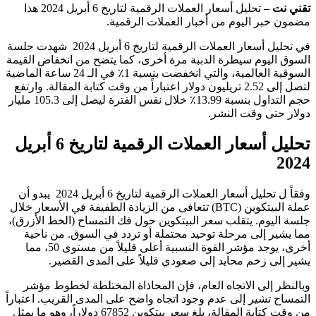
تقني نت –
تحليل أسعار العملات الرقمية لتاريخ 6 أبريل 2024 هذا
مضمون خبر اليوم من أخبار العملات الرقمية.
في تحليل أسعار العملات الرقمية لتاريخ 6 أبريل 2024 شهدت جلسة
السوق اليوم سيطرة الدببة مرة أخرى، كما يتضح من انخفاض القيمة
السوقية العالمية، والتي انخفضت بنسبة 1٪ في الـ 24 ساعة الماضية
لتصل إلى 2.52 تريليون دولار اعتباراً من وقت كتابة المقالة. وارتفع
حجم التداول بنسبة 13.99٪ خلال نفس الفترة ليصل إلى 105.3 مليار
دولار حتى وقت النشر.
تحليل أسعار العملات الرقمية لتاريخ 6 أبريل
2024
وفقاً ل تحليل أسعار العملات الرقمية لتاريخ 6 أبريل 2024 يبدو أن
عملة البيتكوين (BTC) تتعافى من الزيادة الطفيفة في الأسعار خلال
جلسة اليوم. يتقلب سعر البيتكوين حول فك التمساح (الخط الأزرق)،
مما يشير إلى مرحلة توحيد محتملة أو تردد في السوق. من ناحية
أخرى، يوجد مؤشر القوة النسبية أعلى قليلاً من مستوى 50، مما
يشير إلى زخم محايد إلى صعودي قليلاً على المدى القصير.
وبالنظر إلى الاتجاه العام، فإن المحاذاة المختلطة لخطوط مؤشر
التمساح تشير إلى عدم وجود اتجاه واضح على المدى القريب. اعتباراً
من وقت كتابة المقالة، بلغ سعر بيتكوين 67852 دولاراً، وهو ما يمثل