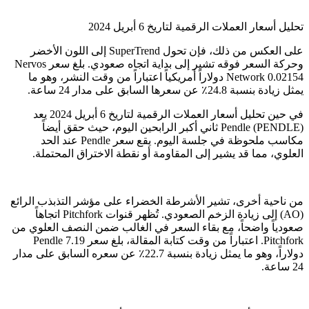
تحليل أسعار العملات الرقمية لتاريخ 6 أبريل 2024
على العكس من ذلك، فإن تحول SuperTrend إلى اللون الأخضر
وحركة السعر فوقه تشير إلى بداية اتجاه صعودي. بلغ سعر Nervos
Network 0.02154 دولاراً أمريكياً اعتباراً من وقت النشر، وهو ما
يمثل زيادة بنسبة 24.8٪ عن سعرها السابق على مدار 24 ساعة.
في حين تحليل أسعار العملات الرقمية لتاريخ 6 أبريل 2024 يعد
Pendle (PENDLE) ثاني أكبر الرابحين اليوم، حيث حقق أيضاً
مكاسب ملحوظة في جلسة اليوم. يقع سعر Pendle عند الحد
العلوي، مما قد يشير إلى المقاومة أو نقطة الاختراق المحتملة.
من ناحية أخرى، تشير الأشرطة الخضراء على مؤشر التذبذب الرائع
(AO) إلى زيادة الزخم الصعودي. تُظهر قنوات Pitchfork اتجاهاً
صعودياً واضحاً، مع بقاء السعر في الغالب ضمن النصف العلوي من
Pitchfork. اعتباراً من وقت كتابة المقالة، بلغ سعر Pendle 7.19
دولاراً، وهو ما يمثل زيادة بنسبة 22.7٪ عن سعره السابق على مدار
24 ساعة.