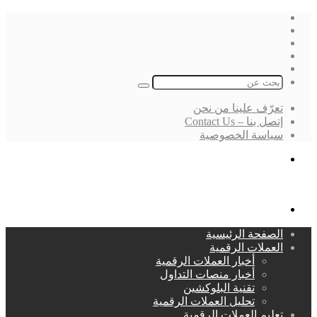
فيسبوك
‫X
لينكدإن
انستقرام
بحث
عن
تعرّف علينا من نحن
إتصل بنا – Contact Us
سياسة الخصوصية
بحث
عن
القائمة
الصفحة الرئيسية
العملات الرقمية
أخبار العملات الرقمية
أخبار منصات التداول
تقنية البلوكشين
تحليل العملات الرقمية
تعليم العملات الرقمية