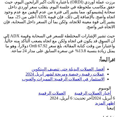
برزت عملة أوردي (ORDI) باعتباره ثالث أكبر الرابحين اليوم، حيث
حقق مكاسب ملحوظة في جلسة اليوم. يتقلب سعر أوردي داخل
سحابة إيشيموكو، مما يشير إلى فترة من عدم اليقين مع عدم وجود
اتجاه واضح. بالإضافة إلى ذلك، فإن قيمة ADX أعلى من 25، مما
يشير إلى قوة معينة للاتجاه، ولكن بما أن السعر داخل السحابة، فإن
الاتجاه غير واضح.
حيث تشير الإشارات المختلطة للسعر في السحابة وقيمة ADX إلى
أن السوق قد يكون في اتجاه ولكن مع اتجاه يصعب التأكد منه حالياً.
واعتباراً من وقت كتابة المقالة، بلغ سعر Ordi 67.92 دولاراً، وهو ما
يمثل زيادة بنسبة 13.8% عن سعره السابق على مدار 24 ساعة.
اقرأ أيضاً:
أفضل العملات البديلة حتى تنصيف البيتكوين
عملات رقمية رخيصة ومربحة لشهر أبريل 2024
الاستثمار في العملات الرقمية: المميزات والعيوب
الوسوم
أخبار العملات الرقمية
العملات الرقمية
6 أبريل، 2024
آخر تحديث: 6 أبريل، 2024
اظهر المزيد
إتبعنا