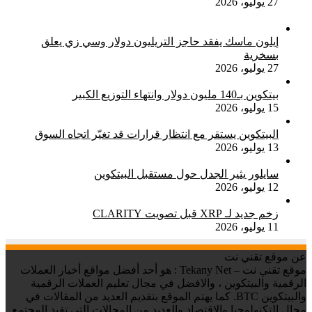
27 يوليو، 2026
إيلون ماسك يفقد حاجز التريليون دولار وسي زي يعلق
بسخرية
27 يوليو، 2026
بيتكوين بـ140 مليون دولار وانتهاء التوزيع الكبير
15 يوليو، 2026
البيتكوين يستقر مع انتظار قرارات قد تغيّر اتجاه السوق
13 يوليو، 2026
سايلور يثير الجدل حول مستقبل البيتكوين
12 يوليو، 2026
زخم جديد لـ XRP قبل تصويت CLARITY
11 يوليو، 2026
عن موقع تقني نت
موقع تقني نت – Tekany Net : هو أحد أفضل مواقع أخبار العملات
الرقمية والبيتكوين ، والافضل في مجال تعليم العملات الرقمية
والبيتكوين BTC. كما يهتم الموقع بتقديم العديد من المقالات في
مجال التكنولوجيا والاقتصاد والعديد من المجالات التي تفيد المجتمع